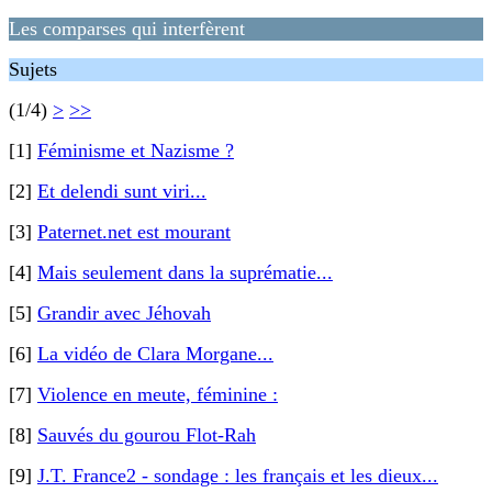
Les comparses qui interfèrent
Sujets
(1/4)
>
>>
[1]
Féminisme et Nazisme ?
[2]
Et delendi sunt viri...
[3]
Paternet.net est mourant
[4]
Mais seulement dans la suprématie...
[5]
Grandir avec Jéhovah
[6]
La vidéo de Clara Morgane...
[7]
Violence en meute, féminine :
[8]
Sauvés du gourou Flot-Rah
[9]
J.T. France2 - sondage : les français et les dieux...