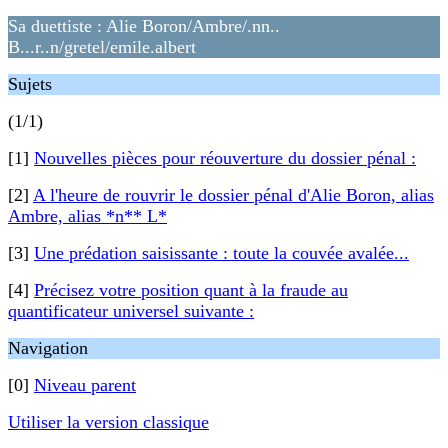
Sa duettiste : Alie Boron/Ambre/.nn..
B...r..n/gretel/emile.albert
Sujets
(1/1)
[1]
Nouvelles pièces pour réouverture du dossier pénal :
[2]
A l'heure de rouvrir le dossier pénal d'Alie Boron, alias
Ambre, alias *n** L*
[3]
Une prédation saisissante : toute la couvée avalée...
[4]
Précisez votre position quant à la fraude au
quantificateur universel suivante :
Navigation
[0]
Niveau parent
Utiliser la version classique