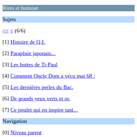
Rires et humour
Sujets
<<
<
(6/6)
[1]
Histoire de Q.I.
[2]
Parapluie japonais...
[3]
Les bottes de Ti-Paul
[4]
Comment Oncle Dom a vécu mai 68 :
[5]
Les dernières perles du Bac.
[6]
De grands yeux verts et or.
[7]
Ce poulet qui en inspire tant...
Navigation
[0]
Niveau parent