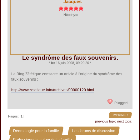
Jacques
Néophyte
Le syndrôme des faux souvenirs.
*
le:
16 juin 2008, 09:29:20 *
Le Blog Zététique consacre un article à l'origine du syndrôme des
faux souvenirs :
http://www.zetetique.info/archives/00000120.html
IP logged
IMPRIMER
Pages: [
1
]
previous topic
next topic
»
»
Déontologie pour la famille
Les forums de discussion
»
Professionnels autour de la famille