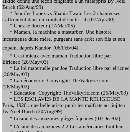
aïkido donne une leçon cinglante à un malappris By Noël
Burch (02/Aug/99)
* Jennifer Lopez vs Shania Twain Les 2 chanteuses
s'affrontent dans un combat de lutte Lili (07/Apr/00)
* Chez le docteur (17/Mar/05)
* Maman, la machine à masturber. Une histoire
incestueuse dune mère, purgeant sans arrêt son fils et son
copain, daprès Kandor. (06/Feb/04)
* C'est mieux avec maman Traduction libre par
Elricnec (26/May/03)
* La loi maternelle par Joe Traduction libre par elricnec
(26/May/03)
* La découverte. Copyright: TheValkyrie.com
(26/May/03)
* Education. Copyright: TheValkyrie.com (26/May/03)
* LES ESCLAVES DE LA MANTE RELIGIEUSE
Paris, 1920 : une belle aristo punit les malfrats au jiujitsu
By Noël Burch (20/Aug/99)
* Lusine des amazones pièges à jeunes (01/Dec/02)
* L'usine des amazones 2 2 Les américaines font leur