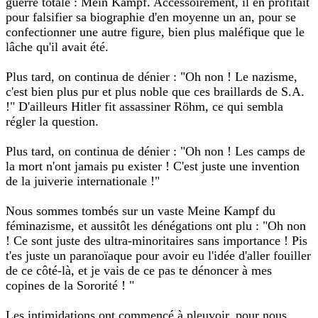
guerre totale : Mein Kampf. Accessoirement, il en profitait
pour falsifier sa biographie d'en moyenne un an, pour se
confectionner une autre figure, bien plus maléfique que le
lâche qu'il avait été.
Plus tard, on continua de dénier : "Oh non ! Le nazisme,
c'est bien plus pur et plus noble que ces braillards de S.A.
!" D'ailleurs Hitler fit assassiner Röhm, ce qui sembla
régler la question.
Plus tard, on continua de dénier : "Oh non ! Les camps de
la mort n'ont jamais pu exister ! C'est juste une invention
de la juiverie internationale !"
Nous sommes tombés sur un vaste Meine Kampf du
féminazisme, et aussitôt les dénégations ont plu : "Oh non
! Ce sont juste des ultra-minoritaires sans importance ! Pis
t'es juste un paranoïaque pour avoir eu l'idée d'aller fouiller
de ce côté-là, et je vais de ce pas te dénoncer à mes
copines de la Sororité ! "
Les intimidations ont commencé à pleuvoir, pour nous