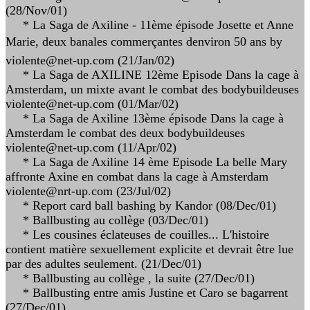
(28/Nov/01)
* La Saga de Axiline - 11ème épisode Josette et Anne
Marie, deux banales commerçantes denviron 50 ans by
violente@net-up.com (21/Jan/02)
* La Saga de AXILINE 12ème Episode Dans la cage à
Amsterdam, un mixte avant le combat des bodybuildeuses
violente@net-up.com (01/Mar/02)
* La Saga de Axiline 13ème épisode Dans la cage à
Amsterdam le combat des deux bodybuildeuses
violente@net-up.com (11/Apr/02)
* La Saga de Axiline 14 ème Episode La belle Mary
affronte Axine en combat dans la cage à Amsterdam
violente@nrt-up.com (23/Jul/02)
* Report card ball bashing by Kandor (08/Dec/01)
* Ballbusting au collège (03/Dec/01)
* Les cousines éclateuses de couilles... L'histoire
contient matière sexuellement explicite et devrait être lue
par des adultes seulement. (21/Dec/01)
* Ballbusting au collège , la suite (27/Dec/01)
* Ballbusting entre amis Justine et Caro se bagarrent
(27/Dec/01)