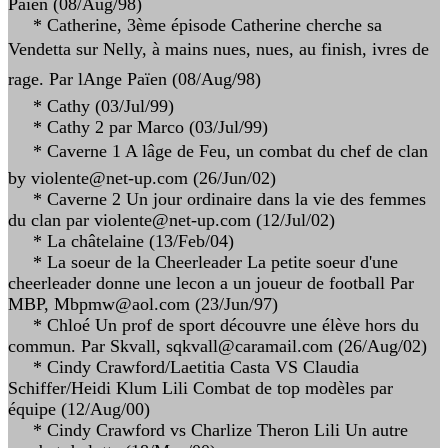
Païen (08/Aug/98)
* Catherine, 3ème épisode Catherine cherche sa
Vendetta sur Nelly, à mains nues, nues, au finish, ivres de
rage. Par lAnge Païen (08/Aug/98)
* Cathy (03/Jul/99)
* Cathy 2 par Marco (03/Jul/99)
* Caverne 1 A lâge de Feu, un combat du chef de clan
by violente@net-up.com (26/Jun/02)
* Caverne 2 Un jour ordinaire dans la vie des femmes
du clan par violente@net-up.com (12/Jul/02)
* La châtelaine (13/Feb/04)
* La soeur de la Cheerleader La petite soeur d'une
cheerleader donne une lecon a un joueur de football Par
MBP, Mbpmw@aol.com (23/Jun/97)
* Chloé Un prof de sport découvre une élève hors du
commun. Par Skvall, sqkvall@caramail.com (26/Aug/02)
* Cindy Crawford/Laetitia Casta VS Claudia
Schiffer/Heidi Klum Lili Combat de top modèles par
équipe (12/Aug/00)
* Cindy Crawford vs Charlize Theron Lili Un autre