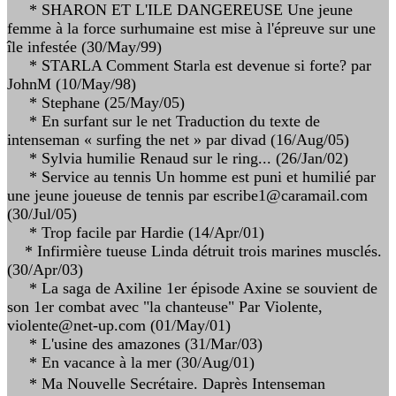
* SHARON ET L'ILE DANGEREUSE Une jeune
femme à la force surhumaine est mise à l'épreuve sur une
île infestée (30/May/99)
* STARLA Comment Starla est devenue si forte? par
JohnM (10/May/98)
* Stephane (25/May/05)
* En surfant sur le net Traduction du texte de
intenseman « surfing the net » par divad (16/Aug/05)
* Sylvia humilie Renaud sur le ring... (26/Jan/02)
* Service au tennis Un homme est puni et humilié par
une jeune joueuse de tennis par escribe1@caramail.com
(30/Jul/05)
* Trop facile par Hardie (14/Apr/01)
* Infirmière tueuse Linda détruit trois marines musclés.
(30/Apr/03)
* La saga de Axiline 1er épisode Axine se souvient de
son 1er combat avec "la chanteuse" Par Violente,
violente@net-up.com (01/May/01)
* L'usine des amazones (31/Mar/03)
* En vacance à la mer (30/Aug/01)
* Ma Nouvelle Secrétaire. Daprès Intenseman