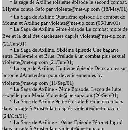
* la saga de Axiline toisième épisode le second combat.
LHyène contre Safo par violente@net-up.com (18/May/01)
* La Saga de Axiline Quatrième épisode Le combat de
Mounn et Axiline par violente@net-up.com (06/Jun/01)
* La Saga de Axiline 5ème épisode Le combat mixte de
Eve et le duel des catcheuses daprès violente@net-up.com
(21/Jun/01)
* La Saga de Axiline. Sixième épisode Une bagarre
entre Belle-mère et Brue. Prélude à un combat plus sexuel
violente@net-up.com (21/Jun/01)
* La saga de Axiline. Huitième épisode Deux amies sur
la route dAmsterdam pour devenir ennemies by
violente@net-up.com (11/Sep/01)
* La Saga de Axiline - 7ème Episode. Leçon de lutte
sexuelle pour Maria Violente@net-up.com (26/Sep/01)
* La Saga de Axiline 9ème épisode Premiers combats
dans la cage à Amsterdam daprès violente@net-up.com
(24/Oct/01)
* La Saga de Axiline - 10ème Episode Pétra et Ingrid
dans la cage à Amsterdam violente@net-up.com