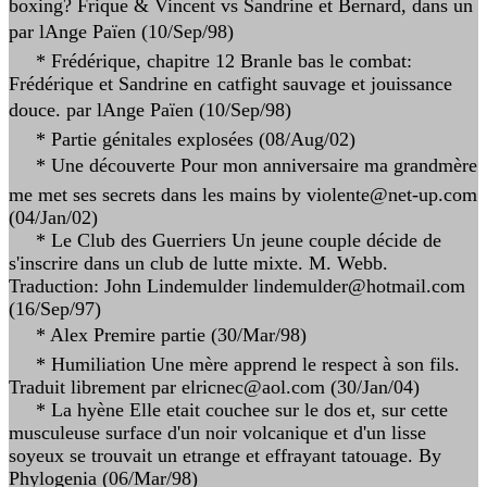
boxing? Frique & Vincent vs Sandrine et Bernard, dans un
par lAnge Païen (10/Sep/98)
* Frédérique, chapitre 12 Branle bas le combat:
Frédérique et Sandrine en catfight sauvage et jouissance
douce. par lAnge Païen (10/Sep/98)
* Partie génitales explosées (08/Aug/02)
* Une découverte Pour mon anniversaire ma grandmère
me met ses secrets dans les mains by violente@net-up.com
(04/Jan/02)
* Le Club des Guerriers Un jeune couple décide de
s'inscrire dans un club de lutte mixte. M. Webb.
Traduction: John Lindemulder lindemulder@hotmail.com
(16/Sep/97)
* Alex Premire partie (30/Mar/98)
* Humiliation Une mère apprend le respect à son fils.
Traduit librement par elricnec@aol.com (30/Jan/04)
* La hyène Elle etait couchee sur le dos et, sur cette
musculeuse surface d'un noir volcanique et d'un lisse
soyeux se trouvait un etrange et effrayant tatouage. By
Phylogenia (06/Mar/98)