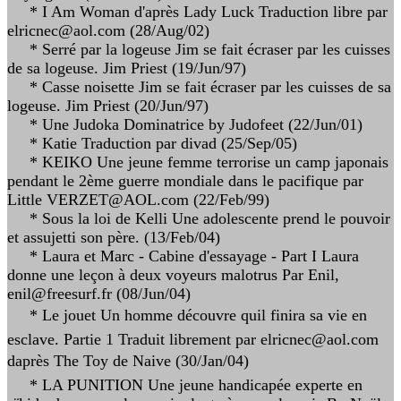
* I Am Woman d'après Lady Luck Traduction libre par
elricnec@aol.com (28/Aug/02)
* Serré par la logeuse Jim se fait écraser par les cuisses
de sa logeuse. Jim Priest (19/Jun/97)
* Casse noisette Jim se fait écraser par les cuisses de sa
logeuse. Jim Priest (20/Jun/97)
* Une Judoka Dominatrice by Judofeet (22/Jun/01)
* Katie Traduction par divad (25/Sep/05)
* KEIKO Une jeune femme terrorise un camp japonais
pendant le 2ème guerre mondiale dans le pacifique par
Little VERZET@AOL.com (22/Feb/99)
* Sous la loi de Kelli Une adolescente prend le pouvoir
et assujetti son père. (13/Feb/04)
* Laura et Marc - Cabine d'essayage - Part I Laura
donne une leçon à deux voyeurs malotrus Par Enil,
enil@freesurf.fr (08/Jun/04)
* Le jouet Un homme découvre quil finira sa vie en
esclave. Partie 1 Traduit librement par elricnec@aol.com
daprès The Toy de Naive (30/Jan/04)
* LA PUNITION Une jeune handicapée experte en