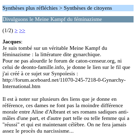
Synthèses plus réfléchies > Synthèses de citoyens
Divulguons le Meine Kampf du féminazisme
(1/2)
>
>>
Jacques
:
Je suis tombé sur un véritable Meine Kampf du
féminazisme : la littérature dite gynarchique.
Pour ne pas alourdir le forum de caton-censeur.org, ni
celui de deonto-famille.info, je donne le lien sur le fil que
j'ai créé à ce sujet sur Synpoïesis :
http://forum.aceboard.net/11070-245-7218-0-Gynarchy-
International.htm
Il est à noter sur plusieurs des liens que je donne en
référence, ces dames ne font pas la moindre différence
morale entre Aline d'Albrant et ses romans sadiques anti-
mâles d'une part, et d'autre part telle ou telle femme qui a
"réussi" et qui est maintenant célèbre. On ne fera jamais
assez le procès du narcissisme...