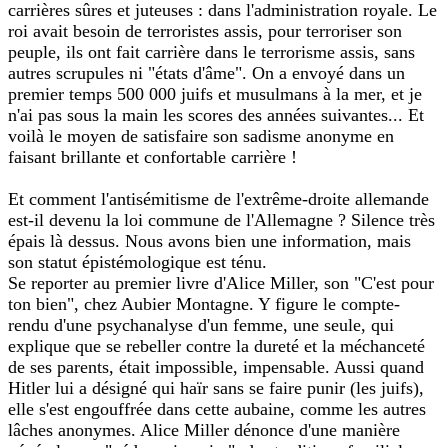
carrières sûres et juteuses : dans l'administration royale. Le
roi avait besoin de terroristes assis, pour terroriser son
peuple, ils ont fait carrière dans le terrorisme assis, sans
autres scrupules ni "états d'âme". On a envoyé dans un
premier temps 500 000 juifs et musulmans à la mer, et je
n'ai pas sous la main les scores des années suivantes... Et
voilà le moyen de satisfaire son sadisme anonyme en
faisant brillante et confortable carrière !
Et comment l'antisémitisme de l'extrême-droite allemande
est-il devenu la loi commune de l'Allemagne ? Silence très
épais là dessus. Nous avons bien une information, mais
son statut épistémologique est ténu.
Se reporter au premier livre d'Alice Miller, son "C'est pour
ton bien", chez Aubier Montagne. Y figure le compte-
rendu d'une psychanalyse d'un femme, une seule, qui
explique que se rebeller contre la dureté et la méchanceté
de ses parents, était impossible, impensable. Aussi quand
Hitler lui a désigné qui haïr sans se faire punir (les juifs),
elle s'est engouffrée dans cette aubaine, comme les autres
lâches anonymes. Alice Miller dénonce d'une manière