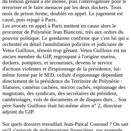
du témoin gênant a été menée, puis l'interrogatoire pour le
terroriser et le faire menacer par les deux dockers. Trois
mois de prison ferme, doublés en appel. Le jugement est
cassé, puis rejugé à Paris.
Les avocats en appel à Paris mettent en cause alors le
procureur de Polynésie Jean Bianconi, très aux ordres du
pouvoir politique. Le gendarme confirme que c'est lui qui a
orchestré en détail l'annihilation policière et judiciaire de
Vetea Guilloux, témoin trop gênant. Vetea Guilloux est un
ancien membre du GIP, regroupant à l'origine marins,
dockers, pompiers, et secouristes, devenu le service
d'actions violentes et d'espionnage de la présidence, lui-
même formé par le SED, cellule d'espionnage dépendant
directement de la présidence du Territoire de Polynésie :
filatures, caméras cachées, micros cachés, espionnage des
magistrats, des syndicats, des secrétaires du président,
cambriolages, vols de documents et de disques durs... Son
père Sandy Guilloux était lui-même alors n° 2, directeur
adjoint du GIP.
Sur quels dossiers travaillait Jean-Pascal Couraud ? On sait
qu'il s'agissait de malversations financières, par exemple