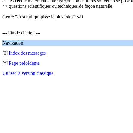
> Des l'école maternelle entre garçons on était très souvent a se posé 
>> questions scientifiques ou techniques de façon naturelle.
Genre "c'est qui qui pisse le plus loin?" :-D
--- Fin de citation ---
Navigation
[0]
Index des messages
[*]
Page précédente
Utiliser la version classique