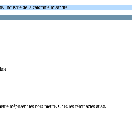
te. Industrie de la calomnie misandre.
luie
n-meute méprisent les hors-meute. Chez les féminazies aussi.