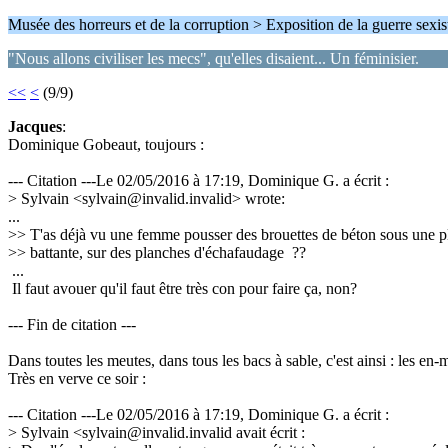
Musée des horreurs et de la corruption > Exposition de la guerre sexis
"Nous allons civiliser les mecs", qu'elles disaient... Un féminisier.
<<
<
(9/9)
Jacques
:
Dominique Gobeaut, toujours :
--- Citation ---Le 02/05/2016 à 17:19, Dominique G. a écrit :
> Sylvain <sylvain@invalid.invalid> wrote:
...
>> T'as déjà vu une femme pousser des brouettes de béton sous une p
>> battante, sur des planches d'échafaudage ??
...
Il faut avouer qu'il faut être très con pour faire ça, non?
--- Fin de citation ---
Dans toutes les meutes, dans tous les bacs à sable, c'est ainsi : les e
Très en verve ce soir :
--- Citation ---Le 02/05/2016 à 17:19, Dominique G. a écrit :
> Sylvain <sylvain@invalid.invalid avait écrit :