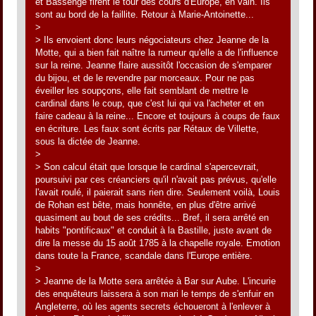
et Bassenge firent le tour des cours d'Europe, en vain. Ils
sont au bord de la faillite. Retour à Marie-Antoinette...
>
> Ils envoient donc leurs négociateurs chez Jeanne de la
Motte, qui a bien fait naître la rumeur qu'elle a de l'influence
sur la reine. Jeanne flaire aussitôt l'occasion de s'emparer
du bijou, et de le revendre par morceaux. Pour ne pas
éveiller les soupçons, elle fait semblant de mettre le
cardinal dans le coup, que c'est lui qui va l'acheter et en
faire cadeau à la reine... Encore et toujours à coups de faux
en écriture. Les faux sont écrits par Rétaux de Villette,
sous la dictée de Jeanne.
>
> Son calcul était que lorsque le cardinal s'apercevrait,
poursuivi par ces créanciers qu'il n'avait pas prévus, qu'elle
l'avait roulé, il paierait sans rien dire. Seulement voilà, Louis
de Rohan est bête, mais honnête, en plus d'être arrivé
quasiment au bout de ses crédits... Bref, il sera arrêté en
habits "pontificaux" et conduit à la Bastille, juste avant de
dire la messe du 15 août 1785 à la chapelle royale. Emotion
dans toute la France, scandale dans l'Europe entière.
>
> Jeanne de la Motte sera arrêtée à Bar sur Aube. L'incurie
des enquêteurs laissera à son mari le temps de s'enfuir en
Angleterre, où les agents secrets échoueront à l'enlever à