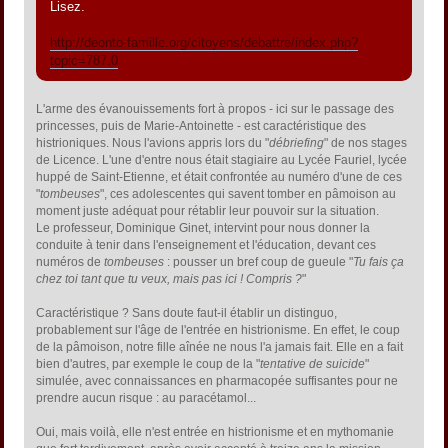
Lisez.
http://deonto-famille.org/citoyens/debattre/index.php?
topic=787.0
L'arme des évanouissements fort à propos - ici sur le passage des
princesses, puis de Marie-Antoinette - est caractéristique des
histrioniques. Nous l'avions appris lors du "
débriefing
" de nos stages
de Licence. L'une d'entre nous était stagiaire au Lycée Fauriel, lycée
huppé de Saint-Etienne, et était confrontée au numéro d'une de ces
"
tombeuses
", ces adolescentes qui savent tomber en pâmoison au
moment juste adéquat pour rétablir leur pouvoir sur la situation.
Le professeur, Dominique Ginet, intervint pour nous donner la
conduite à tenir dans l'enseignement et l'éducation, devant ces
numéros de
tombeuses
: pousser un bref coup de gueule "
Tu fais ça
chez toi tant que tu veux, mais pas ici ! Compris ?
"
Caractéristique ? Sans doute faut-il établir un distinguo,
probablement sur l'âge de l'entrée en histrionisme. En effet, le coup
de la pâmoison, notre fille aînée ne nous l'a jamais fait. Elle en a fait
bien d'autres, par exemple le coup de la "
tentative de suicide
"
simulée, avec connaissances en pharmacopée suffisantes pour ne
prendre aucun risque : au paracétamol...
Oui, mais voilà, elle n'est entrée en histrionisme et en mythomanie