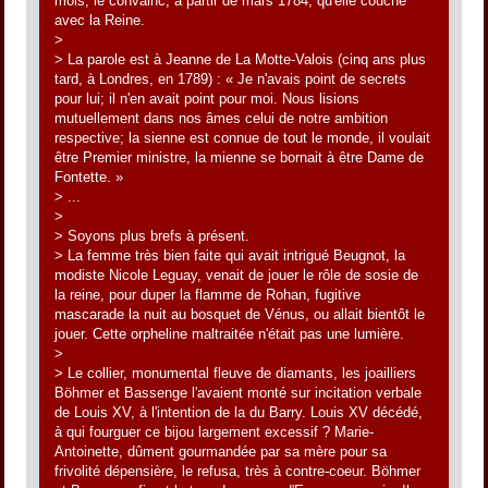
mois, le convainc, à partir de mars 1784, qu'elle couche
avec la Reine.
>
> La parole est à Jeanne de La Motte-Valois (cinq ans plus
tard, à Londres, en 1789) : « Je n'avais point de secrets
pour lui; il n'en avait point pour moi. Nous lisions
mutuellement dans nos âmes celui de notre ambition
respective; la sienne est connue de tout le monde, il voulait
être Premier ministre, la mienne se bornait à être Dame de
Fontette. »
> ...
>
> Soyons plus brefs à présent.
> La femme très bien faite qui avait intrigué Beugnot, la
modiste Nicole Leguay, venait de jouer le rôle de sosie de
la reine, pour duper la flamme de Rohan, fugitive
mascarade la nuit au bosquet de Vénus, ou allait bientôt le
jouer. Cette orpheline maltraitée n'était pas une lumière.
>
> Le collier, monumental fleuve de diamants, les joailliers
Böhmer et Bassenge l'avaient monté sur incitation verbale
de Louis XV, à l'intention de la du Barry. Louis XV décédé,
à qui fourguer ce bijou largement excessif ? Marie-
Antoinette, dûment gourmandée par sa mère pour sa
frivolité dépensière, le refusa, très à contre-coeur. Böhmer