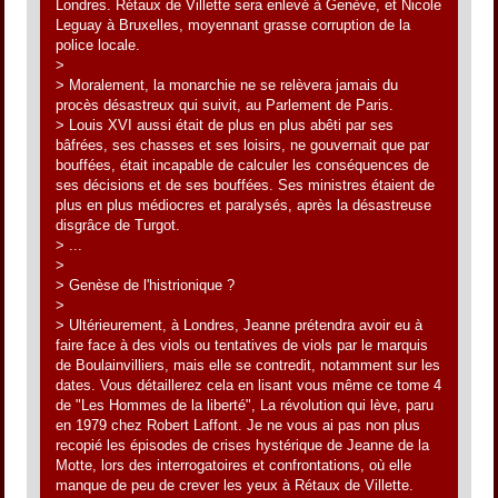
Londres. Rétaux de Villette sera enlevé à Genève, et Nicole
Leguay à Bruxelles, moyennant grasse corruption de la
police locale.
>
> Moralement, la monarchie ne se relèvera jamais du
procès désastreux qui suivit, au Parlement de Paris.
> Louis XVI aussi était de plus en plus abêti par ses
bâfrées, ses chasses et ses loisirs, ne gouvernait que par
bouffées, était incapable de calculer les conséquences de
ses décisions et de ses bouffées. Ses ministres étaient de
plus en plus médiocres et paralysés, après la désastreuse
disgrâce de Turgot.
> ...
>
> Genèse de l'histrionique ?
>
> Ultérieurement, à Londres, Jeanne prétendra avoir eu à
faire face à des viols ou tentatives de viols par le marquis
de Boulainvilliers, mais elle se contredit, notamment sur les
dates. Vous détaillerez cela en lisant vous même ce tome 4
de "Les Hommes de la liberté", La révolution qui lève, paru
en 1979 chez Robert Laffont. Je ne vous ai pas non plus
recopié les épisodes de crises hystérique de Jeanne de la
Motte, lors des interrogatoires et confrontations, où elle
manque de peu de crever les yeux à Rétaux de Villette.