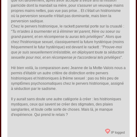
que fort tardivement, après avoir accepté à treize ans la mission
parricide dont la mandait sa mère, pour s'assurer un veuvage mains
propres mains nettes, pas vue pas prise... Et c'était un histrionisme
où la perversion sexuelle n'était pas dominante, mais bien la
perversion sadique.
Chez le pervers histrionique, le rackett parental porte sur la cruauté :
"
Tu m'aides à tourmenter et à éliminer tel parent, frère ou soeur ou
grand-parent, et en récompense tu auras tels privilèges
". Alors que
chez l'histrionique sexuel, classiquement la future hystérique (moins
fréquemment le futur hystérique) est devant le rackett : "
Prouve-moi
que je suis sexuellement irrésistible, en déployant toute ta séduction
sexuelle pour moi, et en récompense je t'accorderai tels privilèges
".
Hé bien voilà, la comparaison avec Jeanne de la Motte-Valois nous a
permis d'établir un autre critère de distinction entre pervers
histrioniques et histrioniques à thème sexuel : pas ou très peu de
symptômes psychosomatiques chez le pervers histrionique, assigné
à séduction par le sadisme.
Il y aurait sans doute une autre catégorie à créer : les histrioniques
mystiques, ceux qui savent se créer des stigmates, des plaies
sanglantes, et toute cette sorte de choses. Mais là, je manque
d'expérience. Qui prend le relais ?
IP logged