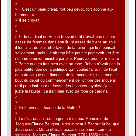
> ...
> « C'est un beau prélat, fort peu dévot, fort adonné aux
femmes. »
> Il se croyait.
> ...
>
> Et le cardinal de Rohan trouvait qu'il n'avait pas encore
assez de femmes dans son lit, ni assez de biens au soleil,
il lui fallait de plus être favori de la reine - qui le méprisait
solidement, mais il était trop bête pour le percevoir - et être
nommé premier ministre par elle. Pourquoi premier ministre
? Parce que ça irait bien avec sa robe. Rohan n'avait pas la
plus petite idée de la politique qu'il voulait faire, ni de l'état
catastrophique des finances de la monarchie, ni le premier
bout du début du commencement de l'ombre des moyens
qu'il prendrait pour redresser les finances royales. Non,
juste la fatuité : ça irait bien avec sa robe de cardinal.
>
>
> D'où revenait Jeanne de la Motte ?
>
> Le récit qui suit est largement dû aux Mémoires de
Jacques-Claude Beugnot, alors avocat à Bar sur Aube, que
Jeanne de la Motte utilisait occasionnellement comme
sigisbeo. Jacques-Claude Beugnot (1761-1835) finira