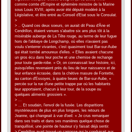
comme comte d'Empire et éphémère ministre de la Marine
sous Louis XVIII, après avoir été député modéré à la
Législative, et être entré au Conseil d'Etat sous le Consulat.
>
> .. Quand ces deux soeurs, on aurait dit Peau d'Âne et
Cendrillon, étaient venues s'abattre six ans plus tôt à la
misérable auberge de La Tête rouge, au terme de leur fugue
hors de l'abbaye de Longchamp, où elles n'avaient pas
voulu s'enterrer vivantes, c'est quasiment tout Bar-sur-Aube
qui était tombé amoureux d'elles. « Elles avaient chacune
un gros écu dans leur poche et une chemise de rechange
pour toute garde-robe. » Or, on connaissait leur histoire, ici,
puisqu'elles revenaient près du lieu de leur naissance et de
leur enfance écrasée, dans la chétive masure de Fontette,
au canton d'Essoyes, à quatre lieues de Bar-sur-Aube, «
percée sur la rue d'une petite trappe par où les habitants
leur apportaient, chacun à leur tour, de la soupe ou
quelques aliments grossiers ».
> ...
> ... Et soudain, l'envol de la fusée. Les disparitions
mystérieuses de plus en plus longues, les retours de
Jeanne, qui changeait à vue d'oeil. « Je crus remarquer
dans ses traits et dans ses manières quelque chose de
tranquillisé; une pointe de hauteur s'y faisait déjà sentir.
> Cendrillon avait trouvé un carrosse qui la conduisait aux