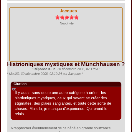
Jacques
Néophyte
Histrioniques mystiques et Münchhausen ?
*
Réponse #1 le:
30 décembre 2008, 02:17:51 *
*
Modifié: 30 décembre 2008, 02:19:24 par Jacques
*
Citation
Il y aurait sans doute une autre catégorie à créer : les
histrioniques mystiques, ceux qui savent se créer des
stigmates, des plaies sanglantes, et toute cette sorte de
choses. Mais là, je manque d'expérience. Qui prend le
relais
A rapprocher éventuellement de ce bébé en grande souffrance