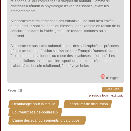
relationnelle, qui commençait à saigner du nombril. Comme s'il
cherchait à rétablir la physiologie d'avant naissance, avant les
emmerdements.
A rapprocher certainement de ces enfants qui ne sont bien traités
que quand ils sont malades ou blessés - par exemple en raison de la
concurrence dans la fratrie -, et qui se rendent malades ou se
blessent.
A rapprocher aussi des automutilations des schizophrènes précoces,
décrits avec une précision saisissante par François Dumesnil, dans
"Le traitement relationnel, au coeur des psychoses précoces". Les
automutilations ont un caractère spectaculaire, donc répondent
d'abord à un besoin relationnel, fort dévoyé hélas.
IP logged
IMPRIMER
Pages: [
1
]
previous topic
next topic
»
»
Déontologie pour la famille
Les forums de discussion
»
Bourreaux et aide-bourreaux
L'arme des évanouissements fort à propos...