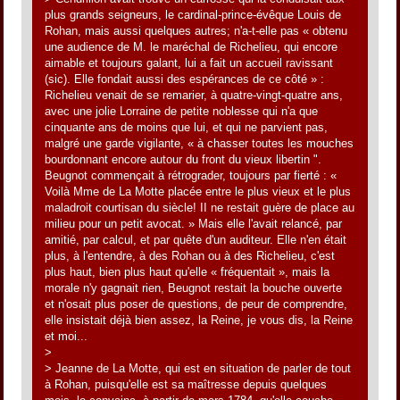
plus grands seigneurs, le cardinal-prince-évêque Louis de
Rohan, mais aussi quelques autres; n'a-t-elle pas « obtenu
une audience de M. le maréchal de Richelieu, qui encore
aimable et toujours galant, lui a fait un accueil ravissant
(sic). Elle fondait aussi des espérances de ce côté » :
Richelieu venait de se remarier, à quatre-vingt-quatre ans,
avec une jolie Lorraine de petite noblesse qui n'a que
cinquante ans de moins que lui, et qui ne parvient pas,
malgré une garde vigilante, « à chasser toutes les mouches
bourdonnant encore autour du front du vieux libertin ".
Beugnot commençait à rétrograder, toujours par fierté : «
Voilà Mme de La Motte placée entre le plus vieux et le plus
maladroit courtisan du siècle! II ne restait guère de place au
milieu pour un petit avocat. » Mais elle l'avait relancé, par
amitié, par calcul, et par quête d'un auditeur. Elle n'en était
plus, à l'entendre, à des Rohan ou à des Richelieu, c'est
plus haut, bien plus haut qu'elle « fréquentait », mais la
morale n'y gagnait rien, Beugnot restait la bouche ouverte
et n'osait plus poser de questions, de peur de comprendre,
elle insistait déjà bien assez, la Reine, je vous dis, la Reine
et moi...
>
> Jeanne de La Motte, qui est en situation de parler de tout
à Rohan, puisqu'elle est sa maîtresse depuis quelques