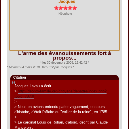
Jacques
Néophyte
L'arme des évanouissements fort à
propos...
*
le:
30 décembre 2008, 12:42:42 *
*
Modifié: 04 mars 2010, 10:55:12 par Jacques
*
Citation
Jacques Lavau a écrit :
>
http://deonto-famille.org/citoyens/debattre/index.php?
topic=787.0
>
> Nous en avions entendu parler vaguement, en cours
d'histoire, c'était l'affaire du "collier de la reine", en 1785.
>
> Le cardinal Louis de Rohan, d'abord, décrit par Claude
Manceron :