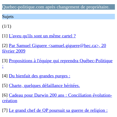
Quebec-politique.com après changement de propriétaire.
Sujets
(1/1)
[1]
L'aveu qu'ils sont un même cartel ?
[2]
Par Samuel Giguere <samuel.giguere@hec.ca>, 20
février 2009
[3]
Propositions à l'équipe qui reprendra Québec-Politique
:
[4]
Du bienfait des grandes purges :
[5]
Charte, quelques défaillance héritées.
[6]
Cadeau pour Darwin 200 ans : Conciliation évolution-
création
[7]
Le grand chef de QP poursuit sa guerre de religion :