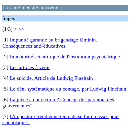
La santé mentale au coeur
Sujets
(1/3)
>
>>
[1]
Impunité garantie au brigandage féminin.
Conséquences anti-éducatives.
[2]
Immaturité scientifique de l'institution psychiatrique.
[3]
Les articles à venir
[4]
Le suicide. Article de Ludwig Fineltain :
[5]
Le déni systématique du contage, par Ludwig Fineltain.
[6]
La pièce à conviction ? Concept de "paranoïa des
gouvernantes"...
[7]
L'imposture freudienne tente de se faire passer pour
scientifique :