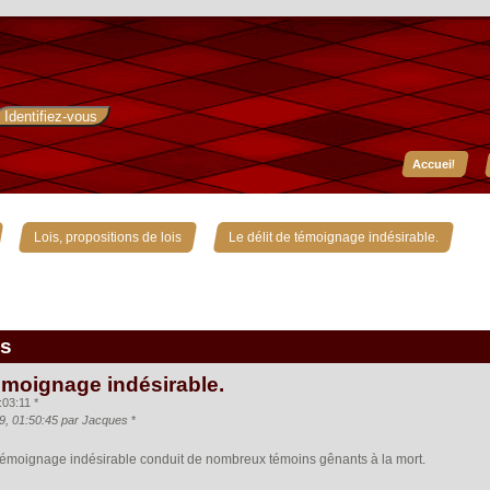
Accueil
»
»
Lois, propositions de lois
Le délit de témoignage indésirable.
is
témoignage indésirable.
:03:11 *
09, 01:50:45 par Jacques
*
témoignage indésirable conduit de nombreux témoins gênants à la mort.