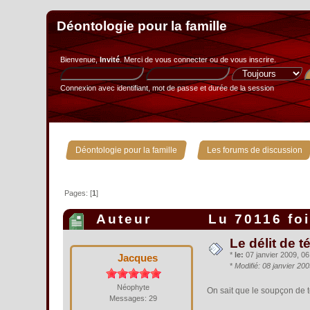
Déontologie pour la famille
Bienvenue,
Invité
. Merci de
vous connecter
ou de
vous inscrire
.
Connexion avec identifiant, mot de passe et durée de la session
»
Déontologie pour la famille
Les forums de discussion
Pages: [
1
]
Auteur
Lu 70116 fo
Le délit de 
*
le:
07 janvier 2009, 06
Jacques
*
Modifié: 08 janvier 20
Néophyte
On sait que le soupçon de 
Messages: 29