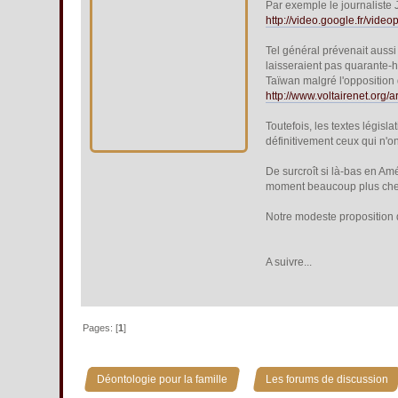
Par exemple le journaliste
http://video.google.fr/vi
Tel général prévenait aussi 
laisseraient pas quarante-h
Taïwan malgré l'opposition 
http://www.voltairenet.org/
Toutefois, les textes législ
définitivement ceux qui n'o
De surcroît si là-bas en Am
moment beaucoup plus che
Notre modeste proposition de
A suivre...
Pages: [
1
]
»
Déontologie pour la famille
Les forums de discussion