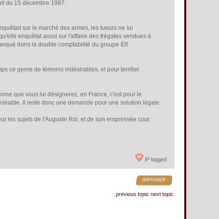
nuit du 15 décembre 1997.
 enquêtait sur le marché des armes, les tueurs ne lui
qu'elle enquêtat aussi sur l'affaire des frégates vendues à
planqué dans la double comptabilité du groupe Elf.
mps ce genre de témoins indésirables, et pour terrifier
nne que vous lui désignerez, en France, c'est pour le
irable. Il reste donc une demande pour une solution légale.
reur les sujets de l'Auguste Roi, et de son empressée cour.
IP logged
IMPRIMER
previous topic
next topic