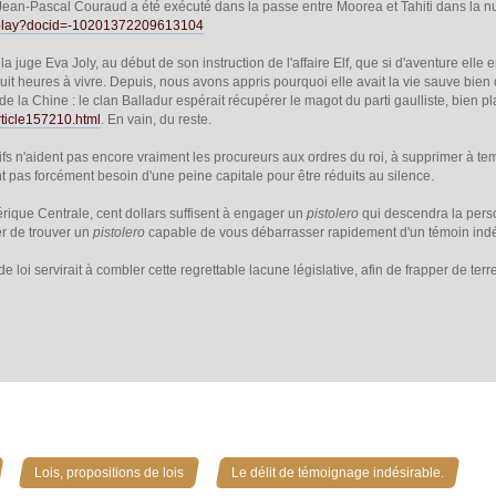
 Jean-Pascal Couraud a été exécuté dans la passe entre Moorea et Tahiti dans la 
deoplay?docid=-10201372209613104
la juge Eva Joly, au début de son instruction de l'affaire Elf, que si d'aventure elle
uit heures à vivre. Depuis, nous avons appris pourquoi elle avait la vie sauve bien 
de la Chine : le clan Balladur espérait récupérer le magot du parti gaulliste, bien 
article157210.html
. En vain, du reste.
atifs n'aident pas encore vraiment les procureurs aux ordres du roi, à supprimer à te
nt pas forcément besoin d'une peine capitale pour être réduits au silence.
érique Centrale, cent dollars suffisent à engager un
pistolero
qui descendra la perso
r de trouver un
pistolero
capable de vous débarrasser rapidement d'un témoin indés
 loi servirait à combler cette regrettable lacune législative, afin de frapper de ter
»
»
Lois, propositions de lois
Le délit de témoignage indésirable.