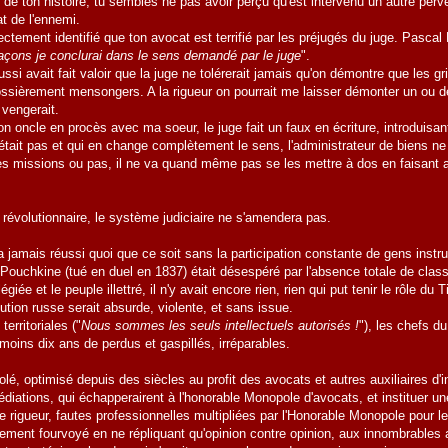
 de ton histoire, tu sembles ne pas avoir perçu qu'est intervenu un autre per
at de l'ennemi.
ctement identifié que ton avocat est terrifié par les préjugés du juge. Pascal 
açons je conclurai dans le sens demandé par le juge
".
si avait fait valoir que la juge ne tolérerait jamais qu'on démontre que les 
ossièrement mensongers. A la rigueur on pourrait me laisser démonter un ou d
 vengerait.
 oncle en procès avec ma soeur, le juge fait un faux en écriture, introduisant
 était pas et qui en change complètement le sens, l'administrateur de biens n
des missions ou pas, il ne va quand même pas se les mettre à dos en faisant a
s révolutionnaire, le système judiciaire ne s'amendera pas.
a jamais réussi quoi que ce soit sans la participation constante de gens instr
 Pouchkine (tué en duel en 1837) était désespéré par l'absence totale de cl
ilégiée et le peuple illettré, il n'y avait encore rien, rien qui put tenir le rôle 
lution russe serait absurde, violente, et sans issue.
territoriales ("
Nous sommes les seuls intellectuels autorisés !
"), les chefs 
 moins dix ans de perdus et gaspillés, irréparables.
é, optimisé depuis des siècles au profit des avocats et autres auxiliaires d'inju
diations, qui échapperairent à l'honorable Monopole d'avocats, et instituer u
e rigueur, fautes professionnelles multipliées par l'Honorable Monopole pour 
ment fourvoyé en ne répliquant qu'opinion contre opinion, aux innombrables ac