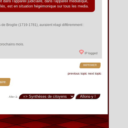
 dans l'appareil judiciaire, dans l'appareil médiatique,
s-clés, est en situation hégémonique sur tous les media.
 de Broglie (1719-1781), auraient réagi différemment :
s prochains mois.
IP logged
IMPRIMER
previous topic
next topic
aire.
Aller à: