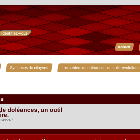
Accueil
»
»
Synthèses de citoyens
Les cahiers de doléances, un outil révolutionn
is
de doléances, un outil
ire.
2:49:24 *