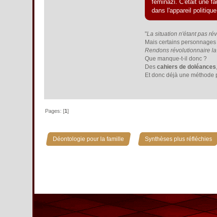
féminazi. C'était une f
dans l'appareil politiq
"
La situation n'étant pas ré
Mais certains personnages a
Rendons révolutionnaire la 
Que manque-t-il donc ?
Des
cahiers de doléances
Et donc déjà une méthode p
Pages: [
1
]
»
Déontologie pour la famille
Synthèses plus réfléchies