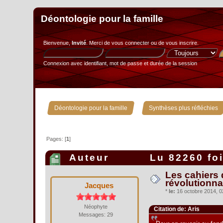
Déontologie pour la famille
Bienvenue,
Invité
. Merci de
vous connecter
ou de
vous inscrire
.
Connexion avec identifiant, mot de passe et durée de la session
»
Déontologie pour la famille
Synthèses plus réfléchies
Pages: [
1
]
Auteur
Lu 82260 fo
Les cahiers 
révolutionna
Jacques
*
le:
16 octobre 2014, 0
Néophyte
Citation de: Aris
Messages: 29