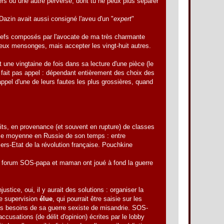
vers ou une autre perverse, dont tu ne peux plus séparer
Dazin avait aussi consigné l'aveu d'un "
expert
"
griefs composés par l'avocate de ma très charmante
eux mensonges, mais accepter les vingt-huit autres.
 une vingtaine de fois dans sa lecture d'une pièce (le
e fait pas appel : dépendant entièrement des choix des
ppel d'une de leurs fautes les plus grossières, quand
uits, en provenance (et souvent en rupture) de classes
asse moyenne en Russie de son temps : entre
du Tiers-Etat de la révolution française. Pouchkine
du forum SOS-papa et maman ont joué à fond la guerre
stice, oui, il y aurait des solutions : organiser la
ne supervision
élue
, qui pourrait être saisie sur les
les besoins de sa guerre sexiste de misandrie. SOS-
cusations (de délit d'opinion) écrites par le lobby