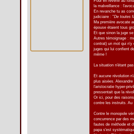
Pour en revenir au fond
la malveillance : l'avoc
En revanche tu as corre
judiciaire : "
De toutes f
Ma première avocate aus
épouse étaient tous gr
Et que sinon la juge se
Autres témoignage : mon
contrat) un mot qui n'y
juges qui lui confient 
même !
La situation n'étant pa
Et aucune révolution n'
plus aisées. Alexandre
l'aristocratie hyper-priv
pressentait que la révo
Or ici, pour des raisons 
contre les instruits. Au
Contre le monopole vérol
concurrence par des mé
fautes de méthode et d
papa s'est systématique