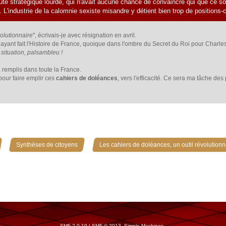
aute stratégique lourde, qui n'avait aucune chance de convaincre qui que ce soit
ue. L'industrie de la calomnie sexiste misandre y détient bien trop de position
volutionnaire
", écrivais-je avec résignation en avril.
yant fait l'Histoire de France, quoique dans l'ombre du Secret du Roi pour Charles
situation, palsambleu !
, remplis dans toute la France.
our faire emplir ces
cahiers de doléances
, vers l'efficacité. Ce sera ma tâche de
»
»
Synthèses de citoyens
Les cahiers de doléances, un outil révolutionn
SMF 2.0.19
|
SMF © 2013
,
Simple Machines