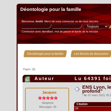
Déontologie pour la famille
Bienvenue,
Invité
. Merci de
vous connecter
ou de
vous inscrire
.
Connexion avec identifiant, mot de passe et durée de la session
»
Déontologie pour la famille
Les forums de discussion
Pages: [
1
]
Auteur
Lu 64391 fo
ENS Lyon, le
profond"
Jacques
*
le:
07 mars 2023, 05:2
Néophyte
Citation
Messages: 29