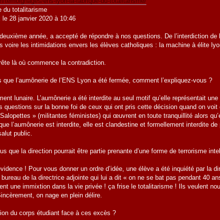
/temoignages/ens-lyon-la-fabrique-du-totalitarisme/
 du totalitarisme
le 28 janvier 2020 à 10:46
deuxième année, a accepté de répondre à nos questions. De l’interdiction de l’
es voire les intimidations envers les élèves catholiques : la machine à élite l
arrête là où commence la contradiction.
 que l’aumônerie de l’ENS Lyon a été fermée, comment l’expliquez-vous ?
ent lunaire. L’aumônerie a été interdite au seul motif qu’elle représentait une
questions sur la bonne foi de ceux qui ont pris cette décision quand on voit 
alopettes » (militantes féministes) qui œuvrent en toute tranquillité alors q
ue l’aumônerie est interdite, elle est clandestine et formellement interdite de 
alut public.
 que la direction pourrait être partie prenante d’une forme de terrorisme intel
évidence ! Pour vous donner un ordre d’idée, une élève a été inquiété par la di
ureau de la directrice adjointe qui lui a dit « on ne se bat pas pendant 40 an
ent une immixtion dans la vie privée ! ça frise le totalitarisme ! Ils veulent 
ncèrement, on nage en plein délire.
tion du corps étudiant face à ces excès ?