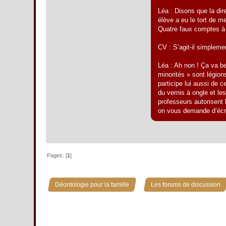
Léa : Disons que la dir
élève a eu le tort de m
Quatre faux comptes à 
CV : S’agit-il simpleme
Léa : Ah non ! Ça va b
minorités » sont légio
participe lui aussi de 
du vernis à ongle et l
professeurs autorisent 
on vous demande d’écrir
Pages: [
1
]
»
Déontologie pour la famille
Les forums de discussion