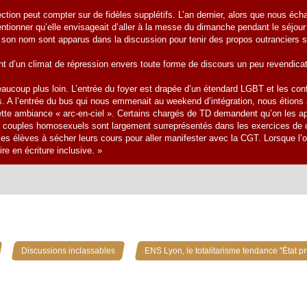
ection peut compter sur de fidèles supplétifs. L’an dernier, alors que nous éc
entionner qu’elle envisageait d’aller à la messe du dimanche pendant le séjour à
son nom sont apparus dans la discussion pour tenir des propos outranciers sur
nt d’un climat de répression envers toute forme de discours un peu revendicatif
eaucoup plus loin. L’entrée du foyer est drapée d’un étendard LGBT et les con
ns. A l’entrée du bus qui nous emmenait au weekend d’intégration, nous étion
cette ambiance « arc-en-ciel ». Certains chargés de TD demandent qu’on les a
es couples homosexuels sont largement surreprésentés dans les exercices de c
les élèves à sécher leurs cours pour aller manifester avec la CGT. Lorsque l’o
e en écriture inclusive. »
»
»
Discussions inclassables
ENS Lyon, le totalitarisme tendance "État p