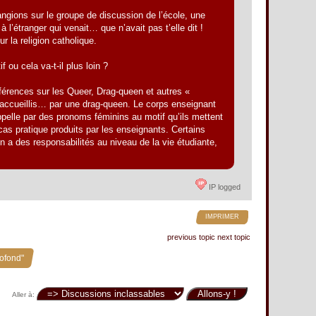
hangions sur le groupe de discussion de l’école, une
 l’étranger qui venait… que n’avait pas t’elle dit !
 la religion catholique.
 ou cela va-t-il plus loin ?
férences sur les Queer, Drag-queen et autres «
s accueillis… par une drag-queen. Le corps enseignant
ppelle par des pronoms féminins au motif qu’ils mettent
as pratique produits par les enseignants. Certains
n a des responsabilités au niveau de la vie étudiante,
IP logged
IMPRIMER
previous topic
next topic
rofond"
Aller à: