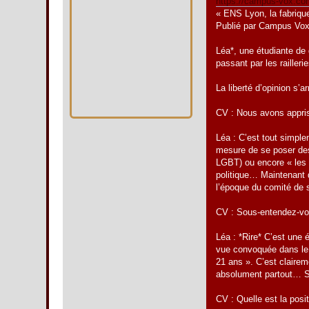
https://campus-vox.com
« ENS Lyon, la fabrique
Publié par Campus Vox 
Léa*, une étudiante de 
passant par les railleri
La liberté d’opinion s’
CV : Nous avons appris
Léa : C’est tout simplem
mesure de se poser des 
LGBT) ou encore « les S
politique… Maintenant q
l’époque du comité de s
CV : Sous-entendez-vous
Léa : *Rire* C’est une 
vue convoquée dans le b
21 ans ». C’est clairem
absolument partout… Si
CV : Quelle est la posi