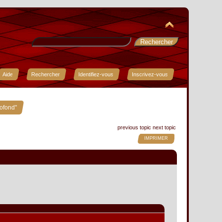
Aide
Rechercher
Identifiez-vous
Inscrivez-vous
rofond"
previous topic
next topic
IMPRIMER