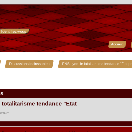
Accueil
»
»
Discussions inclassables
ENS Lyon, le totalitarisme tendance "État p
is
 totalitarisme tendance "État
0:09 *