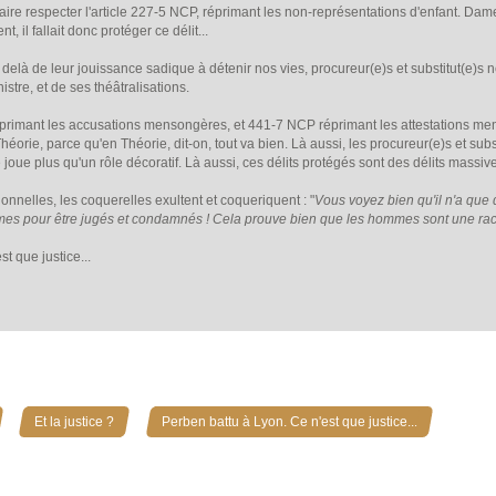
aire respecter l'article 227-5 NCP, réprimant les non-représentations d'enfant. Dame
t, il fallait donc protéger ce délit...
 delà de leur jouissance sadique à détenir nos vies, procureur(e)s et substitut(e)s 
istre, et de ses théâtralisations.
éprimant les accusations mensongères, et 441-7 NCP réprimant les attestations mens
héorie, parce qu'en Théorie, dit-on, tout va bien. Là aussi, les procureur(e)s et sub
 joue plus qu'un rôle décoratif. Là aussi, ces délits protégés sont des délits massi
ionnelles, les coquerelles exultent et coqueriquent : "
Vous voyez bien qu'il n'a que 
s pour être jugés et condamnés ! Cela prouve bien que les hommes sont une race
t que justice...
»
»
Et la justice ?
Perben battu à Lyon. Ce n'est que justice...