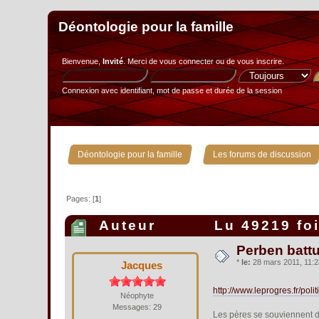
Déontologie pour la famille
Bienvenue,
Invité
. Merci de
vous connecter
ou de
vous inscrire
.
Connexion avec identifiant, mot de passe et durée de la session
»
Déontologie pour la famille
Les forums de discussion
Pages: [
1
]
Auteur
Lu 49219 fo
Perben battu 
*
le:
28 mars 2011, 11:2
Jacques
http://www.leprogres.fr/p
Néophyte
Messages: 29
Les pères se souviennent de