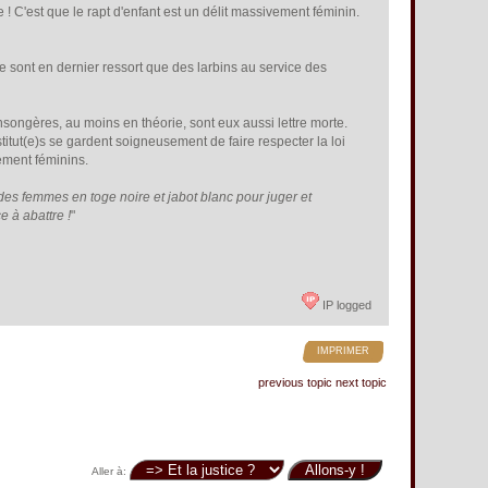
 ! C'est que le rapt d'enfant est un délit massivement féminin.
ne sont en dernier ressort que des larbins au service des
ongères, au moins en théorie, sont eux aussi lettre morte.
stitut(e)s se gardent soigneusement de faire respecter la loi
vement féminins.
des femmes en toge noire et jabot blanc pour juger et
 à abattre !
"
IP logged
IMPRIMER
previous topic
next topic
Aller à: