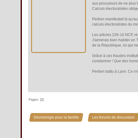
aux procureurs de ne plus f
Calculs électoralistes obligen
Perben manifestait là qu'au
calculs électoralistes du min
Les articles 226-10 NCP, r
J'aimerais bien habiter en T
de la République, loi qui ne
Grâce à ces fraudes institut
condamner ! Que des homme
Perben battu à Lyon. Ce n'es
Pages: [
1
]
»
Déontologie pour la famille
Les forums de discussion