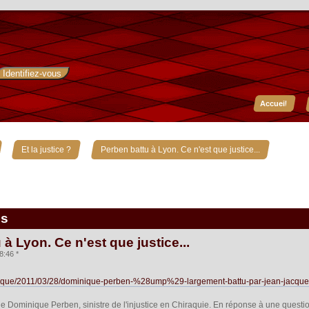
Accueil
»
»
Et la justice ?
Perben battu à Lyon. Ce n'est que justice...
is
à Lyon. Ce n'est que justice...
8:46 *
olitique/2011/03/28/dominique-perben-%28ump%29-largement-battu-par-jean-jac
 Dominique Perben, sinistre de l'injustice en Chiraquie. En réponse à une questio