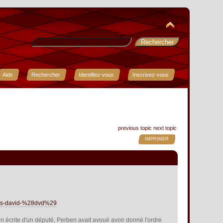
Aide
Rechercher
Identifiez-vous
Inscrivez-vous
previous topic
next topic
IMPRIMER
ques-david-%28dvd%29
n écrite d'un député, Perben avait avoué avoir donné l'ordre