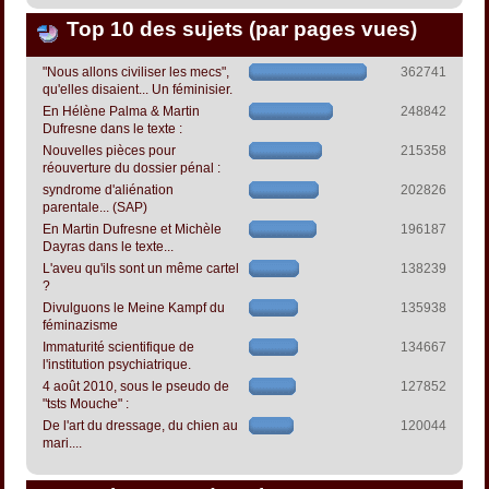
Top 10 des sujets (par pages vues)
"Nous allons civiliser les mecs",
362741
qu'elles disaient... Un féminisier.
En Hélène Palma & Martin
248842
Dufresne dans le texte :
Nouvelles pièces pour
215358
réouverture du dossier pénal :
syndrome d'aliénation
202826
parentale... (SAP)
En Martin Dufresne et Michèle
196187
Dayras dans le texte...
L'aveu qu'ils sont un même cartel
138239
?
Divulguons le Meine Kampf du
135938
féminazisme
Immaturité scientifique de
134667
l'institution psychiatrique.
4 août 2010, sous le pseudo de
127852
"tsts Mouche" :
De l'art du dressage, du chien au
120044
mari....