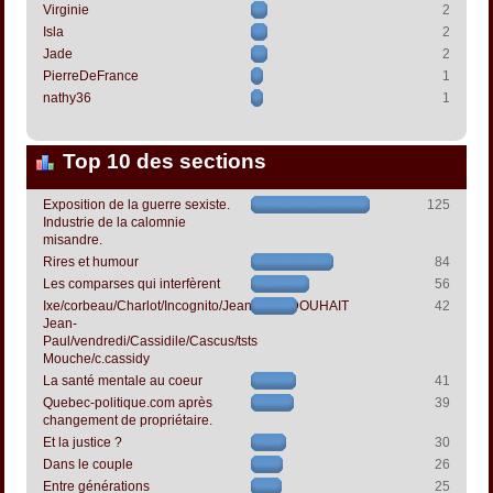
Virginie
2
Isla
2
Jade
2
PierreDeFrance
1
nathy36
1
Top 10 des sections
Exposition de la guerre sexiste.
125
Industrie de la calomnie
misandre.
Rires et humour
84
Les comparses qui interfèrent
56
Ixe/corbeau/Charlot/Incognito/Jeanpapol/DOUHAIT
42
Jean-
Paul/vendredi/Cassidile/Cascus/tsts
Mouche/c.cassidy
La santé mentale au coeur
41
Quebec-politique.com après
39
changement de propriétaire.
Et la justice ?
30
Dans le couple
26
Entre générations
25