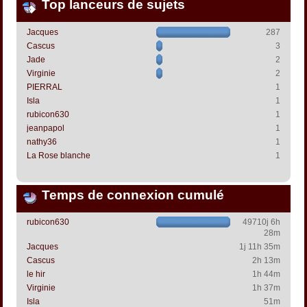
Top lanceurs de sujets
Jacques
287
Cascus
3
Jade
2
Virginie
2
PIERRAL
1
Isla
1
rubicon630
1
jeanpapol
1
nathy36
1
La Rose blanche
1
Temps de connexion cumulé
rubicon630
49710j 6h
28m
Jacques
1j 11h 35m
Cascus
2h 13m
le hir
1h 44m
Virginie
1h 37m
Isla
51m