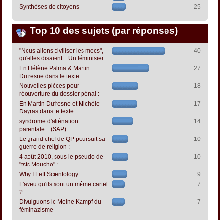
Synthèses de citoyens
25
Top 10 des sujets (par réponses)
"Nous allons civiliser les mecs",
40
qu'elles disaient... Un féminisier.
En Hélène Palma & Martin
27
Dufresne dans le texte :
Nouvelles pièces pour
18
réouverture du dossier pénal :
En Martin Dufresne et Michèle
17
Dayras dans le texte...
syndrome d'aliénation
14
parentale... (SAP)
Le grand chef de QP poursuit sa
10
guerre de religion :
4 août 2010, sous le pseudo de
10
"tsts Mouche" :
Why I Left Scientology :
9
L'aveu qu'ils sont un même cartel
7
?
Divulguons le Meine Kampf du
7
féminazisme