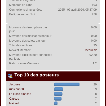
Total des catégories:
5
Membres en ligne:
193
Connexions simultanées:
2265 - 07 avril 2026, 05:37:09
En ligne aujourd'hui:
258
Moyenne des inscriptions par
0.00
jour:
Moyenne des messages par jour:
0.00
Moyenne des sujets par jour:
0.00
Total des sections:
35
Newest Member:
Jacques2
Moyenne d'utilisateurs connectés
92.20
par jour:
Ratio hommes/femmes:
1:2
Top 10 des posteurs
Jacques
29
rubicon630
9
La Rose blanche
8
Cascus
7
Naibed
2