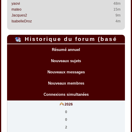
yaovi
48m
mateo
15m
Jacques2
9m
IsabelleDroz
4m
Historique du forum (basé
sur l'heure interne du forum)
Résumé annuel
Nouveaux sujets
Nouveaux messages
Nouveaux membres
Connexions simultanées
2026
0
0
2