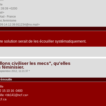
----
lle
6:39:39 +0200
ail>
oXad - France
soc.feminisme
.09.14.12.39.911234@no.mail>
e solution serait de les écouiller systématiquement.
lons civiliser les mecs", qu'elles
n féminisier.
eptembre 2012, 11:21:37 *
rémouille
lle
2 15:10:16 -0400
ille <bb141@ncf.ca>
cf.ca