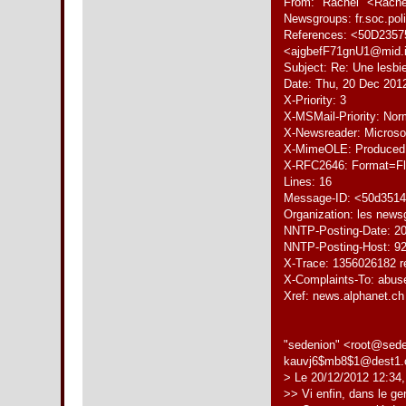
From: "Rachel" <Rache
Newsgroups: fr.soc.poli
References: <50D2357
<ajgbefF71gnU1@mid.i
Subject: Re: Une lesbie
Date: Thu, 20 Dec 201
X-Priority: 3
X-MSMail-Priority: Nor
X-Newsreader: Microso
X-MimeOLE: Produced 
X-RFC2646: Format=F
Lines: 16
Message-ID: <50d3514
Organization: les new
NNTP-Posting-Date: 2
NNTP-Posting-Host: 92
X-Trace: 1356026182 r
X-Complaints-To: abus
Xref: news.alphanet.ch
"sedenion" <root@sede
kauvj6$mb8$1@dest1.o
> Le 20/12/2012 12:34, j
>> Vi enfin, dans le g