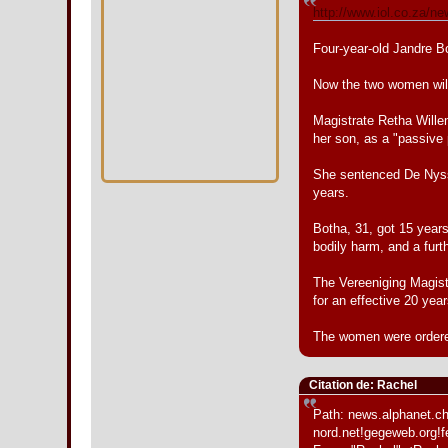
http://www.iol.co.za/
Four-year-old Jandre Bo
Now the two women will 
Magistrate Retha Wille
her son, as a "passive 
She sentenced De Nyssch
years.
Botha, 31, got 15 years
bodily harm, and a furt
The Vereeniging Magistr
for an effective 20 year
The women were ordered
Citation de: Rachel
Path: news.alphanet.ch!
nord.net!gegeweb.org!fe