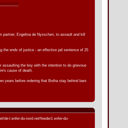
UJphvMVmK3E
 partner, Engelina de Nysschen, to assault and kill
the ends of justice - an effective jail sentence of 25
r assaulting the boy with the intention to do grievous
dre's cause of death.
two years before ordering that Botha stay behind bars
et!de-l.enfer-du-nord.net!feeder1.enfer-du-