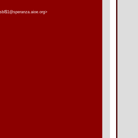
sbl$1@speranza.aioe.org>