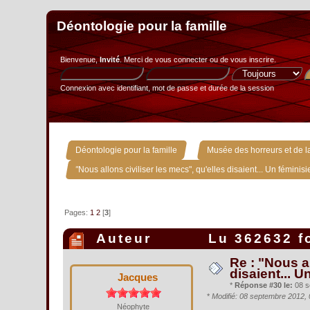
Déontologie pour la famille
Bienvenue,
Invité
. Merci de
vous connecter
ou de
vous inscrire
.
Connexion avec identifiant, mot de passe et durée de la session
»
Déontologie pour la famille
Musée des horreurs et de la
"Nous allons civiliser les mecs", qu'elles disaient... Un féminisie
Pages:
1
2
[
3
]
Auteur
Lu 362632 f
Re : "Nous al
disaient... U
Jacques
*
Réponse #30 le:
08 s
*
Modifié: 08 septembre 2012,
Néophyte