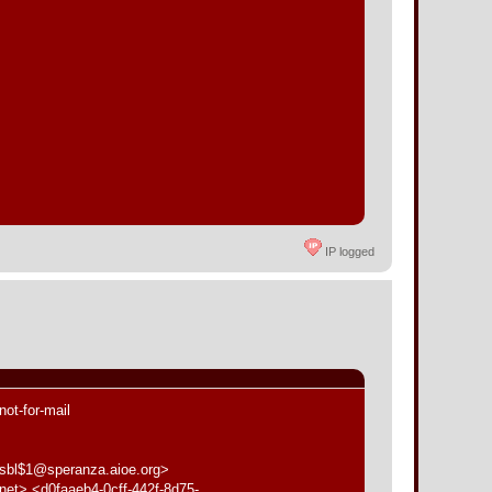
IP logged
ot-for-mail
sbl$1@speranza.aioe.org>
et> <d0faaeb4-0cff-442f-8d75-