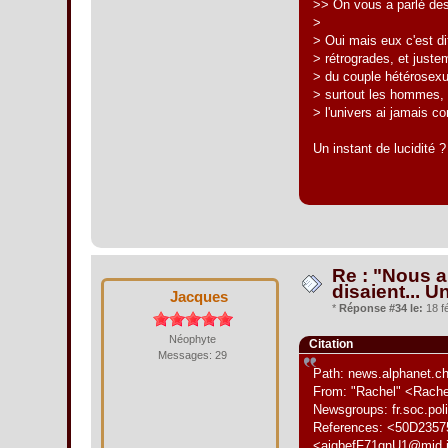
>> On vous a parlé des
>
> Oui mais eux c'est di
> rétrogrades, et just
> du couple hétérosexu
> surtout les hommes, q
> l'univers ai jamais c
Un instant de lucidité ?
Re : "Nous al
disaient... U
Jacques
*
Réponse #34 le:
18 fé
Néophyte
Citation
Messages: 29
Path: news.alphanet.ch
From: "Rachel" <Rache
Newsgroups: fr.soc.poli
References: <50D2357
<ajgbefF71gnU1@mid.in