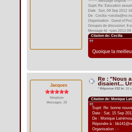
-------- Message original ----
Sujet: Re: Éducation sexue
Date : Sun, 09 Sep 2012 1
De : Cecilia <cecilia@no.m
Organisation : Guest of Pr
Groupes de discussion: fr.
Message-Id: <pan.2012.09
Citation de: Cecilia
Quoique la meilleur
Re : "Nous al
disaient... U
Jacques
*
Réponse #32 le:
16 s
Néophyte
Citation de: Monique Lat
Messages: 29
Sujet: Re: bonne nouve
Date : Sat, 15 Sep 201
De : Monique Latrémou
Répondre à : bb141@n
Organisation : -