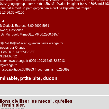
vbz.googlegroups.com> <kft1tl$bvs$1@writer.imaginet.fr> <kft30r$qm6$1@
nne bat à mort un petit garçon parce qu'il ne l'appelle pas "papa"
3 13:56:36 +0100
mal
ft Outlook Express 6.00.2900.5931
lowed; Response
By Microsoft MimeOLE V6.00.2900.6157
3$0$9009$ba4acef3@reader.news.orange.fr>
sgroups par Orange
8 Feb 2013 13:56:35 CET
9.214.63.32
eader.news.orange.fr 9009 109.214.63.32:5913
e@orange.fr
 fr.soc.politique:3899263 fr.soc.feminisme:295892
inable, p'tite bite, ducon.
lons civiliser les mecs", qu'elles
n féminisier.