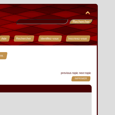
Aide
Rechercher
Identifiez-vous
Inscrivez-vous
»
re.
previous topic
next topic
IMPRIMER