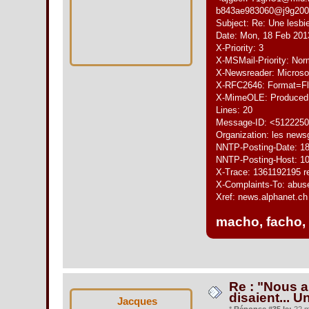
b843ae983060@j9g2000
Subject: Re: Une lesbie
Date: Mon, 18 Feb 201
X-Priority: 3
X-MSMail-Priority: Nor
X-Newsreader: Microso
X-RFC2646: Format=F
X-MimeOLE: Produced 
Lines: 20
Message-ID: <5122250
Organization: les new
NNTP-Posting-Date: 1
NNTP-Posting-Host: 10
X-Trace: 1361192195 r
X-Complaints-To: abus
Xref: news.alphanet.ch
macho, facho, m
Re : "Nous al
disaient... U
Jacques