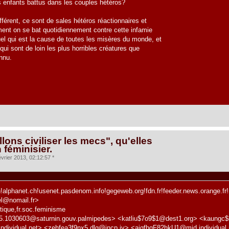
 enfants battus dans les couples hétéros?
fférent, ce sont de sales hétéros réactionnaires et
ement on se bat quotidiennement contre cette infamie
el qui est la cause de toutes les misères du monde, et
ui sont de loin les plus horribles créatures que
onnu.
lons civiliser les mecs", qu'elles
n féminisier.
vrier 2013, 02:12:57 *
!alphanet.ch!usenet.pasdenom.info!gegeweb.org!fdn.fr!feeder.news.orange.fr!n
l@nomail.fr>
tique,fr.soc.feminisme
5.1030603@saturnin.gouv.palmipedes> <katliu$7o9$1@dest1.org> <kaungc$
dividual.net> <zehfea3f9nx5.dlg@jncp.jv> <ajgfhqF82hkU1@mid.individual.n