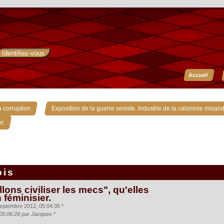
Accueil
»
 corruption
Exposition de la guerre sexiste. Industrie de la calomnie misand
r.
ois
lons civiliser les mecs", qu'elles
n féminisier.
eptembre 2012, 05:04:35 *
 05:06:28 par Jacques
*