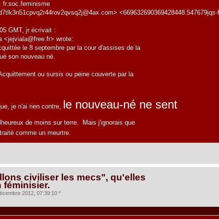
 fr.soc.feminisme
5d7tlk3n51cpvq2r44rov2qvsq2j@4ax.com> <669632690369428448.547679jqs-f
5 GMT, jr écrivait :
 <jejviala@free.fr> wrote:
uittée le 8 septembre par la cour d'assises de la
tué son nouveau né.
quittement ou sursis ou peine couverte par la
le nouveau-né ne sent
e, je n'ai rien contre,
lheureux de moins sur terre. Mais j'ignorais que
us traité comme un meurtre.
lons civiliser les mecs", qu'elles
n féminisier.
écembre 2012, 07:39:10 *