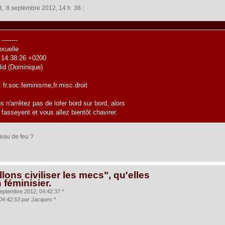
, 8 septembre 2012, 14 h 38 :
--------
exuelle
2 14:38:26 +0200
id (Dominique)
fr.soc.feminisme,fr.misc.droit
s n'arrêtez pas de lofer bord sur bord, alors
fasseyent et vous allez bientôt chavirer.
'eau de feu ?
lons civiliser les mecs", qu'elles
n féminisier.
eptembre 2012, 04:42:37 *
 04:42:53 par Jacques
*