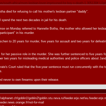
news/south-africa/mom-lesbian-lover-imprisoned-for-boy-s-death-1.305130#.
tha died for refusing to call his mother's lesbian partner "daddy".
spend the next two decades in jail for his death.
mse on Monday referred to Hannelie Botha, the mother who allowed her lesbian
participant" in his murder.
en to 20 years for murder, five years for assault and two years for defeating 
 for her passive role in the murder. She was further sentenced to five years fo
her two years for misleading medical authorities and police officers about Jan
ate's Court ruled that the five-year sentence must run concurrently with the 
s.
 never to own firearms upon their release.
alphanet.ch!goblin1!goblin2!goblin.stu.neva.ru!feeder.erje.net!eu.feeder.erje.n
eder.news.orange.fr!not-for-mail