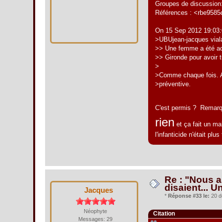
Groupes de discussion:
Références : <rbe958
On 15 Sep 2012 19:03:0
>UBUjean-jacques viala
>> Une femme a été acq
>> Gironde pour avoir 
>
>Comme chaque fois. Ac
>préventive.
C'est permis ? Remarqu
rien
et ça fait un ma
l'infanticide n'était pl
Re : "Nous al
disaient... U
Jacques
*
Réponse #33 le:
20 d
Néophyte
Citation
Messages: 29