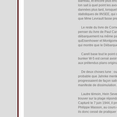
Barreau, et encore plus enco
lon sait à quel point les 
dannées plus tard, lorsque
statistiques de lINSEE, qu
que Mme Levrault fasse preuv
Le reste du livre de Corneli
penser du livre de Paul Care
débarquement na même pas ré
quEisenhower et Montgomer
qui montre que le Débarqu
Carell base tout le point 
bunker W-5 est censé avoir r
aux prétendus plans origina
De deux choses lune : ou bi
probable que Jahnke mente, 
progressaient de façon satis
manifeste de dissimulation.
Lautre témoin, Hein Severl
trouver sur la plage répond
Capturé le 7 juin 1944, il p
Philippe Masson, au cours 
ils donc cessé de pratiquer