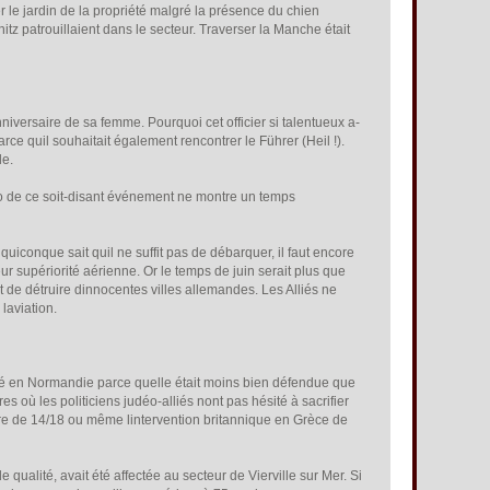
er le jardin de la propriété malgré la présence du chien
tz patrouillaient dans le secteur. Traverser la Manche était
versaire de sa femme. Pourquoi cet officier si talentueux a-
arce quil souhaitait également rencontrer le Führer (Heil !).
le.
to de ce soit-disant événement ne montre un temps
iconque sait quil ne suffit pas de débarquer, il faut encore
ur supériorité aérienne. Or le temps de juin serait plus que
it de détruire dinnocentes villes allemandes. Les Alliés ne
aviation.
é en Normandie parce quelle était moins bien défendue que
 où les politiciens judéo-alliés nont pas hésité à sacrifier
e de 14/18 ou même lintervention britannique en Grèce de
ualité, avait été affectée au secteur de Vierville sur Mer. Si