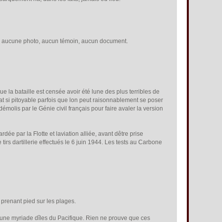
ace, aucune photo, aucun témoin, aucun document.
 la bataille est censée avoir été lune des plus terribles de
at si pitoyable parfois que lon peut raisonnablement se poser
émolis par le Génie civil français pour faire avaler la version
 par la Flotte et laviation alliée, avant dêtre prise
irs dartillerie effectués le 6 juin 1944. Les tests au Carbone
 prenant pied sur les plages.
s une myriade dîles du Pacifique. Rien ne prouve que ces