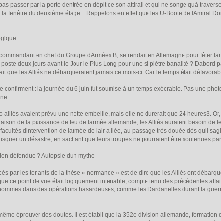
as passer par la porte dentrée en dépit de son attirail et qui ne songe quà travers
 la fenêtre du deuxième étage... Rappelons en effet que les U-Boote de lAmiral Döni
ogique
mmandant en chef du Groupe dArmées B, se rendait en Allemagne pour fêter lanni
 son poste deux jours avant le Jour le Plus Long pour une si piètre banalité ? Dabord p
vait que les Alliés ne débarqueraient jamais ce mois-ci. Car le temps était défavorab
e confirment : la journée du 6 juin fut soumise à un temps exécrable. Pas une pho
une.
alliés avaient prévu une nette embellie, mais elle ne durerait que 24 heures3. Or, qu
 raison de la puissance de feu de larmée allemande, les Alliés auraient besoin de le
acultés dintervention de larmée de lair alliée, au passage très douée dès quil sag
squer un désastre, en sachant que leurs troupes ne pourraient être soutenues par l
en défendue ? Autopsie dun mythe
 par les tenants de la thèse « normande » est de dire que les Alliés ont débarqu
que ce point de vue était logiquement intenable, compte tenu des précédentes affaires
dhommes dans des opérations hasardeuses, comme les Dardanelles durant la guerr
e éprouver des doutes. Il est établi que la 352e division allemande, formation de q