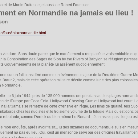
a et de Martin Dufresne, et aussi de Robert Faurisson :
ent en Normandie na jamais eu lieu !
son
on/fous/intoxnormandie.html
la vie dure. Sans doute parce que le martèlement a remplacé le vraisemblable et 
r la Conspiration des Sages de Sion by the Rivers of Babylon se réfugient pares
ts Gouvernements de la planète lui assènent quotidiennement.
te sur un fait considéré comme un événement majeur de la Deuxième Guerre Mondi
va Braun2, mais de cette opération militaire décrite comme lune des plus colossales 
n Normandie.
ielle : le 6 juin 1944, près de 135 000 hommes ont pris dassaut les plages normand
sion de lEurope par Coca Cola, Hollywood Chewing-Gum et Hollywood tout court. 
llait jamais se remettre de cette offensive en règle. Les films de qualité, tels 
LAfrikakorps chez les nudistes et le troisième volume de la trilogie Mais où est donc p
dité rebutante, comme Derrick ou bien même Le Renard... Je ninsiste pas : lenjeu es
de mon enquête, après avoir falsif... lu des dizaines de documents, je suis en me
ement na pas eu lieu. Oui, cest un mensonge servi par des officines travaillant 
, place à la démonstration.