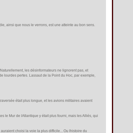
e, ainsi que nous le verrons, est une atteinte au bon sens.
 Naturellement, les désinformateurs ne lignorent pas, et
de lourdes pertes. Lassaut de la Point du Hoc, par exemple,
aversée était plus longue, et les avions militaires avaient
s le Mur de lAtlantique y était plus fourni, mais les Alliés, qui
raient choisi la voie la plus difficile... Ou lhistoire du