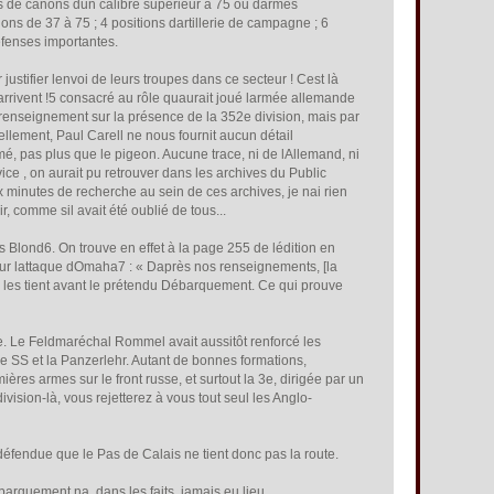
es de canons dun calibre supérieur à 75 ou darmes
ns de 37 à 75 ; 4 positions dartillerie de campagne ; 6
éfenses importantes.
stifier lenvoi de leurs troupes dans ce secteur ! Cest là
 arrivent !5 consacré au rôle quaurait joué larmée allemande
 renseignement sur la présence de la 352e division, mais par
ellement, Paul Carell ne nous fournit aucun détail
, pas plus que le pigeon. Aucune trace, ni de lAllemand, ni
rvice , on aurait pu retrouver dans les archives du Public
 minutes de recherche au sein de ces archives, je nai rien
 comme sil avait été oublié de tous...
 Blond6. On trouve en effet à la page 255 de lédition en
 lattaque dOmaha7 : « Daprès nos renseignements, [la
 les tient avant le prétendu Débarquement. Ce qui prouve
. Le Feldmaréchal Rommel avait aussitôt renforcé les
12e SS et la Panzerlehr. Autant de bonnes formations,
ères armes sur le front russe, et surtout la 3e, dirigée par un
ivision-là, vous rejetterez à vous tout seul les Anglo-
défendue que le Pas de Calais ne tient donc pas la route.
rquement na, dans les faits, jamais eu lieu.