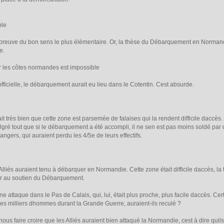
ble
e preuve du bon sens le plus élémentaire. Or, la thèse du Débarquement en Normandi
e.
les côtes normandes est impossible
officielle, le débarquement aurait eu lieu dans le Cotentin. Cest absurde.
 très bien que cette zone est parsemée de falaises qui la rendent difficile daccès.
gré tout que si le débarquement a été accompli, il ne sen est pas moins soldé par 
ngers, qui auraient perdu les 4/5e de leurs effectifs.
iés auraient tenu à débarquer en Normandie. Cette zone était difficile daccès, la tr
r au soutien du Débarquement.
ne attaque dans le Pas de Calais, qui, lui, était plus proche, plus facile daccès. Certe
 des milliers dhommes durant la Grande Guerre, auraient-ils reculé ?
ous faire croire que les Alliés auraient bien attaqué la Normandie, cest à dire quils au