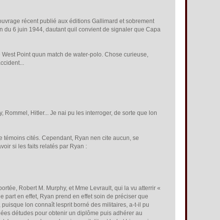
 ouvrage récent publié aux éditions Gallimard et sobrement
u 6 juin 1944, dautant quil convient de signaler que Capa
e West Point quun match de water-polo. Chose curieuse,
ccident...
Rommel, Hitler... Je nai pu les interroger, de sorte que lon
e témoins cités. Cependant, Ryan nen cite aucun, se
ir si les faits relatés par Ryan :
rtée, Robert M. Murphy, et Mme Levrault, qui la vu atterrir «
e part en effet, Ryan prend en effet soin de préciser que
que lon connaît lesprit borné des militaires, a-t-il pu
nées détudes pour obtenir un diplôme puis adhérer au