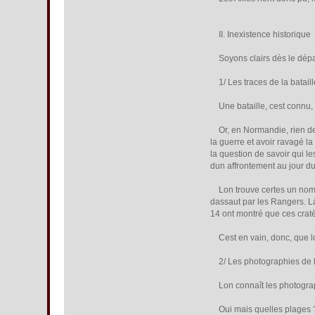
II. Inexistence historique
Soyons clairs dès le départ
1/ Les traces de la bataill
Une bataille, cest connu, 
Or, en Normandie, rien de t
la guerre et avoir ravagé l
la question de savoir qui le
dun affrontement au jour du
Lon trouve certes un nombr
dassaut par les Rangers. Là
14 ont montré que ces cratè
Cest en vain, donc, que lo
2/ Les photographies de l
Lon connaît les photograph
Oui mais quelles plages ? A