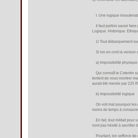
I. Une logique insoutena
Il faut parfois savoir fair
Logique. Historique. Ethiqu
1/ Tout débarquement sur 
Si lon en croit la version 
a) Impossibilité physique
Qui connaît le Cotentin sait
tentent de nous montrer mal
aurait été menée par 225 Ra
b) Impossibilité logique
On voit mal pourquoi les All
moins de temps à consacre
En fait, tout militait pour u
nont pas hésité à sacrifier
Pourtant, lon sefforce de n