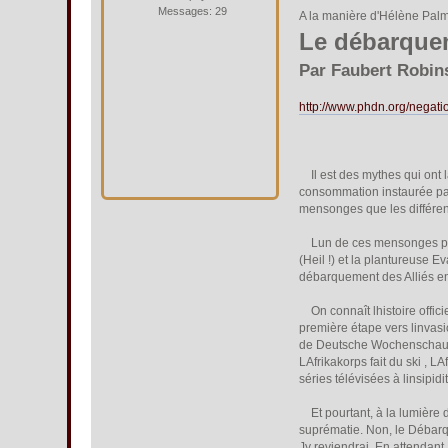
Messages: 29
A la manière d'Hélène Palm
Le débarquem
Par Faubert Robin
http://www.phdn.org/negati
Il est des mythes qui ont 
consommation instaurée pa
mensonges que les différen
Lun de ces mensonges por
(Heil !) et la plantureuse E
débarquement des Alliés e
On connaît lhistoire offic
première étape vers linva
de Deutsche Wochenschau na
LAfrikakorps fait du ski , 
séries télévisées à linsipi
Et pourtant, à la lumière 
suprématie. Non, le Débarqu
Jy reviendrai. En attendant