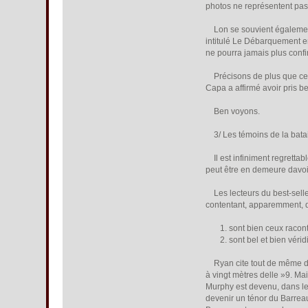
photos ne représentent pa
Lon se souvient également 
intitulé Le Débarquement e
ne pourra jamais plus confi
Précisons de plus que ces 
Capa a affirmé avoir pris b
Ben voyons.
3/ Les témoins de la batai
Il est infiniment regrettabl
peut être en demeure davoir
Les lecteurs du best-selle
contentant, apparemment, de 
1. sont bien ceux raconté
2. sont bel et bien vérid
Ryan cite tout de même deux
à vingt mètres delle »9. M
Murphy est devenu, dans les
devenir un ténor du Barrea