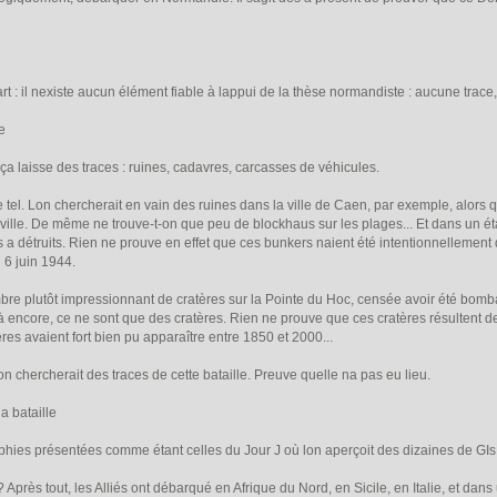
 : il nexiste aucun élément fiable à lappui de la thèse normandiste : aucune tr
e
ça laisse des traces : ruines, cadavres, carcasses de véhicules.
el. Lon chercherait en vain des ruines dans la ville de Caen, par exemple, alors que
a ville. De même ne trouve-t-on que peu de blockhaus sur les plages... Et dans un ét
s a détruits. Rien ne prouve en effet que ces bunkers naient été intentionnellement d
 6 juin 1944.
e plutôt impressionnant de cratères sur la Pointe du Hoc, censée avoir été bombardée
 encore, ce ne sont que des cratères. Rien ne prouve que ces cratères résultent de t
res avaient fort bien pu apparaître entre 1850 et 2000...
n chercherait des traces de cette bataille. Preuve quelle na pas eu lieu.
a bataille
ies présentées comme étant celles du Jour J où lon aperçoit des dizaines de GIs
près tout, les Alliés ont débarqué en Afrique du Nord, en Sicile, en Italie, et dan