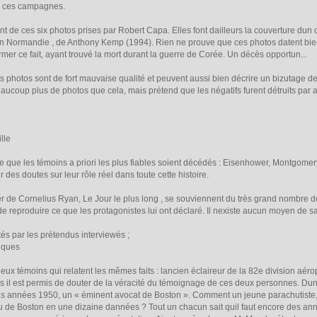
s ces campagnes.
de ces six photos prises par Robert Capa. Elles font dailleurs la couverture dun
n Normandie , de Anthony Kemp (1994). Rien ne prouve que ces photos datent bien d
rmer ce fait, ayant trouvé la mort durant la guerre de Corée. Un décès opportun...
photos sont de fort mauvaise qualité et peuvent aussi bien décrire un bizutage d
eaucoup plus de photos que cela, mais prétend que les négatifs furent détruits par a
lle
e que les témoins a priori les plus fiables soient décédés : Eisenhower, Montgomery, 
 des doutes sur leur rôle réel dans toute cette histoire.
r de Cornelius Ryan, Le Jour le plus long , se souviennent du très grand nombre d
reproduire ce que les protagonistes lui ont déclaré. Il nexiste aucun moyen de savo
s par les prétendus interviewés ;
iques
 témoins qui relatent les mêmes faits : lancien éclaireur de la 82e division aéropo
ais il est permis de douter de la véracité du témoignage de ces deux personnes. Dun
 années 1950, un « éminent avocat de Boston ». Comment un jeune parachutiste, puis
u de Boston en une dizaine dannées ? Tout un chacun sait quil faut encore des an