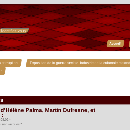
Accueil
»
 corruption
Exposition de la guerre sexiste. Industrie de la calomnie misand
 :
is
 d'Hélène Palma, Martin Dufresne, et
 :
:08:02 *
:18 par Jacques
*