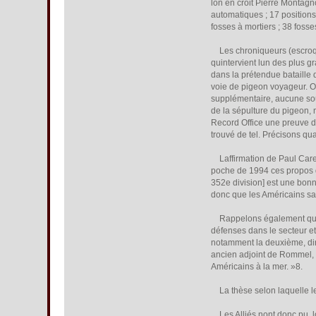
lon en croit Pierre Montag
automatiques ; 17 positions
fosses à mortiers ; 38 foss
Les chroniqueurs (escroqueur
quintervient lun des plus 
dans la prétendue bataille 
voie de pigeon voyageur. Or
supplémentaire, aucune sour
de la sépulture du pigeon, n
Record Office une preuve de
trouvé de tel. Précisons qu
Laffirmation de Paul Carel
poche de 1994 ces propos d
352e division] est une bon
donc que les Américains sa
Rappelons également que le
défenses dans le secteur et
notamment la deuxième, dirig
ancien adjoint de Rommel, Ba
Américains à la mer. »8.
La thèse selon laquelle les
Les Alliés nont donc pu, l