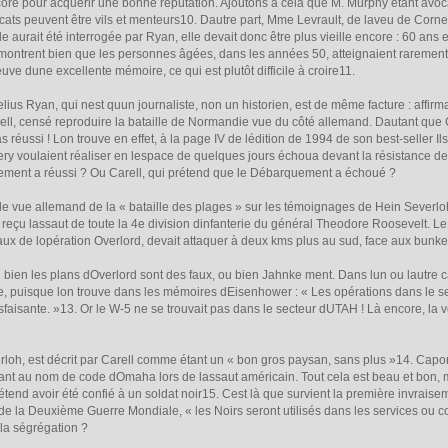
re pour acquérir une bonne réputation. Ajoutons à cela que M. Murphy étant avocat, l
avocats peuvent être vils et menteurs10. Dautre part, Mme Levrault, de laveu de Cor
lle aurait été interrogée par Ryan, elle devait donc être plus vieille encore : 60 an
i montrent bien que les personnes âgées, dans les années 50, atteignaient rarement l
e dune excellente mémoire, ce qui est plutôt difficile à croire11.
us Ryan, qui nest quun journaliste, non un historien, est de même facture : affirmati
ll, censé reproduire la bataille de Normandie vue du côté allemand. Dautant que Car
ussi ! Lon trouve en effet, à la page IV de lédition de 1994 de son best-seller Ils
y voulaient réaliser en lespace de quelques jours échoua devant la résistance des
ement a réussi ? Ou Carell, qui prétend que le Débarquement a échoué ?
de vue allemand de la « bataille des plages » sur les témoignages de Hein Severloh
eçu lassaut de toute la 4e division dinfanterie du général Theodore Roosevelt. Le 
ux de lopération Overlord, devait attaquer à deux kms plus au sud, face aux bunkers
en les plans dOverlord sont des faux, ou bien Jahnke ment. Dans lun ou lautre cas, 
puisque lon trouve dans les mémoires dEisenhower : « Les opérations dans le sect
faisante. »13. Or le W-5 ne se trouvait pas dans le secteur dUTAH ! Là encore, la vé
oh, est décrit par Carell comme étant un « bon gros paysan, sans plus »14. Capora
ant au nom de code dOmaha lors de lassaut américain. Tout cela est beau et bon, mai
rétend avoir été confié à un soldat noir15. Cest là que survient la première invraisem
de la Deuxième Guerre Mondiale, « les Noirs seront utilisés dans les services ou 
 la ségrégation ?