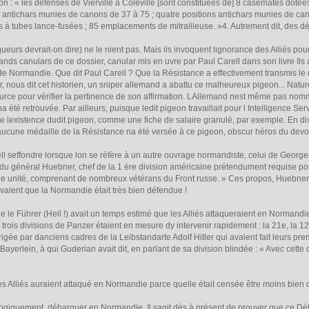
non : « les défenses de Vierville à Coleville [sont constituées de] 8 casemates doté
 antichars munies de canons de 37 à 75 ; quatre positions antichars munies de cano
es à tubes lance-fusées ; 85 emplacements de mitrailleuse. »4. Autrement dit, des d
s devrait-on dire) ne le nient pas. Mais ils invoquent lignorance des Alliés pour ju
grands canulars de ce dossier, canular mis en uvre par Paul Carell dans son livre Ils
de Normandie. Que dit Paul Carell ? Que la Résistance a effectivement transmis le
, nous dit cet historien, un sniper allemand a abattu ce malheureux pigeon... Natur
ce pour vérifier la pertinence de son affirmation. LAllemand nest même pas nommé
a été retrouvée. Par ailleurs, puisque ledit pigeon travaillait pour l Intelligence Se
 lexistence dudit pigeon, comme une fiche de salaire granulé, par exemple. En dix
aucune médaille de la Résistance na été versée à ce pigeon, obscur héros du devoir,
l seffondre lorsque lon se réfère à un autre ouvrage normandiste, celui de Georges
u général Huebner, chef de la 1 ère division américaine prétendument requise pour
ne unité, comprenant de nombreux vétérans du Front russe. » Ces propos, Huebner
vaient que la Normandie était très bien défendue !
 Führer (Heil !) avait un temps estimé que les Alliés attaqueraient en Normandie
 trois divisions de Panzer étaient en mesure dy intervenir rapidement : la 21e, la 
ée par danciens cadres de la Leibstandarte Adolf Hitler qui avaient fait leurs premi
yerlein, à qui Guderian avait dit, en parlant de sa division blindée : « Avec cette d
 Alliés auraient attaqué en Normandie parce quelle était censée être moins bien 
ogiquement, débarquer en Normandie. Il sagit dès à présent de prouver que ce Déba