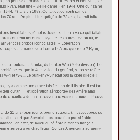
on peut se demander si ce quil dit est bel et bien vrai, car
nelius Ryan, était une « vieille dame » en 1944. Une quinzaine
s en 1944, 78 ans en 1958. Ce fait est démenti par les
es 70 ans. De plus, bien quâgée de 78 ans, il aurait fallu
ons invérifiables, témoins douteux... Lon a vu ce quil fallait
ell contredit bel et bien Ryan et les autres ! Selon lui, le
 arrivent ces propos iconoclastes : « Lopération
 troupes allemandes du front. »12 Alors qui croire ? Ryan,
 et du lieutenant Jahnke, du bunker W-5 (709e division). Le
problème est que la 4e division du général, si lon se réfère
 W-4 et W-2... Le bunker W-5 nétait pas la cible directe !
il y a comme une grave falsification de lHistoire. Il est fort
eur dUtah [...] et lopération aéroportée des Américains
rité officielle a du mal à trouver une version unique... Preuve
l de 21 ans (bien jeune, pour un caporal), il est supposé se
s il ressort que Severloh nest peut-être pas si fiable.
blance : en effet, de laveu du célèbre historien français,
comme serveurs ou chauffeurs »16. Les Américains auraient-