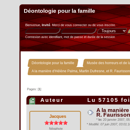
Déontologie pour la famille
Bienvenue,
Invité
. Merci de
vous connecter
ou de
vous inscrire
.
Connexion avec identifiant, mot de passe et durée de la session
»
Déontologie pour la famille
Musée des horreurs et de la
A la manière d'Hélène Palma, Martin Dufresne, et R. Faurisson
Pages: [
1
]
Auteur
Lu 57105 fo
A la manière
R. Faurisson
Jacques
*
le:
20 janvier 2007, 05
*
Modifié: 07 juin 2007, 03:01
Néophyte