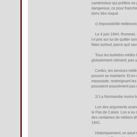
cambrioleur qui préfère ne p
dangereux, ce pour franchir
donc très risqué.
c) Impossibilité météorol
Le 4 juin 1944, Rommel, co
t-il pris sur lui de quitter
Mais surtout, parce quil sa
Tous les bulletins météo l
globalement clément, pas 
Certes, les services météo 
pouvoir se maintenir. Et en
maussade, restreignant les f
pouvaient assurément pas ri
2/ La Normandie moins bi
Lun des arguments avancés
le Pas de Calais. Lon a vu 
des centaines de milliers 
1941.
Historiquement, on peut mêm