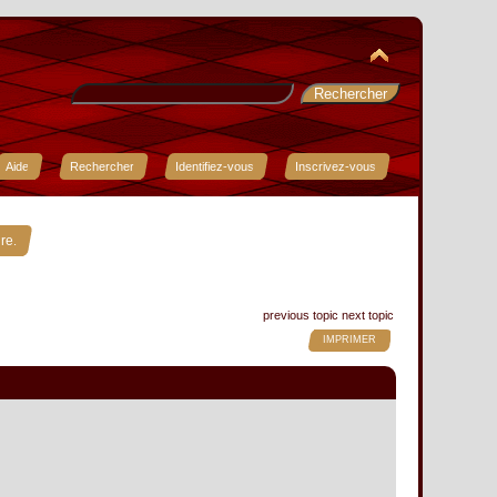
Aide
Rechercher
Identifiez-vous
Inscrivez-vous
»
re.
previous topic
next topic
IMPRIMER