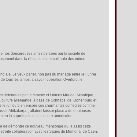
que nos doucereuses âmes bercées par la société de
seusement dans la réception sommeillante des même
ale. Je veux parler, non pas du mariage entre le Führer
de tous les temps, à savoir lopération Overlord, le
es défendues par le fameux et fumeux Mur de lAtlantique,
La culture allemande, à base de Schnaps, de Kronenburg et
Suce le juif ou bien encore ces charmantes comédies comme
assé lAfrikakorps , allaient laisser place à de douteuses
t bien la suprématie de la culture américaine.
sure de démonter ce nouveau mensonge qui a assis cette
en étroite collaboration avec les Sages du Mémorial de Caen.