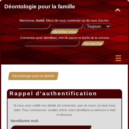
Déontologie pour la famille
Bienvenue,
Invité
. Merci de
vous connecter
ou de
vous inscrire
.
Connexion avec identifiant, mot de passe et durée de la session
Déontologie pour la famille
Rappel d'authentification
Si vous avez oublié vos détails de connexion, pas de souci, on peut vous
aider. Pour commencer, veuillez entrer votre identifiant ou adresse e-mail
ci-dessous.
Identifiant/e-mail: