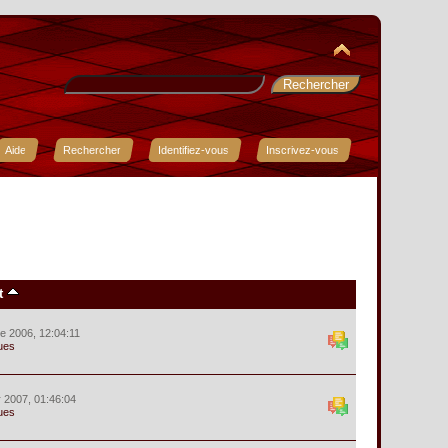
Aide
Rechercher
Identifiez-vous
Inscrivez-vous
t
e 2006, 12:04:11
ues
r 2007, 01:46:04
ues