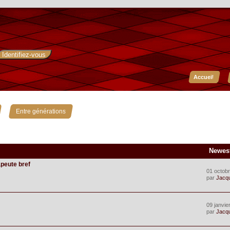
Accueil
»
Entre générations
Newes
apeute bref
01 octobr
par
Jacq
09 janvie
par
Jacq