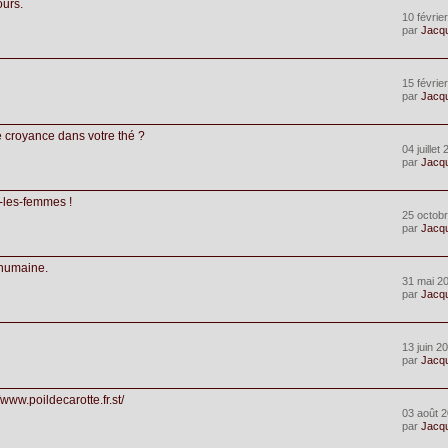
ours.
10 févrie
par
Jacq
15 févrie
par
Jacq
e croyance dans votre thé ?
04 juillet
par
Jacq
s-les-femmes !
25 octobr
par
Jacq
 humaine.
31 mai 2
par
Jacq
13 juin 2
par
Jacq
www.poildecarotte.fr.st/
03 août 2
par
Jacq