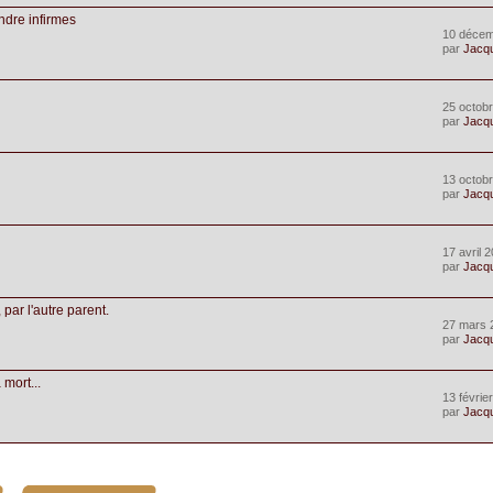
endre infirmes
10 décem
par
Jacq
25 octobr
par
Jacq
13 octobr
par
Jacq
17 avril 
par
Jacq
par l'autre parent.
27 mars 
par
Jacq
mort...
13 févrie
par
Jacq