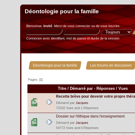
Déontologie pour la famille
Bienvenue,
Invité
. Merci de
vous connecter
ou de
vous inscrire
.
Connexion avec identifiant, mot de passe et durée de la session
»
Déontologie pour la famille
Les forums de discussion
Pages: [
1
]
Titre
/
Démarré par
-
Réponses
/
Vues
Recette brève pour devenir votre propre thér
Démarré par
Jacques
72332 Vues and 1 Réponses
Dossier sur l'éthique dans l'enseignement.
Démarré par
Jacques
54772 Vues and 0 Réponses