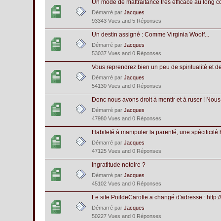
Un mode de maltraitance très efficace au long c
Démarré par
Jacques
93343 Vues and 5 Réponses
Un destin assigné : Comme Virginia Woolf...
Démarré par
Jacques
53037 Vues and 0 Réponses
Vous reprendrez bien un peu de spiritualité et d
Démarré par
Jacques
54130 Vues and 0 Réponses
Donc nous avons droit à mentir et à ruser ! Nou
Démarré par
Jacques
47980 Vues and 0 Réponses
Habileté à manipuler la parenté, une spécificité
Démarré par
Jacques
47125 Vues and 0 Réponses
Ingratitude notoire ?
Démarré par
Jacques
45102 Vues and 0 Réponses
Le site PoildeCarotte a changé d'adresse : http://
Démarré par
Jacques
50227 Vues and 0 Réponses