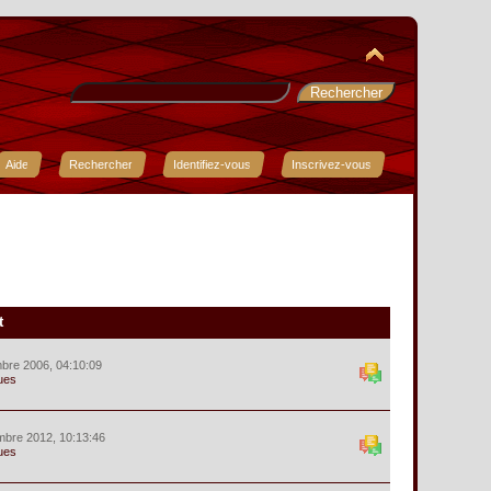
Aide
Rechercher
Identifiez-vous
Inscrivez-vous
t
bre 2006, 04:10:09
ues
mbre 2012, 10:13:46
ues