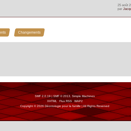
25 août 2
par
Jacq
»
ents
Changements
SMF 2.0.19
|
SMF © 2013
,
Simple Machines
XHTML
Flux RSS
WAP2
Copyright © 2026 Déontologie pour la famille | All Rights Reserved