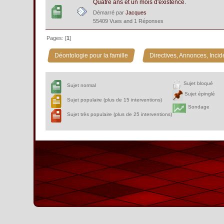
Quatre ans et un mois d'existence.
Démarré par
Jacques
55409 Vues and 1 Réponses
Pages: [
1
]
»
Déontologie pour la famille
Directives, Annonces, Incid
Sujet bloqué
Sujet normal
Sujet épinglé
Sujet populaire (plus de 15 interventions)
Sondage
Sujet très populaire (plus de 25 interventions)