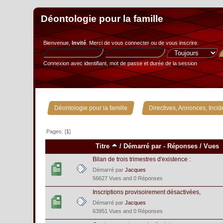
Déontologie pour la famille
Bienvenue,
Invité
. Merci de
vous connecter
ou de
vous inscrire
.
Connexion avec identifiant, mot de passe et durée de la session
»
Déontologie pour la famille
Directives, Annonces, Incid
Pages: [
1
]
Titre
/
Démarré par
-
Réponses
/
Vues
Bilan de trois trimestres d'existence :
Démarré par
Jacques
56627 Vues and 0 Réponses
Inscriptions provisoirement désactivées,
Démarré par
Jacques
63951 Vues and 0 Réponses