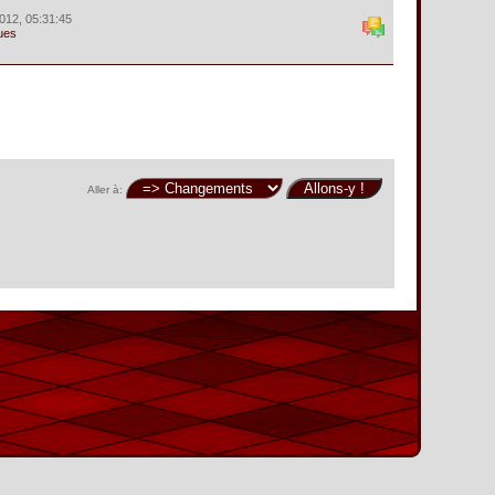
012, 05:31:45
ues
Aller à: