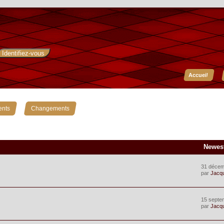
Accueil
»
ents
Changements
Newes
31 décem
par
Jacq
15 septe
par
Jacq