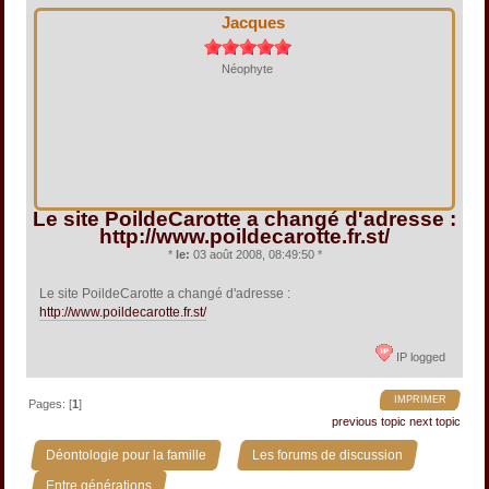
Jacques
Néophyte
Le site PoildeCarotte a changé d'adresse :
http://www.poildecarotte.fr.st/
*
le:
03 août 2008, 08:49:50 *
Le site PoildeCarotte a changé d'adresse :
http://www.poildecarotte.fr.st/
IP logged
IMPRIMER
Pages: [
1
]
previous topic
next topic
»
»
Déontologie pour la famille
Les forums de discussion
»
Entre générations