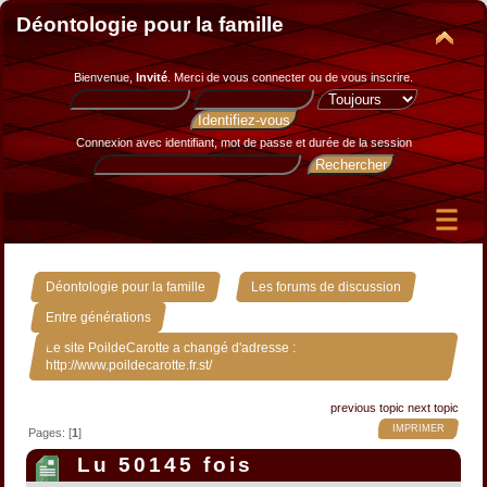
Déontologie pour la famille
Bienvenue,
Invité
. Merci de
vous connecter
ou de
vous inscrire
.
Connexion avec identifiant, mot de passe et durée de la session
»
»
Déontologie pour la famille
Les forums de discussion
»
Entre générations
Le site PoildeCarotte a changé d'adresse :
http://www.poildecarotte.fr.st/
previous topic
next topic
IMPRIMER
Pages: [
1
]
Lu 50145 fois