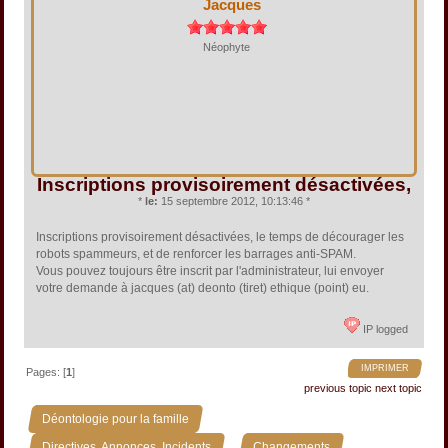
Jacques
Néophyte
Inscriptions provisoirement désactivées,
*
le:
15 septembre 2012, 10:13:46 *
Inscriptions provisoirement désactivées, le temps de décourager les
robots spammeurs, et de renforcer les barrages anti-SPAM.
Vous pouvez toujours être inscrit par l'administrateur, lui envoyer
votre demande à jacques (at) deonto (tiret) ethique (point) eu.
IP logged
IMPRIMER
Pages: [
1
]
previous topic
next topic
»
Déontologie pour la famille
»
»
Directives, Annonces, Incidents
Changements