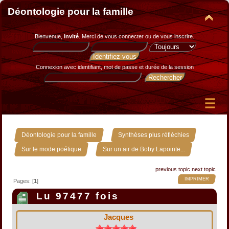
Déontologie pour la famille
Bienvenue,
Invité
. Merci de
vous connecter
ou de
vous inscrire
.
Connexion avec identifiant, mot de passe et durée de la session
»
»
Déontologie pour la famille
Synthèses plus réfléchies
»
Sur le mode poétique
Sur un air de Boby Lapointe...
previous topic
next topic
IMPRIMER
Pages: [
1
]
Lu 97477 fois
Jacques