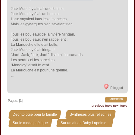
Jack Monoloy aimait une femme,
Jack Monoloy était un homme.
Ils se voyaient tous les dimanches,
Mais les gynarques n'en savaient rien.
Tous les bouleaux de la rivière Mingan,
Tous les bouleaux s'en rappellent :
La Mariouche elle était belle,
Jack Monoloy était fringant.
"Jack, Jack, Jack, Jack" disaient les canards,
Les perdrix et les sarcelles,
"Monoloy" disait le vent.
La Mariouche est pour une gouine.
...
IP logged
IMPRIMER
Pages: [
1
]
previous topic
next topic
»
»
Déontologie pour la famille
Synthèses plus réfléchies
»
Sur le mode poétique
Sur un air de Boby Lapointe...