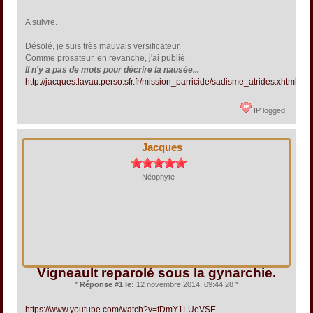
A suivre.
Désolé, je suis très mauvais versificateur.
Comme prosateur, en revanche, j'ai publié
Il n'y a pas de mots pour décrire la nausée...
http://jacques.lavau.perso.sfr.fr/mission_parricide/sadisme_atrides.xhtml
IP logged
Jacques
Néophyte
Vigneault reparolé sous la gynarchie.
*
Réponse #1 le:
12 novembre 2014, 09:44:28 *
https://www.youtube.com/watch?v=fDmY1LUeVSE