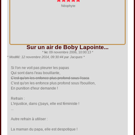
Néophyte
Sur un air de Boby Lapointe...
*
le:
09 novembre 2006, 10:00:13 *
*
Modifié: 12 novembre 2014, 09:30:44 par Jacques
*
Si l'on ne voit pas pleurer les papas
Qui sont dans l'eau bouillante,
C'est qu'on les enfonce plus profond sous l'caca
C'est qu'on les enfonce plus profond sous l'bouillon,
En punition d'leur demande !
Refrain :
L'injustice, dans ç'pays, elle est féministe !
...
Autre refrain à utiliser :
La maman du papa, elle est despotique !
...