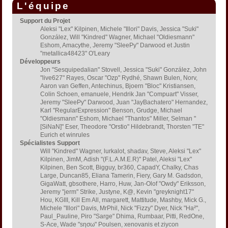
L'équipe
Support du Projet
Aleksi "Lex" Kilpinen, Michele "Illori" Davis, Jessica "Suki"
González, Will "Kindred" Wagner, Michael "Oldiesmann"
Eshom, Amacythe, Jeremy "SleePy" Darwood et Justin
"metallica48423" O'Leary
Développeurs
Jon "Sesquipedalian" Stovell, Jessica "Suki" González, John
"live627" Rayes, Oscar "Ozp" Rydhé, Shawn Bulen, Norv,
Aaron van Geffen, Antechinus, Bjoern "Bloc" Kristiansen,
Colin Schoen, emanuele, Hendrik Jan "Compuart" Visser,
Jeremy "SleePy" Darwood, Juan "JayBachatero" Hernandez,
Karl "RegularExpression" Benson, Grudge, Michael
"Oldiesmann" Eshom, Michael "Thantos" Miller, Selman "
[SiNaN]" Eser, Theodore "Orstio" Hildebrandt, Thorsten "TE"
Eurich et winrules
Spécialistes Support
Will "Kindred" Wagner, lurkalot, shadav, Steve, Aleksi "Lex"
Kilpinen, JimM, Adish "(F.L.A.M.E.R)" Patel, Aleksi "Lex"
Kilpinen, Ben Scott, Bigguy, br360, CapadY, Chalky, Chas
Large, Duncan85, Eliana Tamerin, Fiery, Gary M. Gadsdon,
GigaWatt, gbsothere, Harro, Huw, Jan-Olof "Owdy" Eriksson,
Jeremy "jerm" Strike, Justyne, K@, Kevin "greyknight17"
Hou, KGIII, Kill Em All, margarett, Mattitude, Mashby, Mick G.,
Michele "Illori" Davis, MrPhil, Nick "Fizzy" Dyer, Nick "Ha²",
Paul_Pauline, Piro "Sarge" Dhima, Rumbaar, Pitti, RedOne,
S-Ace, Wade "sησω" Poulsen, xenovanis et ziycon