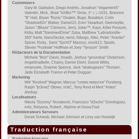
Customizers
Gary M. Gadsdon, Diego Andrés, Jonathan "vbgamer45"
Valentin, Mick., Brad "IchBin™" Grow, ディン1031, Brannon
"B" Hall, Bryan "Runic" Deakin, Bugo, Bulakbol, Colin
"Shadow82x" Blaber, Daniel15, Eren Yasarkurt, Gwenwyfar,
Jason "JBlaze" Clemons, Jerry, Joker™, Kays, Killer Possum,
Kirby, Matt "SlammedDime" Zuba, Matthew "Labradoodle-
360" Kerle, NanoSector, nend, Nibogo, Niko, Peter "Arantor"
Spicer, Ricky., Sami "SychO" Mazouz, snork13, Spuds,
Steven "Fustrate" Hoffman et Joey "Tyrsson" Smith
Rédacteurs de la Documentation
Michele "Illori" Davis, Irisado, Joshua "groundup" Dickerson,
AngellinaBelle, Chainy, Daniel Diehl, Dannii Willis,
emanuele, Graeme Spence, Jack "akabugeyes" Thorsen,
Jade Elizabeth Trainor et Peter Duggan
Marketing
Will "Kindred" Wagner, Marcus "cσσкιє мσηѕтєя" Forsberg,
Ralph "[n3rve]" Otowo, rickC, Tony Reid et Mert "Antes"
Alınbay
Localisateurs
Nikola "Dzonny" Novaković, Francisco "d3vcho" Domínguez,
m4z, Relyana, Robert., Akyhne et GravuTrad
Administrateurs Serveurs
Derek Schwab, Michael Johnson et Liroy van Hoewijk
Traduction française
Traduction française