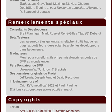
Traducteurs
: GravuTrad, Maximus23, Nao, Chadon,
DeathSign, Eleglin,
et pour l'ancienne traduction
: Alexandre
P., Sparcool et Lunatic
Remerciements spéciaux
Consultants Développeurs
Brett Flannigan, Mark Rose et René-Gilles "Nao 尚" Deberdt
Beta Testeurs
Les valeureux élus qui ont sans relâche ni pitié traqué les
bugs, apporté leurs idées et fait basculer les développeurs
dans la démence.
Traducteurs
Merci pour vos efforts, ils ont permis d'ouvrir les portes de
SMF au monde entier.
Père Fondateur de SMF
Unknown W. "[Unknown]" Brackets
Gestionnaires originels du Projet
Jeff Lewis, Joseph Fung et David Recordon
In loving memory of
Crip, K@, metallica48423 et Paul_Pauline
Et à tous ceux que nous avons oubliés : merci !
Copyrights
Forum
SMF 2.0.19
|
SMF © 2013
,
Simple Machines