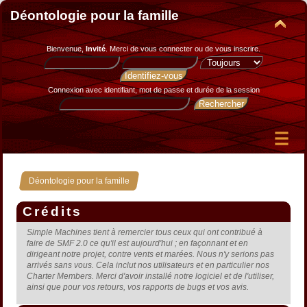
Déontologie pour la famille
Bienvenue,
Invité
. Merci de
vous connecter
ou de
vous inscrire
.
Connexion avec identifiant, mot de passe et durée de la session
Déontologie pour la famille
Crédits
Simple Machines tient à remercier tous ceux qui ont contribué à
faire de SMF 2.0 ce qu'il est aujourd'hui ; en façonnant et en
dirigeant notre projet, contre vents et marées. Nous n'y serions pas
arrivés sans vous. Cela inclut nos utilisateurs et en particulier nos
Charter Members. Merci d'avoir installé notre logiciel et de l'utiliser,
ainsi que pour vos retours, vos rapports de bugs et vos avis.