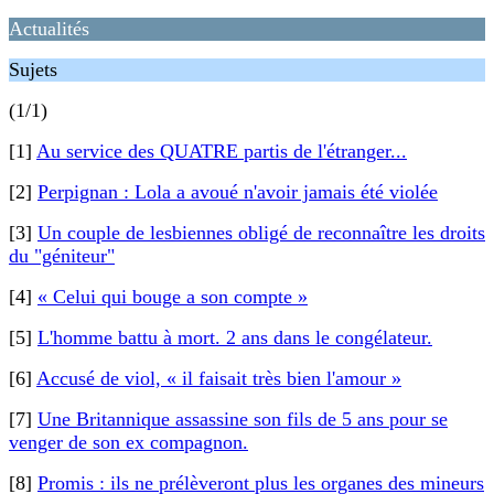
Actualités
Sujets
(1/1)
[1]
Au service des QUATRE partis de l'étranger...
[2]
Perpignan : Lola a avoué n'avoir jamais été violée
[3]
Un couple de lesbiennes obligé de reconnaître les droits
du "géniteur"
[4]
« Celui qui bouge a son compte »
[5]
L'homme battu à mort. 2 ans dans le congélateur.
[6]
Accusé de viol, « il faisait très bien l'amour »
[7]
Une Britannique assassine son fils de 5 ans pour se
venger de son ex compagnon.
[8]
Promis : ils ne prélèveront plus les organes des mineurs