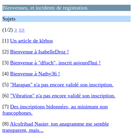
Bienvenues, et incidents de registration.
Sujets
(1/2)
>
>>
[1]
Un article de klrbos
[2]
Bienvenue à IsabelleDroz !
[3]
Bienvenue à "dfisch", inscrit aujourd'hui !
[4]
Bienvenue à Nathy36 !
[5]
"Harapan" n'a pas encore validé son inscription.
[6]
"Vibration" n'a pas encore validé son inscription.
[7]
Des inscriptions bidonnées, au minimum non
francophones.
[8]
Alcofribad Nasier, ton anagramme me semble
transparent, mais...