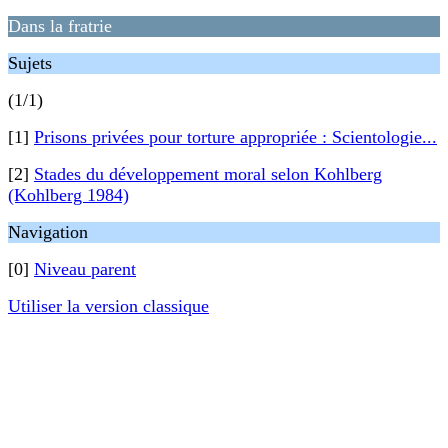
Dans la fratrie
Sujets
(1/1)
[1]
Prisons privées pour torture appropriée : Scientologie...
[2]
Stades du développement moral selon Kohlberg
(Kohlberg 1984)
Navigation
[0]
Niveau parent
Utiliser la version classique