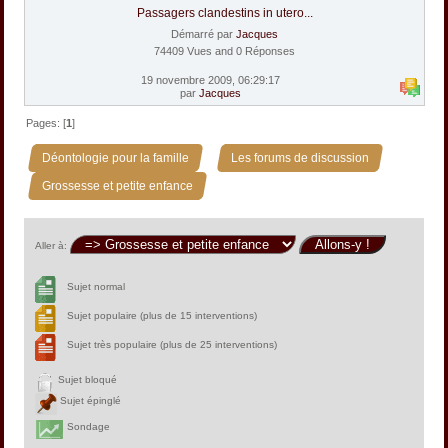
Passagers clandestins in utero...
Démarré par
Jacques
74409 Vues and 0 Réponses
19 novembre 2009, 06:29:17
par
Jacques
Pages: [
1
]
»
»
Déontologie pour la famille
Les forums de discussion
Grossesse et petite enfance
Aller à:
Sujet normal
Sujet populaire (plus de 15 interventions)
Sujet très populaire (plus de 25 interventions)
Sujet bloqué
Sujet épinglé
Sondage