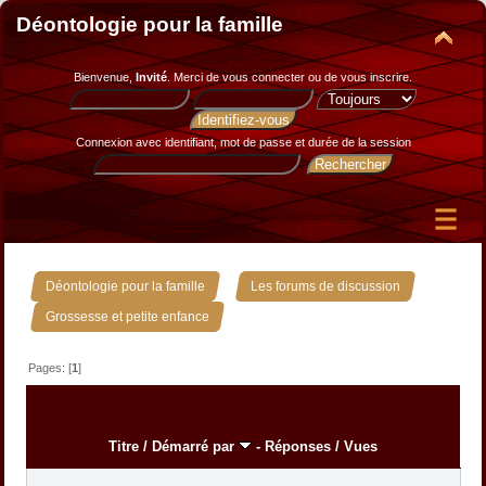
Déontologie pour la famille
Bienvenue,
Invité
. Merci de
vous connecter
ou de
vous inscrire
.
Connexion avec identifiant, mot de passe et durée de la session
»
»
Déontologie pour la famille
Les forums de discussion
Grossesse et petite enfance
Pages: [
1
]
Titre
/
Démarré par
-
Réponses
/
Vues