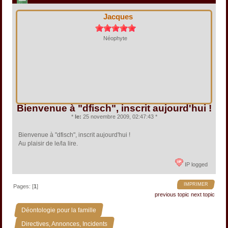
Jacques
Néophyte
Bienvenue à "dfisch", inscrit aujourd'hui !
*
le:
25 novembre 2009, 02:47:43 *
Bienvenue à "dfisch", inscrit aujourd'hui !
Au plaisir de le/la lire.
IP logged
IMPRIMER
Pages: [
1
]
previous topic
next topic
»
Déontologie pour la famille
»
Directives, Annonces, Incidents