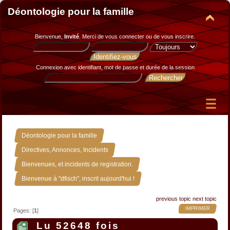
Déontologie pour la famille
Bienvenue,
Invité
. Merci de
vous connecter
ou de
vous inscrire
.
Connexion avec identifiant, mot de passe et durée de la session
»
Déontologie pour la famille
»
Directives, Annonces, Incidents
»
Bienvenues, et incidents de registration.
Bienvenue à "dfisch", inscrit aujourd'hui !
previous topic
next topic
IMPRIMER
Pages: [
1
]
Lu 52648 fois