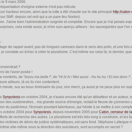
s le 9 mars 2006.
fréquentation d'origine externe n'est pas ridicule.
ucun hackeur encore, alors que la lutte a été chaude sur le site principal
http://caton
 sur SMF, depuis cet ordi qui a un pare-feu Norton).
obre. J'aime bien l'administration soignée et complète. Encore que je n'ai jamais exp
urprises, cela existe aussi, je m'en suis aperçu ailleurs : les sauvegardes que l'on
 :
attage de rappel avant, pas de longues caresses dans le sens des poils, et une fois d
je constate un échec à créer le pluralisme. C'est même sur celui-là, le dernier, que l
onviendrait ?
i de l'avoir posée !
e nombrils, de "
bizou ma belle !
", de "
Hi hi hi ! Moi aussi - Hu hu hu ! Et moi donc !
"
re ailleurs, là où ils s'en contentent.
n meute, sus au bouc émissaire du jour, non merci, ça aussi je ne peux plus en su
ns
Synpoïesis
en octobre 2004, je n'avais encore été qu'un débatteur et un auteur, su
ption des ouebmestres... ma grande source d'énergie, restait le fleuve de çonneries qu
ation du pasticheur, l'écrivain pourtant talentueux, qui hésite à se mettre à son comp
is octobre 2004 pour
Synpoïesis
, depuis novembre 2005 pour
Caton, censeur de l
fforts de recherche des autres. Le pluralisme est très très long à construire, et les
es victimes de dénis de justice systématiques, est sans fond. Stéphane Lafargue n'y 
ictime elle-même sous la direction des suicideurs, sont accomplis en secret ?