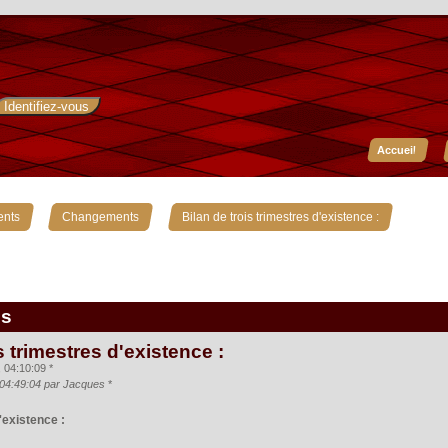
Accueil
»
»
ents
Changements
Bilan de trois trimestres d'existence :
is
s trimestres d'existence :
04:10:09 *
, 04:49:04 par Jacques
*
'existence :