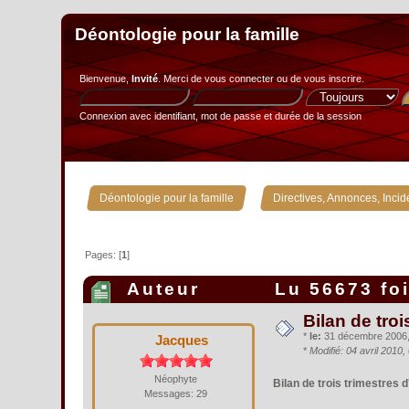
Déontologie pour la famille
Bienvenue,
Invité
. Merci de
vous connecter
ou de
vous inscrire
.
Connexion avec identifiant, mot de passe et durée de la session
»
Déontologie pour la famille
Directives, Annonces, Incid
Pages: [
1
]
Auteur
Lu 56673 fo
Bilan de troi
*
le:
31 décembre 2006, 
Jacques
*
Modifié: 04 avril 2010
Néophyte
Bilan de trois trimestres d
Messages: 29