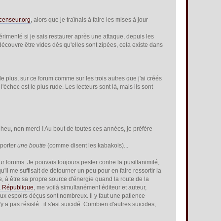
-censeur.org
, alors que je traînais à faire les mises à jour
érimenté si je sais restaurer après une attaque, depuis les
 découvre être vides dès qu'elles sont zipées, cela existe dans
e plus, sur ce forum comme sur les trois autres que j'ai créés
'échec est le plus rude. Les lecteurs sont là, mais ils sont
, heu, non merci ! Au bout de toutes ces années, je préfère
pporter
une boutte
(comme disent les kabakois)...
r forums. Je pouvais toujours pester contre la pusillanimité,
'il me suffisait de détourner un peu pour en faire ressortir la
te, à être sa propre source d'énergie quand la route de la
a République
, me voilà simultanément éditeur et auteur,
 faux espoirs déçus sont nombreux. Il y faut une patience
a pas résisté : il s'est suicidé. Combien d'autres suicides,