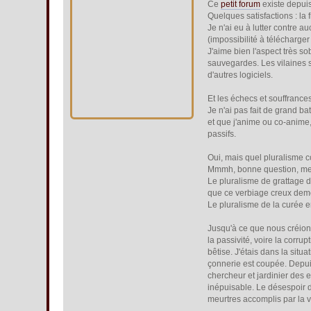
Ce
petit forum
existe depui
Quelques satisfactions : la 
Je n'ai eu à lutter contre a
(impossibilité à télécharger
J'aime bien l'aspect très s
sauvegardes. Les vilaines s
d'autres logiciels.
Et les échecs et souffrances
Je n'ai pas fait de grand b
et que j'anime ou co-anime, 
passifs.
Oui, mais quel pluralisme c
Mmmh, bonne question, merc
Le pluralisme de grattage d
que ce verbiage creux demeu
Le pluralisme de la curée e
Jusqu'à ce que nous créio
la passivité, voire la corru
bêtise. J'étais dans la situ
çonnerie est coupée. Depu
chercheur et jardinier des e
inépuisable. Le désespoir d
meurtres accomplis par la v