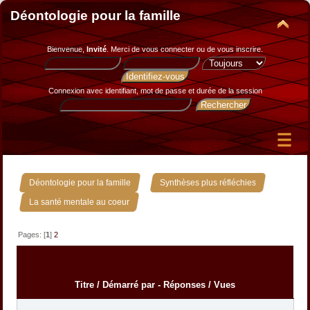
Déontologie pour la famille
Bienvenue,
Invité
. Merci de
vous connecter
ou de
vous inscrire
.
Connexion avec identifiant, mot de passe et durée de la session
»
»
Déontologie pour la famille
Synthèses plus réfléchies
La santé mentale au coeur
Pages: [
1
]
2
Titre
/
Démarré par
-
Réponses
/
Vues