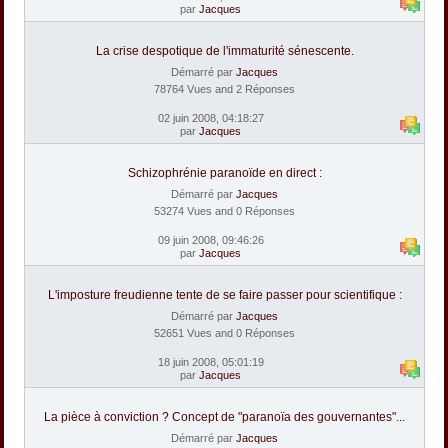
par
Jacques
La crise despotique de l'immaturité sénescente.
Démarré par
Jacques
78764 Vues and 2 Réponses
02 juin 2008, 04:18:27
par
Jacques
Schizophrénie paranoïde en direct :
Démarré par
Jacques
53274 Vues and 0 Réponses
09 juin 2008, 09:46:26
par
Jacques
L'imposture freudienne tente de se faire passer pour scientifique :
Démarré par
Jacques
52651 Vues and 0 Réponses
18 juin 2008, 05:01:19
par
Jacques
La pièce à conviction ? Concept de "paranoïa des gouvernantes"...
Démarré par
Jacques