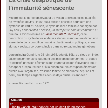
l'immaturité sénescente
Malgré tout le génie observateur de Milton Erickson, et les qualités
de synthèse de Jay Haley, qui a fait son possible pour faire une
synthèse de l'art d'Erickson, le cycle de la vie familiale consigné par
Jay haley dans "
Milton Erickson, un thérapeute hors du commun
", et
que nous avons résumé à "
Santé mentale
? Décrivez
", cette
description du cycle de vie et de ses étapes, manque une dimension
essentielle de la condition humaine : la dimension politique, et ses
signaux sociaux corporels, inclus dans notre patrimoine génétique.
Lorsqu'Indira Gandhi, le 25 juin 1975, décrète l'état de siège en Inde,
fait emprisonner sans jugement des milliers de personnes, et coupe
l'électricité dans les bâtiments des journaux et des télévisions, pour
échapper aux poursuites et à la prison pour la corruption électorale
qu'elle avait organisée, c'est une femme de cinquante-sept ans et
demi, aux tempes argentées depuis déjà plusieurs années :
Ici avec Richard Nixon en 1971.
Citation
Indira Gandhi était habitée par un désir de puissance