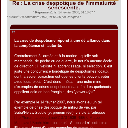
Re : La crise despotique de l'immaturité
sénescente.
*
Réponse #1 le:
14 février 2008, 01:18:07 *
*
Modifié: 28 septembre 2018, 01:06:50 par Jacques
*
Citation de: Jacques le 02 mars 2007, 12:24:29
La crise de despotisme répond à une défaillance dans
la compétence et l'autorité.
Contrairement à l'armée et à la marine - qu'elle soit
marchande, de pêche ou de guerre, le net n'a aucune école
de direction ; il n'existe ni apprentissage, ni sélection. C'est
juste une concurrence bordélique de despotismes locaux,
dont la seule rétroaction est que les clients peuvent voter
avec leurs pieds. C'est donc - hélas - une riche mine
d'exemples de crises despotiques sans fin. Les québécois
appellent cela en bon franglais, des "
power trips
".
Par exemple le 14 février 2007, nous avons eu un tel
exemple de crise despotique de milieu de vie, par
Saba/Neiva/Gudule (et prénom réel), visible à l'adresse
http://forum.aceboard.net/11070-1639-7896-0-Mateo-
Machiavel-Bachi.htm
. Lien mort : Aceboard n'existe plus.
Elle avait donné d'autres exemples de crises de