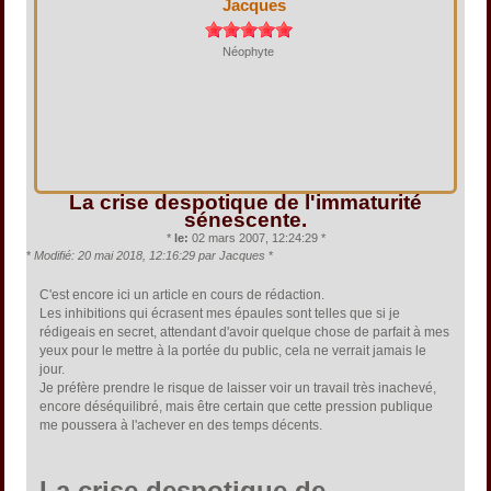
Jacques
Néophyte
La crise despotique de l'immaturité
sénescente.
*
le:
02 mars 2007, 12:24:29 *
*
Modifié: 20 mai 2018, 12:16:29 par Jacques
*
C'est encore ici un article en cours de rédaction.
Les inhibitions qui écrasent mes épaules sont telles que si je
rédigeais en secret, attendant d'avoir quelque chose de parfait à mes
yeux pour le mettre à la portée du public, cela ne verrait jamais le
jour.
Je préfère prendre le risque de laisser voir un travail très inachevé,
encore déséquilibré, mais être certain que cette pression publique
me poussera à l'achever en des temps décents.
La crise despotique de