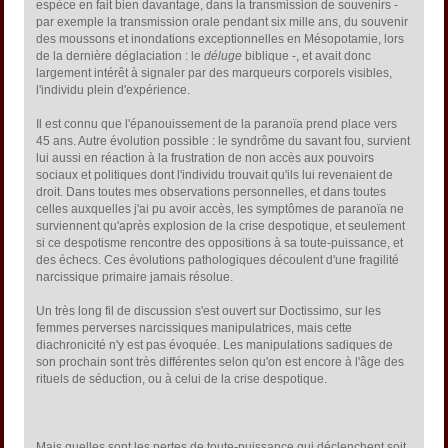
espèce en fait bien davantage, dans la transmission de souvenirs -
par exemple la transmission orale pendant six mille ans, du souvenir
des moussons et inondations exceptionnelles en Mésopotamie, lors
de la dernière déglaciation : le
déluge
biblique -, et avait donc
largement intérêt à signaler par des marqueurs corporels visibles,
l'individu plein d'expérience.
Il est connu que l'épanouissement de la paranoïa prend place vers
45 ans. Autre évolution possible : le syndrôme du savant fou, survient
lui aussi en réaction à la frustration de non accès aux pouvoirs
sociaux et politiques dont l'individu trouvait qu'ils lui revenaient de
droit. Dans toutes mes observations personnelles, et dans toutes
celles auxquelles j'ai pu avoir accès, les symptômes de paranoïa ne
surviennent qu'après explosion de la crise despotique, et seulement
si ce despotisme rencontre des oppositions à sa toute-puissance, et
des échecs. Ces évolutions pathologiques découlent d'une fragilité
narcissique primaire jamais résolue.
Un très long fil de discussion s'est ouvert sur Doctissimo, sur les
femmes perverses narcissiques manipulatrices, mais cette
diachronicité n'y est pas évoquée. Les manipulations sadiques de
son prochain sont très différentes selon qu'on est encore à l'âge des
rituels de séduction, ou à celui de la crise despotique.
Mais quelles sont les pertes de toute-puissance qui déclenchent soit