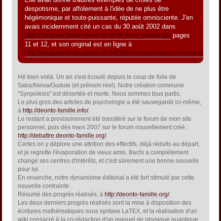
despotisme, par affolement à l'idée de ne plus être
hégémonique et toute-puissante, réputée omnisciente. J'en
avais incidemment cité un cas du 30 août 2002 dans
http://jacques.lavau.perso.sfr.fr/oh_loup_oiseau.pdf
pages
11 et 12, et son original est en ligne à
http://jacques.lavau.perso.sfr.fr/Edith/neivacontrerefusconseils.htm
.
Hé bien voilà. Un an s'est écoulé depuis le coup de folie de
Saba/Neiva/Gudule (et prénom réel). Notre création commune
"Synpoïesis" est désertée et morte. Nous sommes tous partis.
Le plus gros des articles de psychologie a été sauvegardé ici-même,
à
http://deonto-famille.info/
.
Le restant a provisoirement été transféré sur le forum de mon site
personnel, puis dès mars 2007 sur le forum nouvellement créé :
http://debattre.deonto-famille.org/
.
Certes on y déplore une attrition des effectifs, déjà réduits au départ,
et je regrette l'évaporation de vieux amis. Bachi a complètement
changé ses centres d'intérêts, et c'est sûrement une bonne nouvelle
pour lui.
En revanche, notre dynamisme éditorial a été fort stimulé par cette
nouvelle contrainte.
Résumé des progrès réalisés, à
http://deonto-famille.org/
.
Les deux derniers progrès réalisés sont la mise à disposition des
écritures mathématiques sous syntaxe LaTEX, et la réalisation d'un
wiki consacré à la co-rédaction d'un manuel de physique quantique