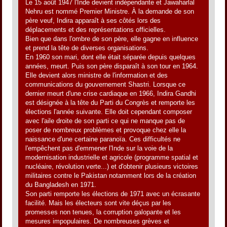
Le 15 août 1947 l'Inde devient indépendante et Jawaharlal
Nehru est nommé Premier Ministre. À la demande de son
père veuf, Indira apparaît à ses côtés lors des
déplacements et des représentations officielles.
Bien que dans l'ombre de son père, elle gagne en influence
et prend la tête de diverses organisations.
En 1960 son mari, dont elle était séparée depuis quelques
années, meurt. Puis son père disparaît à son tour en 1964.
Elle devient alors ministre de l'information et des
communications du gouvernement Shastri. Lorsque ce
dernier meurt d'une crise cardiaque en 1966, Indira Gandhi
est désignée à la tête du Parti du Congrès et remporte les
élections l'année suivante. Elle doit cependant composer
avec l'aile droite de son parti ce qui ne manque pas de
poser de nombreux problèmes et provoque chez elle la
naissance d'une certaine paranoïa. Ces difficultés ne
l'empêchent pas d'emmener l'Inde sur la voie de la
modernisation industrielle et agricole (programme spatial et
nucléaire, révolution verte...) et d'obtenir plusieurs victoires
militaires contre le Pakistan notamment lors de la création
du Bangladesh en 1971.
Son parti remporte les élections de 1971 avec un écrasante
facilité. Mais les électeurs sont vite déçus par les
promesses non tenues, la corruption galopante et les
mesures impopulaires. De nombreuses grèves et