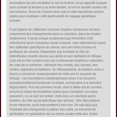
secondaire qui est considéré ici est sa fortune, et sa capacité à payer
pour acheter la femme à sa belle-famille, et non la double couleur de
ses cheveux. Nous ne croyons donc pas à cette hypothèse comme
valide pour expliquer cette particularité du bagage génétique
humain.
Il est logique de s'attendre à trouver d'autres marqueurs sociaux,
notamment des changements dans le caractère, dans les modes
relationnels. Il serait unique et aberrant que l'évolution n'ait
sélectionné qu'un marqueur social corporel, sans sélectionner aussi
des aptitudes spécifiques du sénior, vers des rôles sociaux et
politiques de séniors. Regardons par exemple le rôle de
bibliothèque vivante dévolu aux griots et aux vieillards en Afrique.
Cela est en lien évident avec les nombreuses traditions culturelles
de culte de la mémoire : mémoire des chants, des danses, des
contes, légendes et traditions. En Mésopotamie, la tradition orale a
réussi a conserver vivant pendant six mille ans le souvenir du
Déluge : ces inondations catastrophiques dues à la mousson
exceptionnellement profonde et ample, consécutive à la dernière
déglaciation. Puis les premiers écrits, dont la Bible est du nombre,
ont pris le relais des traditions orales pour consigner ces vieux
souvenirs, ou ce qu'il en restait. Voilà donc un exemple parmi
d'autres, du rôle social spécifique des séniors : être dépositaires
d'une mémoire, qu'ils transmettent à leur tour. On sait déjà que
l'habileté des chimpanzés à utiliser des outils, se transmet de
génération en génération sur au moins quatre mille ans. Notre