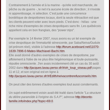
Contrairement à l'armée et à la marine - qu'elle soit marchande, de
pêche ou de guerre -, le net n'a aucune école de direction ; il n'existe
ni apprentissage, ni sélection. C'est juste une concurrence
bordélique de despotismes locaux, dont la seule rétroaction est que
les clients peuvent voter avec leurs pieds. C'est donc - hélas - une
riche mine d'exemples de crises despotiques sans fin. Les québécois
appellent cela en bon franglais, des "
power trips
".
Par exemple le 14 février 2007, nous avons eu un tel exemple de
crise despotique de l'immaturité sénescente, par Saba/Neiva/Gudule
(et prénom réel), visible à l'adresse
http://forum.aceboard.net/11070-
1639-7896-0-Mateo-Machiavel-Bachi.htm
.
Elle avait donné d'autres exemples de crises de despotisme, par
affolement à l'idée de ne plus être hégémonique et toute-puissante,
réputée omnisciente. J'en avais incidemment cité un cas du 30 août
2002 dans
http://jacques.lavau.perso.sfr.fr/oh_loup_oiseau.pdf
pages
11 et 12, et son original est en ligne à
http://jacques.lavau.perso.sfr.fr/Edith/neivacontrerefusconseils.htm
.
On peut citer des tonnes d'autres exemples tout aussi consternants.
Un sujet extrêmement voisin avait été traité dans l'article "
La structure
du délire paranoïde à l'origine du S.A.P.
", adresse
http://deonto-
famille.info/index.php?topic=69.0
.