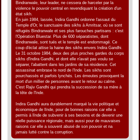
Bindranwale, leur leader, ne cessera de harceler par la
violence le pouvoir central en revendiquant la création d'un
état sikh.
En juin 1984, lassée, Indira Gandhi ordonne l'assaut du
Temple d'Or, le sanctuaire des sikhs à Amritsar, où se sont
réfugiés Bindranwale et ses plus farouches partisans : c'est
l'Opération Bluestar. Plus de 600 séparatistes, dont
Bindranwale, sont tués et le temple est endommagé. Ce
coup d'éclat attise la haine des sikhs envers Indira Gandhi.
Le 31 octobre 1984, deux des plus proches gardes du corps
sikhs d'Indira Gandhi, et dont elle n'avait pas voulu se
séparer, l'abattent dans les jardins de sa résidence. Cet
assassinat embrase le nord de l'Inde. Les sikhs sont
pourchassés et parfois lynchés. Les émeutes provoquent la
mort d'un millier de personnes avant le retour au calme.
C'est Rajiv Gandhi qui prendra la succession de sa mère à
la tête de l'Inde.
Indira Gandhi aura durablement marqué la vie politique et
économique de lInde, pour de bonnes raisons car elle a
permis à lInde de subvenir à ses besoins et de devenir une
réelle puissance régionale, mais aussi pour de mauvaises
raisons car elle a souvent abusé de son pouvoir et na
jamais lutté contre la corruption.