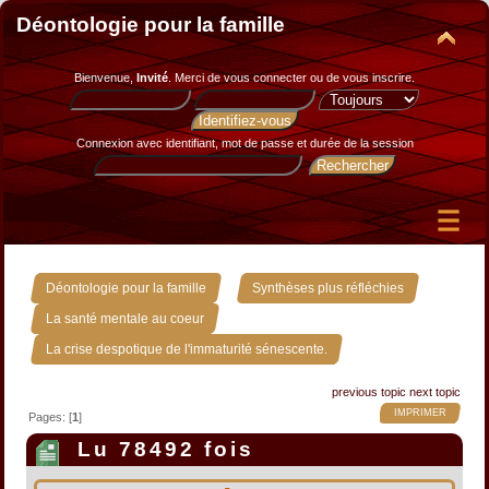
Déontologie pour la famille
Bienvenue,
Invité
. Merci de
vous connecter
ou de
vous inscrire
.
Connexion avec identifiant, mot de passe et durée de la session
»
»
Déontologie pour la famille
Synthèses plus réfléchies
»
La santé mentale au coeur
La crise despotique de l'immaturité sénescente.
previous topic
next topic
IMPRIMER
Pages: [
1
]
Lu 78492 fois