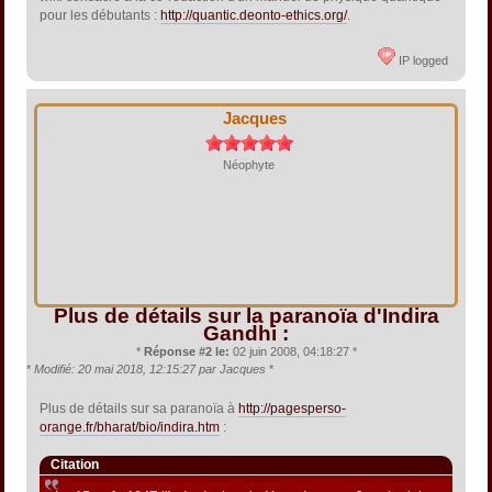
pour les débutants :
http://quantic.deonto-ethics.org/
.
IP logged
Jacques
Néophyte
Plus de détails sur la paranoïa d'Indira
Gandhi :
*
Réponse #2 le:
02 juin 2008, 04:18:27 *
*
Modifié: 20 mai 2018, 12:15:27 par Jacques
*
Plus de détails sur sa paranoïa à
http://pagesperso-
orange.fr/bharat/bio/indira.htm
:
Citation