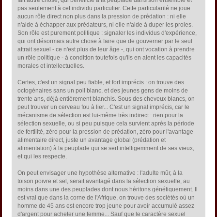
fait autre chose, qui bénéficie à la peuplade dans son ensemble et
pas seulement à cet individu particulier. Cette particularité ne joue
aucun rôle direct non plus dans la pression de prédation : ni elle
n'aide à échapper aux prédateurs, ni elle n'aide à duper les proies.
Son rôle est purement politique : signaler les individus d'expérience,
qui ont désormais autre chose à faire que de gouverner par le seul
attrait sexuel - ce n'est plus de leur âge -, qui ont vocation à prendre
un rôle politique - à condition toutefois qu'ils en aient les capacités
morales et intellectuelles.
Certes, c'est un signal peu fiable, et fort imprécis : on trouve des
octogénaires sans un poil blanc, et des jeunes gens de moins de
trente ans, déjà entièrement blanchis. Sous des cheveux blancs, on
peut trouver un cerveau fou à lier... C'est un signal imprécis, car le
mécanisme de sélection est lui-même très indirect : rien pour la
sélection sexuelle, ou si peu puisque cela survient après la période
de fertilité, zéro pour la pression de prédation, zéro pour l'avantage
alimentaire direct, juste un avantage global (prédation et
alimentation) à la peuplade qui se sert intelligemment de ses vieux,
et qui les respecte.
On peut envisager une hypothèse alternative : l'adulte mûr, à la
toison poivre et sel, serait avantagé dans la sélection sexuelle, au
moins dans une des peuplades dont nous héritons génétiquement. Il
est vrai que dans la corne de l'Afrique, on trouve des sociétés où un
homme de 45 ans est encore trop jeune pour avoir accumulé assez
d'argent pour acheter une femme... Sauf que le caractère sexuel