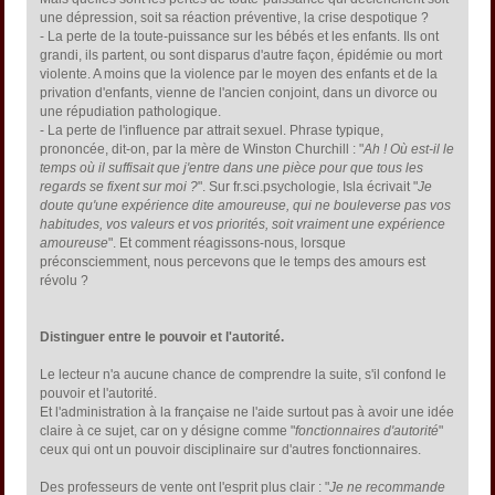
une dépression, soit sa réaction préventive, la crise despotique ?
- La perte de la toute-puissance sur les bébés et les enfants. Ils ont
grandi, ils partent, ou sont disparus d'autre façon, épidémie ou mort
violente. A moins que la violence par le moyen des enfants et de la
privation d'enfants, vienne de l'ancien conjoint, dans un divorce ou
une répudiation pathologique.
- La perte de l'influence par attrait sexuel. Phrase typique,
prononcée, dit-on, par la mère de Winston Churchill : "
Ah ! Où est-il le
temps où il suffisait que j'entre dans une pièce pour que tous les
regards se fixent sur moi ?
". Sur fr.sci.psychologie, Isla écrivait "
Je
doute qu'une expérience dite amoureuse, qui ne bouleverse pas vos
habitudes, vos valeurs et vos priorités, soit vraiment une expérience
amoureuse
". Et comment réagissons-nous, lorsque
préconsciemment, nous percevons que le temps des amours est
révolu ?
Distinguer entre le pouvoir et l'autorité.
Le lecteur n'a aucune chance de comprendre la suite, s'il confond le
pouvoir et l'autorité.
Et l'administration à la française ne l'aide surtout pas à avoir une idée
claire à ce sujet, car on y désigne comme "
fonctionnaires d'autorité
"
ceux qui ont un pouvoir disciplinaire sur d'autres fonctionnaires.
Des professeurs de vente ont l'esprit plus clair : "
Je ne recommande