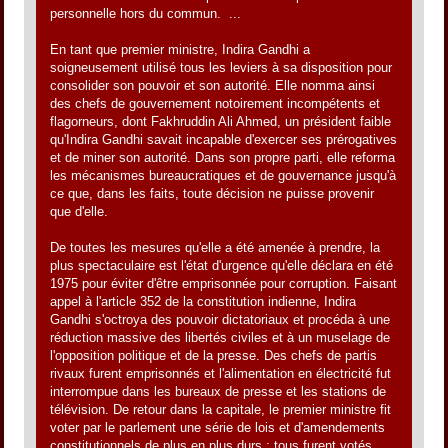
personnelle hors du commun. ...
En tant que premier ministre, Indira Gandhi a
soigneusement utilisé tous les leviers à sa disposition pour
consolider son pouvoir et son autorité. Elle nomma ainsi
des chefs de gouvernement notoirement incompétents et
flagorneurs, dont Fakhruddin Ali Ahmed, un président faible
qu'Indira Gandhi savait incapable d'exercer ses prérogatives
et de miner son autorité. Dans son propre parti, elle reforma
les mécanismes bureaucratiques et de gouvernance jusqu'à
ce que, dans les faits, toute décision ne puisse provenir
que d'elle.
De toutes les mesures qu'elle a été amenée à prendre, la
plus spectaculaire est l'état d'urgence qu'elle déclara en été
1975 pour éviter d'être emprisonnée pour corruption. Faisant
appel à l'article 352 de la constitution indienne, Indira
Gandhi s'octroya des pouvoir dictatoriaux et procéda à une
réduction massive des libertés civiles et à un muselage de
l'opposition politique et de la presse. Des chefs de partis
rivaux furent emprisonnés et l'alimentation en électricité fut
interrompue dans les bureaux de presse et les stations de
télévision. De retour dans la capitale, le premier ministre fit
voter par le parlement une série de lois et d'amendements
constitutionnels de plus en plus durs ; tous furent votés