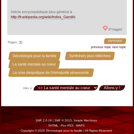
Article encyclopédique plus général à :
http://fr.wikipedia.org/wiki/Indira_Gandhi
IP logged
IMPRIMER
Pages: [
1
]
previous topic
next topic
»
»
Déontologie pour la famille
Synthèses plus réfléchies
»
La santé mentale au coeur
La crise despotique de l'immaturité sénescente.
Aller à:
SMF 2.0.19
|
SMF © 2013
,
Simple Machines
XHTML
Flux RSS
WAP2
Copyright © 2026 Déontologie pour la famille | All Rights Reserved