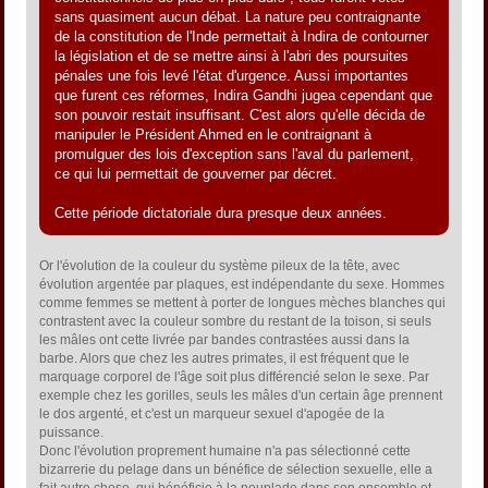
sans quasiment aucun débat. La nature peu contraignante
de la constitution de l'Inde permettait à Indira de contourner
la législation et de se mettre ainsi à l'abri des poursuites
pénales une fois levé l'état d'urgence. Aussi importantes
que furent ces réformes, Indira Gandhi jugea cependant que
son pouvoir restait insuffisant. C'est alors qu'elle décida de
manipuler le Président Ahmed en le contraignant à
promulguer des lois d'exception sans l'aval du parlement,
ce qui lui permettait de gouverner par décret.
Cette période dictatoriale dura presque deux années.
Or l'évolution de la couleur du système pileux de la tête, avec
évolution argentée par plaques, est indépendante du sexe. Hommes
comme femmes se mettent à porter de longues mèches blanches qui
contrastent avec la couleur sombre du restant de la toison, si seuls
les mâles ont cette livrée par bandes contrastées aussi dans la
barbe. Alors que chez les autres primates, il est fréquent que le
marquage corporel de l'âge soit plus différencié selon le sexe. Par
exemple chez les gorilles, seuls les mâles d'un certain âge prennent
le dos argenté, et c'est un marqueur sexuel d'apogée de la
puissance.
Donc l'évolution proprement humaine n'a pas sélectionné cette
bizarrerie du pelage dans un bénéfice de sélection sexuelle, elle a