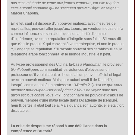
pas cette méthode de vente aux jeunes vendeurs, car elle requiert
cette autorité souriante qui ne s'acquiert qu'avec l'âge
", enseignait
Marcel Chapotin.
En effet, sauf s'il dispose d'un pouvoir mafieux, avec mesures de
représailles, pouvant aller jusqu'aux tueurs, un vendeur industriel n'a
comme influence sur son client, que son autorité d'homme
d'expérience, avec une réputation d'intégrité sans faille. S'il vous dit
que c'est le produit X qui convient à votre entreprise, et non le produit
Y, il engage sa réputation. S'il raconte souvent des carabistouilles, le
téléphone arabe fonctionnera, et le monde industriel est petit.
Au lycée professionnel des C.t.l.ns, là-bas à
Nagoumari
, le proviseur
Gonflebouffigues
commanditait les violences d'élèves sur un
professeur qu'il voulait abattre. Il cumulait un pouvoir officiel et légal
avec un pouvoir mafieux. Mais pour autant avait-il de l'autorité,
lorsqu'il commandait à un professeur : "
M'enfin ? Qu'est-ce que vous
attendez pour culpabiliser et déprimer ? Vous ne voyez donc pas
qu'on est tous contre vous ?
" ? Fonctionnaire de pouvoir et d'abus de
pouvoir, membre d'une mafia locale dans l'Académie de [censuré,
hein !], certes, il était tout cela. Mais quant à son autorité, elle était fort
discutable...
La crise de despotisme répond à une défaillance dans la
compétence et l'autorité.