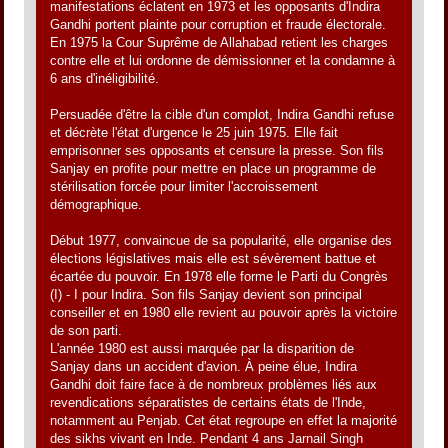
manifestations éclatent en 1973 et les opposants d'Indira
Gandhi portent plainte pour corruption et fraude électorale.
En 1975 la Cour Suprême de Allahabad retient les charges
contre elle et lui ordonne de démissionner et la condamne à
6 ans d'inéligibilité.
Persuadée d'être la cible d'un complot, Indira Gandhi refuse
et décrète l'état d'urgence le 25 juin 1975. Elle fait
emprisonner ses opposants et censure la presse. Son fils
Sanjay en profite pour mettre en place un programme de
stérilisation forcée pour limiter l'accroissement
démographique.
Début 1977, convaincue de sa popularité, elle organise des
élections législatives mais elle est sévèrement battue et
écartée du pouvoir. En 1978 elle forme le Parti du Congrès
(I) - I pour Indira. Son fils Sanjay devient son principal
conseiller et en 1980 elle revient au pouvoir après la victoire
de son parti.
L'année 1980 est aussi marquée par la disparition de
Sanjay dans un accident d'avion. À peine élue, Indira
Gandhi doit faire face à de nombreux problèmes liés aux
revendications séparatistes de certains états de l'Inde,
notamment au Penjab. Cet état regroupe en effet la majorité
des sikhs vivant en Inde. Pendant 4 ans Jarnail Singh