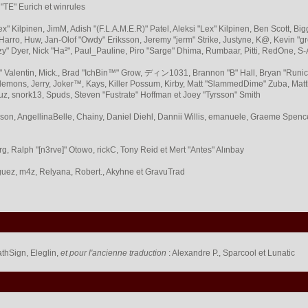
 "TE" Eurich et winrules
Lex" Kilpinen, JimM, Adish "(F.L.A.M.E.R)" Patel, Aleksi "Lex" Kilpinen, Ben Scott,
arro, Huw, Jan-Olof "Owdy" Eriksson, Jeremy "jerm" Strike, Justyne, K@, Kevin "grey
Fizzy" Dyer, Nick "Ha²", Paul_Pauline, Piro "Sarge" Dhima, Rumbaar, Pitti, RedOne,
Valentin, Mick., Brad "IchBin™" Grow, ディン1031, Brannon "B" Hall, Bryan "Runic"
lemons, Jerry, Joker™, Kays, Killer Possum, Kirby, Matt "SlammedDime" Zuba, Ma
ouz, snork13, Spuds, Steven "Fustrate" Hoffman et Joey "Tyrsson" Smith
erson, AngellinaBelle, Chainy, Daniel Diehl, Dannii Willis, emanuele, Graeme Spen
, Ralph "[n3rve]" Otowo, rickC, Tony Reid et Mert "Antes" Alınbay
uez, m4z, Relyana, Robert., Akyhne et GravuTrad
thSign, Eleglin,
et pour l'ancienne traduction
: Alexandre P., Sparcool et Lunatic