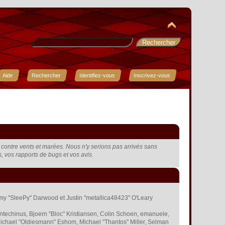
Aide
Rechercher
Identifiez-vous
Inscrivez-vous
t, contre vents et marées. Nous n'y serions pas arrivés sans
rs, vos rapports de bugs et vos avis.
remy "SleePy" Darwood et Justin "metallica48423" O'Leary
ntechinus, Bjoern "Bloc" Kristiansen, Colin Schoen, emanuele,
ichael "Oldiesmann" Eshom, Michael "Thantos" Miller, Selman