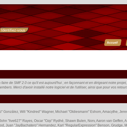
Accueil
faire de SMF 2.0 ce qu'il est aujourd'hui ; en façonnant et en dirigeant notre proje
embers. Merci d'avoir installé notre logiciel et de l'utiliser, ainsi que pour vos retou
 "Suki" González, Will "Kindred" Wagner, Michael "Oldiesmann" Eshom, Amacythe, Je
 John "live627" Rayes, Oscar "Ozp" Rydhé, Shawn Bulen, Norv, Aaron van Geffen, A
od, Juan "JayBachatero" Hernandez, Karl "RegularExpression" Benson, Grudge, M