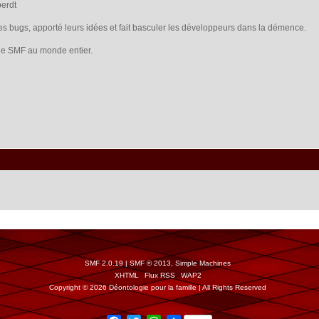
berdt
les bugs, apporté leurs idées et fait basculer les développeurs dans la démence.
s de SMF au monde entier.
SMF 2.0.19
|
SMF © 2013
,
Simple Machines
XHTML
Flux RSS
WAP2
Copyright © 2026 Déontologie pour la famille | All Rights Reserved