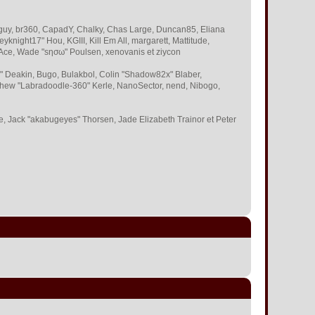
 Bigguy, br360, CapadY, Chalky, Chas Large, Duncan85, Eliana
knight17" Hou, KGIII, Kill Em All, margarett, Mattitude,
 S-Ace, Wade "sησω" Poulsen, xenovanis et ziycon
 Deakin, Bugo, Bulakbol, Colin "Shadow82x" Blaber,
tthew "Labradoodle-360" Kerle, NanoSector, nend, Nibogo,
ce, Jack "akabugeyes" Thorsen, Jade Elizabeth Trainor et Peter