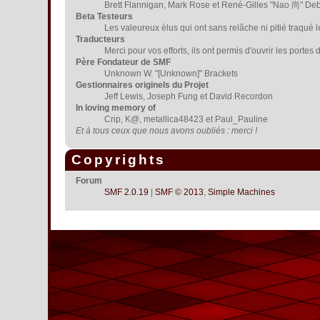
Brett Flannigan, Mark Rose et René-Gilles "Nao 尚" De
Beta Testeurs
Les valeureux élus qui ont sans relâche ni pitié traqué 
Traducteurs
Merci pour vos efforts, ils ont permis d'ouvrir les porte
Père Fondateur de SMF
Unknown W. "[Unknown]" Brackets
Gestionnaires originels du Projet
Jeff Lewis, Joseph Fung et David Recordon
In loving memory of
Crip, K@, metallica48423 et Paul_Pauline
Et à tous ceux que nous avons oubliés : merci !
Copyrights
Forum
SMF 2.0.19
|
SMF © 2013
,
Simple Machines