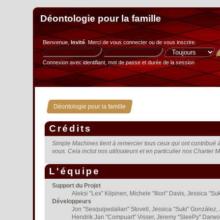
Déontologie pour la famille
Bienvenue,
Invité
. Merci de
vous connecter
ou de
vous inscrire
.
Connexion avec identifiant, mot de passe et durée de la session
Déontologie pour la famille
Crédits
Simple Machines tient à remercier tous ceux qui ont contribué à 
vous. Cela inclut nos utilisateurs et en particulier nos Charter M
L'équipe
Support du Projet
Aleksi "Lex" Kilpinen, Michele "Illori" Davis, Jessica
Développeurs
Jon "Sesquipedalian" Stovell, Jessica "Suki" González,
Hendrik Jan "Compuart" Visser, Jeremy "SleePy" Darwo