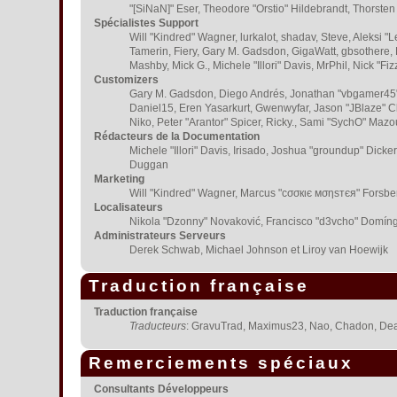
"[SiNaN]" Eser, Theodore "Orstio" Hildebrandt, Thorsten
Spécialistes Support
Will "Kindred" Wagner, lurkalot, shadav, Steve, Aleksi "
Tamerin, Fiery, Gary M. Gadsdon, GigaWatt, gbsothere, H
Mashby, Mick G., Michele "Illori" Davis, MrPhil, Nick "
Customizers
Gary M. Gadsdon, Diego Andrés, Jonathan "vbgamer45" 
Daniel15, Eren Yasarkurt, Gwenwyfar, Jason "JBlaze" C
Niko, Peter "Arantor" Spicer, Ricky., Sami "SychO" Maz
Rédacteurs de la Documentation
Michele "Illori" Davis, Irisado, Joshua "groundup" Dick
Duggan
Marketing
Will "Kindred" Wagner, Marcus "cσσкιє мσηѕтєя" Forsberg
Localisateurs
Nikola "Dzonny" Novaković, Francisco "d3vcho" Domíng
Administrateurs Serveurs
Derek Schwab, Michael Johnson et Liroy van Hoewijk
Traduction française
Traduction française
Traducteurs
: GravuTrad, Maximus23, Nao, Chadon, Dea
Remerciements spéciaux
Consultants Développeurs