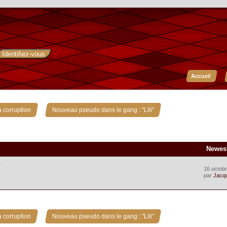
Accueil
»
 corruption
Nouveau pseudo dans le gang : "Lili"
Newes
.
16 octobr
par
Jacq
»
 corruption
Nouveau pseudo dans le gang : "Lili"