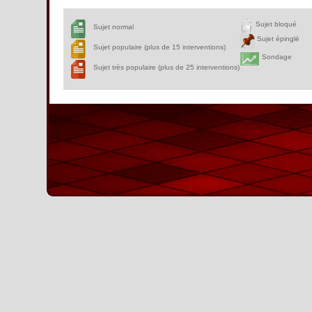
Sujet bloqué
Sujet normal
Sujet épinglé
Sujet populaire (plus de 15 interventions)
Sondage
Sujet très populaire (plus de 25 interventions)