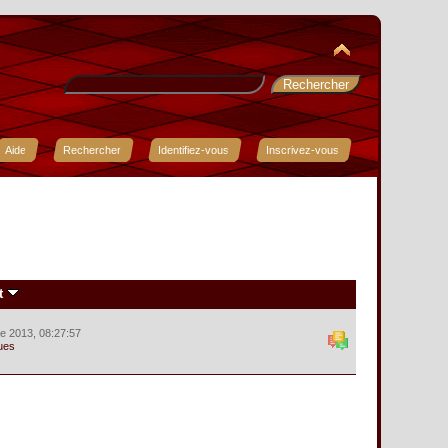
Aide
Rechercher
Identifiez-vous
Inscrivez-vous
t
e 2013, 08:27:57
ues