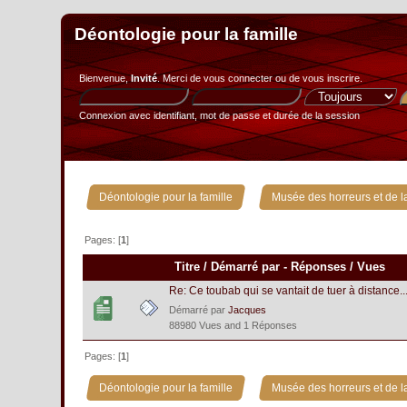
Déontologie pour la famille
Bienvenue,
Invité
. Merci de
vous connecter
ou de
vous inscrire
.
Connexion avec identifiant, mot de passe et durée de la session
»
Déontologie pour la famille
Musée des horreurs et de la
Pages: [
1
]
Titre
/
Démarré par
-
Réponses
/
Vues
Re: Ce toubab qui se vantait de tuer à distance..
Démarré par
Jacques
88980 Vues and 1 Réponses
Pages: [
1
]
»
Déontologie pour la famille
Musée des horreurs et de la