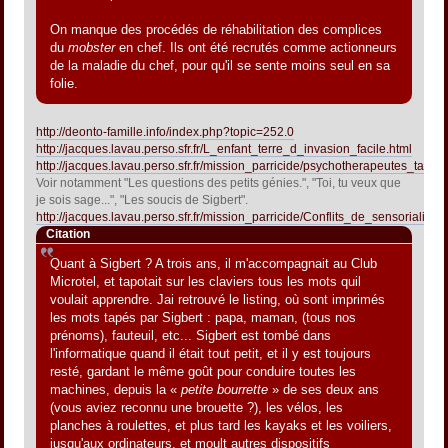
On manque des procédés de réhabilitation des complices
du
mobster
en chef. Ils ont été recrutés comme actionneurs
de la maladie du chef, pour qu'il se sente moins seul en sa
folie.
http://deonto-famille.info/index.php?topic=252.0
http://jacques.lavau.perso.sfr.fr/L_enfant_terre_d_invasion_facile.html
http://jacques.lavau.perso.sfr.fr/mission_parricide/psychotherapeutes_talen
Voir notamment "Les questions des petits génies.", "Toi, tu veux que
je sois sage...", "Les soucis de Sigbert".
http://jacques.lavau.perso.sfr.fr/mission_parricide/Conflits_de_sensorialites
Citation
Quant à Sigbert ? A trois ans, il m'accompagnait au Club
Microtel, et tapotait sur les claviers tous les mots quil
voulait apprendre. Jai retrouvé le listing, où sont imprimés
les mots tapés par Sigbert : papa, maman, (tous nos
prénoms), fauteuil, etc... Sigbert est tombé dans
l'informatique quand il était tout petit, et il y est toujours
resté, gardant le même goût pour conduire toutes les
machines, depuis la «
petite bourrette
» de ses deux ans
(vous aviez reconnu une brouette ?), les vélos, les
planches à roulettes, et plus tard les kayaks et les voiliers,
jusqu'aux ordinateurs, et moult autres dispositifs