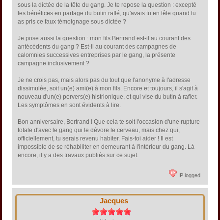
sous la dictée de la tête du gang. Je te repose la question : excepté
les bénéfices en partage du butin raflé, qu'avais tu en tête quand tu
as pris ce faux témoignage sous dictée ?
Je pose aussi la question : mon fils Bertrand est-il au courant des
antécédents du gang ? Est-il au courant des campagnes de
calomnies successives entreprises par le gang, la présente
campagne inclusivement ?
Je ne crois pas, mais alors pas du tout que l'anonyme à l'adresse
dissimulée, soit un(e) ami(e) à mon fils. Encore et toujours, il s'agit à
nouveau d'un(e) pervers(e) histrionique, et qui vise du butin à rafler.
Les symptômes en sont évidents à lire.
Bon anniversaire, Bertrand ! Que cela te soit l'occasion d'une rupture
totale d'avec le gang qui te dévore le cerveau, mais chez qui,
officiellement, tu serais revenu habiter. Fais-toi aider ! Il est
impossible de se réhabiliter en demeurant à l'intérieur du gang. Là
encore, il y a des travaux publiés sur ce sujet.
IP logged
Jacques