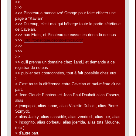
>>
>>>
>>> Pinoteau a manoeuvré Orange pour faire effacer une
page à "Kavlan".
>>> Du coup, c'est moi qui héberge toute la partie zététique
de Cavelan,
>>> aux Etats, et Pinoteau se casse les dents là dessus :
>>>
http://zetetique.deonto-ethics.org/
>>>
>>>
>>
>> qu'il prenne un domaine chez 1and1 et demande à ce
registrar de ne pas
>> publier ses coordonnées, tout à fait possible chez eux
>
> C'est toute la différence entre Cavelan et moi-même d'une
part,
> Jean-Claude Pinoteau et Jean-Paul Douhait alias Cascus,
alias
> jeanpapol, alias Isaac, alias Violette Dubois, alias Pierre
Szmydt,
> alias Jacky, alias cassidile, alias vendredi, alias Ixe, alias
> incognito, alias corbeau, alias jderrida, alias tsts Mouche,
(etc.)
> d'autre part.