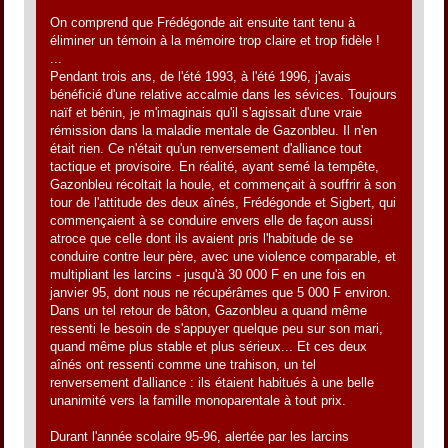
On comprend que Frédégonde ait ensuite tant tenu à
éliminer un témoin à la mémoire trop claire et trop fidèle !
...
Pendant trois ans, de l'été 1993, à l'été 1996, j'avais
bénéficié d'une relative accalmie dans les sévices. Toujours
naïf et bénin, je m'imaginais qu'il s'agissait d'une vraie
rémission dans la maladie mentale de Gazonbleu. Il n'en
était rien. Ce n'était qu'un renversement d'alliance tout
tactique et provisoire. En réalité, ayant semé la tempête,
Gazonbleu récoltait la houle, et commençait à souffrir à son
tour de l'attitude des deux aînés, Frédégonde et Sigbert, qui
commençaient à se conduire envers elle de façon aussi
atroce que celle dont ils avaient pris l'habitude de se
conduire contre leur père, avec une violence comparable, et
multipliant les larcins - jusqu'à 30 000 F en une fois en
janvier 95, dont nous ne récupérâmes que 5 000 F environ.
Dans un tel retour de bâton, Gazonbleu a quand même
ressenti le besoin de s'appuyer quelque peu sur son mari,
quand même plus stable et plus sérieux... Et ces deux
aînés ont ressenti comme une trahison, un tel
renversement d'alliance : ils étaient habitués à une belle
unanimité vers la famille monoparentale à tout prix.
Durant l'année scolaire 95-96, alertée par les larcins