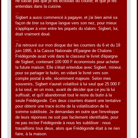
ne savait pas que je les écoutais du couloir, et que je les
entendais dans la cuisine.
...
Sigbert a aussi commencé à pagayer, et j'ai bien aimé sa
façon de tirer sa longue langue vers son nez, pour mieux
s'appliquer à virer entre les piquets du slalom. Sigbert, lui,
était vraiment doué.
...
J'ai retrouvé sur mon disque dur les courriers du 6 et du 19
juin 1995, à la Caisse Nationale d'Epargne de Chalons :
Frédégonde avait volé dans le classeur le livret d'épargne
de Sigbert, contenant 100 000 F économisés pour acheter
la future maison. Elle s'était entendue avec Sigbert, mineur,
pour se partager le butin, en vidant le livret vers son
compte postal à elle, récemment majeure. Selon mes
souvenirs, Sigbert n'aurait volatilisé à lui seul que 25 000 F
à lui seul, en un mois, avant de décider que ce jeu là lui
suffisait, et qu'il abandonnait tout le reste du butin à la
seule Frédégonde. Ces deux courriers étaient une tentative
pour obtenir une trace écrite de la volatilisation de la
somme subtilisée. Je demandais en outre que l'enveloppe
de leurs réponses ne soit pas facilement identifiable, pour
ne pas inciter Frédégonde à nous les subtiliser : nous
travaillions tous deux, alors que Frédégonde était à ne rien
faire, à la maison.