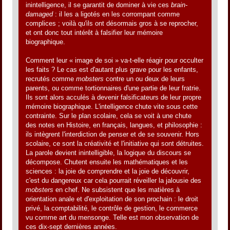
inintelligence, il se garantit de dominer à vie ces
brain-
damaged
: il les a ligotés en les corrompant comme
complices ; voilà qu'ils ont désormais gros à se reprocher,
et ont donc tout intérêt à falsifier leur mémoire
biographique.
Comment leur « image de soi » va-t-elle réagir pour occulter
les faits ? Le cas est d'autant plus grave pour les enfants,
recrutés comme
mobsters
contre un ou deux de leurs
parents, ou comme tortionnaires d'une partie de leur fratrie.
Ils sont alors acculés à devenir falsificateurs de leur propre
mémoire biographique. L'intelligence chute vite sous cette
contrainte. Sur le plan scolaire, cela se voit à une chute
des notes en Histoire, en français, langues, et philosophie :
ils intègrent l'interdiction de penser et de se souvenir. Hors
scolaire, ce sont la créativité et l'initiative qui sont détruites.
La parole devient inintelligible, la logique du discours se
décompose. Chutent ensuite les mathématiques et les
sciences : la joie de comprendre et la joie de découvrir,
c'est du dangereux car cela pourrait réveiller la jalousie des
mobsters
en chef. Ne subsistent que les matières à
orientation anale et d'exploitation de son prochain : le droit
privé, la comptabilité, le contrôle de gestion, le commerce
vu comme art du mensonge. Telle est mon observation de
ces dix-sept dernières années.