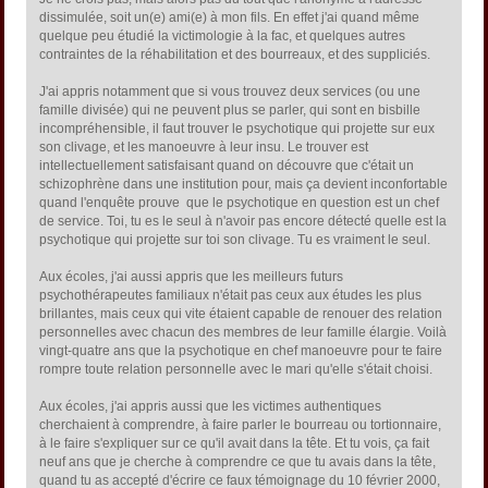
dissimulée, soit un(e) ami(e) à mon fils. En effet j'ai quand même
quelque peu étudié la victimologie à la fac, et quelques autres
contraintes de la réhabilitation et des bourreaux, et des suppliciés.
J'ai appris notamment que si vous trouvez deux services (ou une
famille divisée) qui ne peuvent plus se parler, qui sont en bisbille
incompréhensible, il faut trouver le psychotique qui projette sur eux
son clivage, et les manoeuvre à leur insu. Le trouver est
intellectuellement satisfaisant quand on découvre que c'était un
schizophrène dans une institution pour, mais ça devient inconfortable
quand l'enquête prouve que le psychotique en question est un chef
de service. Toi, tu es le seul à n'avoir pas encore détecté quelle est la
psychotique qui projette sur toi son clivage. Tu es vraiment le seul.
Aux écoles, j'ai aussi appris que les meilleurs futurs
psychothérapeutes familiaux n'était pas ceux aux études les plus
brillantes, mais ceux qui vite étaient capable de renouer des relation
personnelles avec chacun des membres de leur famille élargie. Voilà
vingt-quatre ans que la psychotique en chef manoeuvre pour te faire
rompre toute relation personnelle avec le mari qu'elle s'était choisi.
Aux écoles, j'ai appris aussi que les victimes authentiques
cherchaient à comprendre, à faire parler le bourreau ou tortionnaire,
à le faire s'expliquer sur ce qu'il avait dans la tête. Et tu vois, ça fait
neuf ans que je cherche à comprendre ce que tu avais dans la tête,
quand tu as accepté d'écrire ce faux témoignage du 10 février 2000,