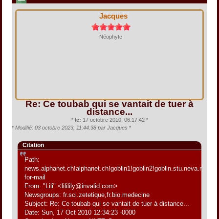
Jacques
Néophyte
Re: Ce toubab qui se vantait de tuer à
distance...
*
le:
17 octobre 2010, 06:17:42 *
*
Modifié: 03 octobre 2023, 11:44:38 par Jacques
*
Citation
Path:
news.alphanet.ch!alphanet.ch!goblin1!goblin2!goblin.stu.neva.ru!aioe
for-mail
From: "Lili" <lililily@invalid.com>
Newsgroups: fr.sci.zetetique,fr.bio.medecine
Subject: Re: Ce toubab qui se vantait de tuer à distance...
Date: Sun, 17 Oct 2010 12:34:23 -0000