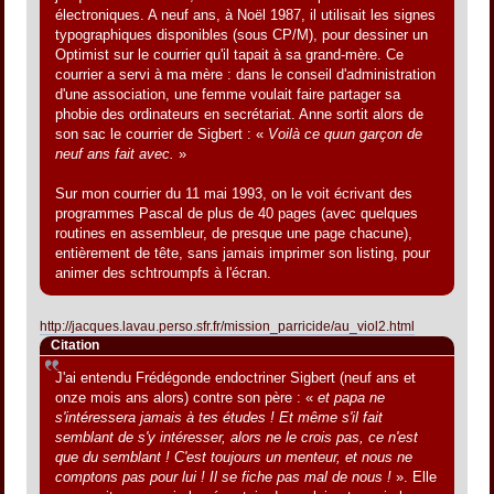
électroniques. A neuf ans, à Noël 1987, il utilisait les signes
typographiques disponibles (sous CP/M), pour dessiner un
Optimist sur le courrier qu'il tapait à sa grand-mère. Ce
courrier a servi à ma mère : dans le conseil d'administration
d'une association, une femme voulait faire partager sa
phobie des ordinateurs en secrétariat. Anne sortit alors de
son sac le courrier de Sigbert : «
Voilà ce quun garçon de
neuf ans fait avec.
»
Sur mon courrier du 11 mai 1993, on le voit écrivant des
programmes Pascal de plus de 40 pages (avec quelques
routines en assembleur, de presque une page chacune),
entièrement de tête, sans jamais imprimer son listing, pour
animer des schtroumpfs à l'écran.
http://jacques.lavau.perso.sfr.fr/mission_parricide/au_viol2.html
Citation
J'ai entendu Frédégonde endoctriner Sigbert (neuf ans et
onze mois ans alors) contre son père : «
et papa ne
s'intéressera jamais à tes études ! Et même s'il fait
semblant de s'y intéresser, alors ne le crois pas, ce n'est
que du semblant ! C'est toujours un menteur, et nous ne
comptons pas pour lui ! Il se fiche pas mal de nous !
». Elle