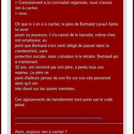
> Contrairement à la criminalité organisée, nous n'avons
rien à cacher,
> nous.
Oh que si il en a à cacher, le père de Bertrand Lavau! Après
lui avoir
pourri sa jeunesse, il n'a cessé de le harceler, même chez
son employeur, au
point que Bertrand s'est senti obligé de passer dans la
clandestinité, sans
protection sociale, sans cotisation à la retraite. Bertrand qui
a maintenant
32 ans, est terrorisé par son père, a perdu tous ses
repères. Le père ne
parle d'ailleurs jamais de son fils sur son site personnel
alors qu'il est
très disert sur les autres membres.
Ces agissements de harcèlement sont punis par le code
pénal :
http://www.legifrance.gouv.fr/affichCodeArticle.do?
cidTexte=LEGITEXT000006070719&idArticle=LEGIARTI000006417
Alors, toujours rien à cacher ?