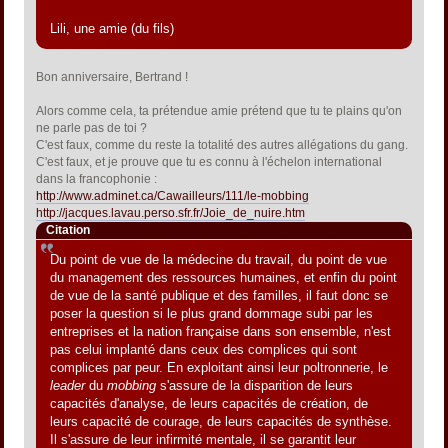
Lili, une amie (du fils)
Bon anniversaire, Bertrand !
Alors comme cela, ta prétendue amie prétend que tu te plains qu'on
ne parle pas de toi ?
C'est faux, comme du reste la totalité des autres allégations du gang.
C'est faux, et je prouve que tu es connu à l'échelon international
dans la francophonie :
http://www.adminet.ca/Cawailleurs/111/le-mobbing
http://jacques.lavau.perso.sfr.fr/Joie_de_nuire.htm
Citation
Du point de vue de la médecine du travail, du point de vue
du management des ressources humaines, et enfin du point
de vue de la santé publique et des familles, il faut donc se
poser la question si le plus grand dommage subi par les
entreprises et la nation française dans son ensemble, n'est
pas celui implanté dans ceux des complices qui sont
complices par peur. En exploitant ainsi leur poltronnerie, le
leader
du
mobbing
s'assure de la disparition de leurs
capacités d'analyse, de leurs capacités de création, de
leurs capacité de courage, de leurs capacités de synthèse.
Il s'assure de leur infirmité mentale, il se garantit leur