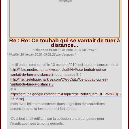
Néophyte
Re : Re: Ce toubab qui se vantait de tuer à
distance...
*
Réponse #1 le:
16 octobre 2013, 08:27:57 *
*
Modifié: 18 janvier 2018, 09:52:22 par Jacques
*
Le fil entier, commencé le 13 octobre 2010, est toujours consultable à
http://fr.bio.medecine.narkive.com/iodhHr4V/ce-toubab-qui-se-
vantait-de-tuer-a-distance.3
(pour la page 3, )
http://fr.sci.zetetique.narkive.com/OWgCiqLV/ce-toubab-qui-se-
vantait-de-tuer-a-distance.3
et à
https://groups.google.com/forum/#!topic/fr.sci.zetetique/plUHlPMt4ZU[1-
25-false]
mais avec tellement d'erreurs dans la gestion des caractères
accentués que la lecture en est fort pénible.
C'est tout à fait édifiant, sur la collusion entre gangsters pour
l'éradication des témoins gênants.