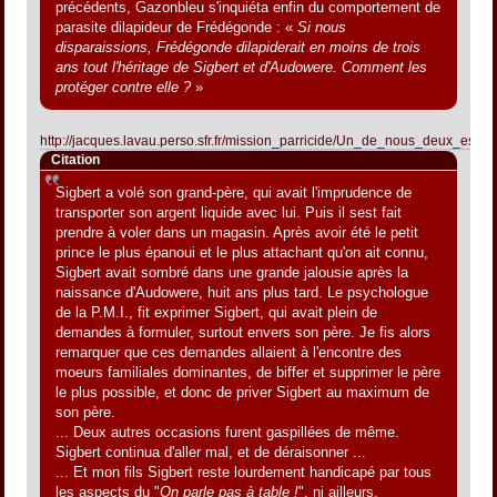
précédents, Gazonbleu s'inquiéta enfin du comportement de
parasite dilapideur de Frédégonde : «
Si nous
disparaissions, Frédégonde dilapiderait en moins de trois
ans tout l'héritage de Sigbert et d'Audowere. Comment les
protéger contre elle ?
»
http://jacques.lavau.perso.sfr.fr/mission_parricide/Un_de_nous_deux_est_f
Citation
Sigbert a volé son grand-père, qui avait l'imprudence de
transporter son argent liquide avec lui. Puis il sest fait
prendre à voler dans un magasin. Après avoir été le petit
prince le plus épanoui et le plus attachant qu'on ait connu,
Sigbert avait sombré dans une grande jalousie après la
naissance d'Audowere, huit ans plus tard. Le psychologue
de la P.M.I., fit exprimer Sigbert, qui avait plein de
demandes à formuler, surtout envers son père. Je fis alors
remarquer que ces demandes allaient à l'encontre des
moeurs familiales dominantes, de biffer et supprimer le père
le plus possible, et donc de priver Sigbert au maximum de
son père.
... Deux autres occasions furent gaspillées de même.
Sigbert continua d'aller mal, et de déraisonner ...
... Et mon fils Sigbert reste lourdement handicapé par tous
les aspects du "
On parle pas à table !
", ni ailleurs.