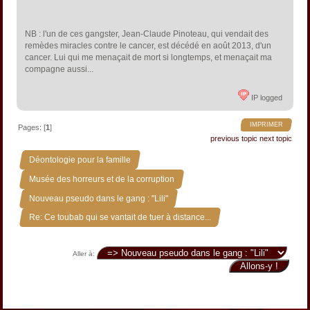
NB : l'un de ces gangster, Jean-Claude Pinoteau, qui vendait des
remèdes miracles contre le cancer, est décédé en août 2013, d'un
cancer. Lui qui me menaçait de mort si longtemps, et menaçait ma
compagne aussi...
IP logged
IMPRIMER
Pages: [
1
]
previous topic
next topic
»
Déontologie pour la famille
»
Musée des horreurs et de la corruption
»
Nouveau pseudo dans le gang : "Lili"
Re: Ce toubab qui se vantait de tuer à distance...
Aller à: