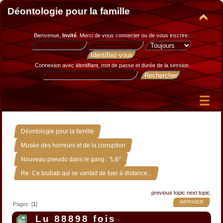
Déontologie pour la famille
Bienvenue,
Invité
. Merci de
vous connecter
ou de
vous inscrire
.
Connexion avec identifiant, mot de passe et durée de la session
»
Déontologie pour la famille
»
Musée des horreurs et de la corruption
»
Nouveau pseudo dans le gang : "Lili"
Re: Ce toubab qui se vantait de tuer à distance...
previous topic
next topic
IMPRIMER
Pages: [
1
]
Lu 88898 fois