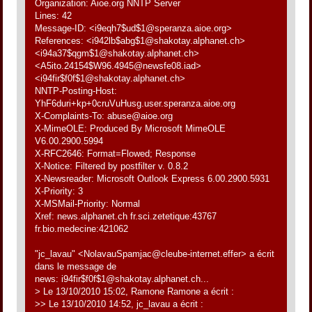
Organization: Aioe.org NNTP Server
Lines: 42
Message-ID: <i9eqh7$ud$1@speranza.aioe.org>
References: <i942lb$abg$1@shakotay.alphanet.ch>
<i94a37$qgm$1@shakotay.alphanet.ch>
<A5ito.24154$W96.4945@newsfe08.iad>
<i94fir$f0f$1@shakotay.alphanet.ch>
NNTP-Posting-Host:
YhF6duri+kp+0cruVuHusg.user.speranza.aioe.org
X-Complaints-To: abuse@aioe.org
X-MimeOLE: Produced By Microsoft MimeOLE
V6.00.2900.5994
X-RFC2646: Format=Flowed; Response
X-Notice: Filtered by postfilter v. 0.8.2
X-Newsreader: Microsoft Outlook Express 6.00.2900.5931
X-Priority: 3
X-MSMail-Priority: Normal
Xref: news.alphanet.ch fr.sci.zetetique:43767
fr.bio.medecine:421062
"jc_lavau" <NolavauSpamjac@cleube-internet.effer> a écrit
dans le message de
news: i94fir$f0f$1@shakotay.alphanet.ch...
> Le 13/10/2010 15:02, Ramone Ramone a écrit :
>> Le 13/10/2010 14:52, jc_lavau a écrit :