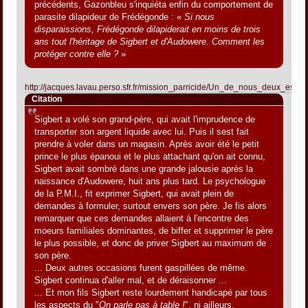
précédents, Gazonbleu s'inquiéta enfin du comportement de
parasite dilapideur de Frédégonde : «
Si nous
disparaissions, Frédégonde dilapiderait en moins de trois
ans tout l'héritage de Sigbert et d'Audowere. Comment les
protéger contre elle ?
»
http://jacques.lavau.perso.sfr.fr/mission_parricide/Un_de_nous_deux_est_f
Citation
Sigbert a volé son grand-père, qui avait l'imprudence de
transporter son argent liquide avec lui. Puis il sest fait
prendre à voler dans un magasin. Après avoir été le petit
prince le plus épanoui et le plus attachant qu'on ait connu,
Sigbert avait sombré dans une grande jalousie après la
naissance d'Audowere, huit ans plus tard. Le psychologue
de la P.M.I., fit exprimer Sigbert, qui avait plein de
demandes à formuler, surtout envers son père. Je fis alors
remarquer que ces demandes allaient à l'encontre des
moeurs familiales dominantes, de biffer et supprimer le père
le plus possible, et donc de priver Sigbert au maximum de
son père.
... Deux autres occasions furent gaspillées de même.
Sigbert continua d'aller mal, et de déraisonner ...
... Et mon fils Sigbert reste lourdement handicapé par tous
les aspects du "
On parle pas à table !
", ni ailleurs.