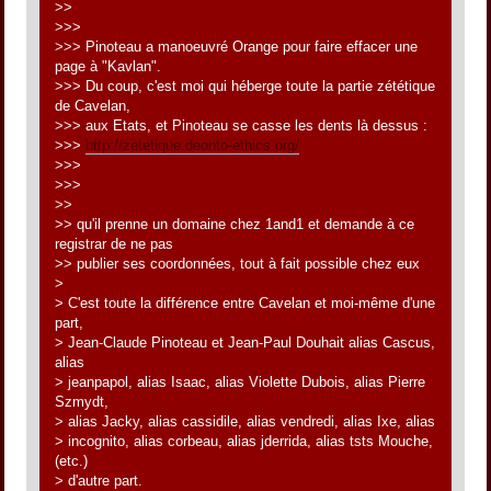
>>
>>>
>>> Pinoteau a manoeuvré Orange pour faire effacer une
page à "Kavlan".
>>> Du coup, c'est moi qui héberge toute la partie zététique
de Cavelan,
>>> aux Etats, et Pinoteau se casse les dents là dessus :
>>>
http://zetetique.deonto-ethics.org/
>>>
>>>
>>
>> qu'il prenne un domaine chez 1and1 et demande à ce
registrar de ne pas
>> publier ses coordonnées, tout à fait possible chez eux
>
> C'est toute la différence entre Cavelan et moi-même d'une
part,
> Jean-Claude Pinoteau et Jean-Paul Douhait alias Cascus,
alias
> jeanpapol, alias Isaac, alias Violette Dubois, alias Pierre
Szmydt,
> alias Jacky, alias cassidile, alias vendredi, alias Ixe, alias
> incognito, alias corbeau, alias jderrida, alias tsts Mouche,
(etc.)
> d'autre part.