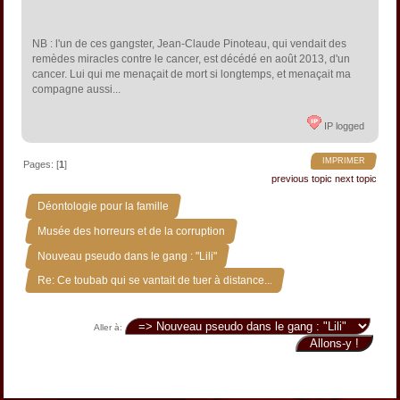
NB : l'un de ces gangster, Jean-Claude Pinoteau, qui vendait des
remèdes miracles contre le cancer, est décédé en août 2013, d'un
cancer. Lui qui me menaçait de mort si longtemps, et menaçait ma
compagne aussi...
IP logged
IMPRIMER
Pages: [
1
]
previous topic
next topic
»
Déontologie pour la famille
»
Musée des horreurs et de la corruption
»
Nouveau pseudo dans le gang : "Lili"
Re: Ce toubab qui se vantait de tuer à distance...
Aller à: