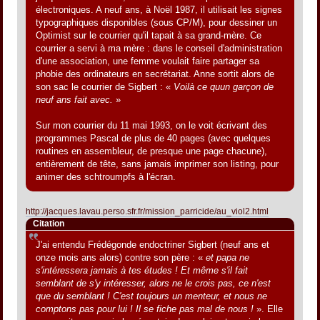
électroniques. A neuf ans, à Noël 1987, il utilisait les signes
typographiques disponibles (sous CP/M), pour dessiner un
Optimist sur le courrier qu'il tapait à sa grand-mère. Ce
courrier a servi à ma mère : dans le conseil d'administration
d'une association, une femme voulait faire partager sa
phobie des ordinateurs en secrétariat. Anne sortit alors de
son sac le courrier de Sigbert : «
Voilà ce quun garçon de
neuf ans fait avec.
»
Sur mon courrier du 11 mai 1993, on le voit écrivant des
programmes Pascal de plus de 40 pages (avec quelques
routines en assembleur, de presque une page chacune),
entièrement de tête, sans jamais imprimer son listing, pour
animer des schtroumpfs à l'écran.
http://jacques.lavau.perso.sfr.fr/mission_parricide/au_viol2.html
Citation
J'ai entendu Frédégonde endoctriner Sigbert (neuf ans et
onze mois ans alors) contre son père : «
et papa ne
s'intéressera jamais à tes études ! Et même s'il fait
semblant de s'y intéresser, alors ne le crois pas, ce n'est
que du semblant ! C'est toujours un menteur, et nous ne
comptons pas pour lui ! Il se fiche pas mal de nous !
». Elle