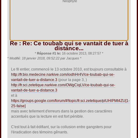
Néophyte
Re : Re: Ce toubab qui se vantait de tuer à
distance...
*
Réponse #1 le:
16 octobre 2013, 08:27:57 *
*
Modifié: 18 janvier 2018, 09:52:22 par Jacques
*
Le fil entier, commencé le 13 octobre 2010, est toujours consultable à
http://fr.bio.medecine.narkive.com/iodhHr4V/ce-toubab-qui-se-
vantait-de-tuer-a-distance.3
(pour la page 3, )
http://fr.sci.zetetique.narkive.com/OWgCiqLV/ce-toubab-qui-se-
vantait-de-tuer-a-distance.3
et à
https://groups.google.com/forum/#!topic/fr.sci.zetetique/plUHlPMt4ZU[1-
25-false]
mais avec tellement d'erreurs dans la gestion des caractères
accentués que la lecture en est fort pénible.
C'est tout à fait édifiant, sur la collusion entre gangsters pour
l'éradication des témoins gênants.