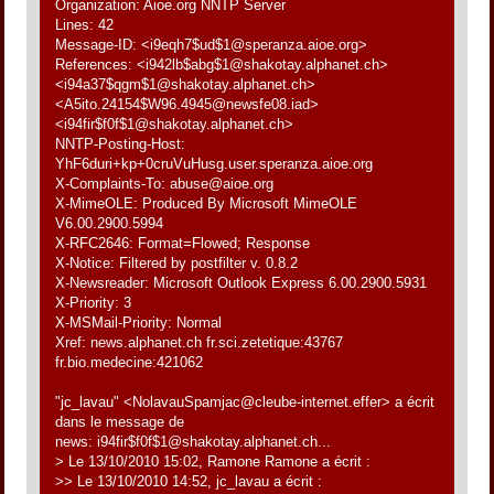
Organization: Aioe.org NNTP Server
Lines: 42
Message-ID: <i9eqh7$ud$1@speranza.aioe.org>
References: <i942lb$abg$1@shakotay.alphanet.ch>
<i94a37$qgm$1@shakotay.alphanet.ch>
<A5ito.24154$W96.4945@newsfe08.iad>
<i94fir$f0f$1@shakotay.alphanet.ch>
NNTP-Posting-Host:
YhF6duri+kp+0cruVuHusg.user.speranza.aioe.org
X-Complaints-To: abuse@aioe.org
X-MimeOLE: Produced By Microsoft MimeOLE
V6.00.2900.5994
X-RFC2646: Format=Flowed; Response
X-Notice: Filtered by postfilter v. 0.8.2
X-Newsreader: Microsoft Outlook Express 6.00.2900.5931
X-Priority: 3
X-MSMail-Priority: Normal
Xref: news.alphanet.ch fr.sci.zetetique:43767
fr.bio.medecine:421062
"jc_lavau" <NolavauSpamjac@cleube-internet.effer> a écrit
dans le message de
news: i94fir$f0f$1@shakotay.alphanet.ch...
> Le 13/10/2010 15:02, Ramone Ramone a écrit :
>> Le 13/10/2010 14:52, jc_lavau a écrit :