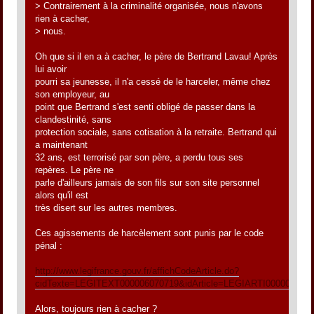
> Contrairement à la criminalité organisée, nous n'avons
rien à cacher,
> nous.
Oh que si il en a à cacher, le père de Bertrand Lavau! Après
lui avoir
pourri sa jeunesse, il n'a cessé de le harceler, même chez
son employeur, au
point que Bertrand s'est senti obligé de passer dans la
clandestinité, sans
protection sociale, sans cotisation à la retraite. Bertrand qui
a maintenant
32 ans, est terrorisé par son père, a perdu tous ses
repères. Le père ne
parle d'ailleurs jamais de son fils sur son site personnel
alors qu'il est
très disert sur les autres membres.
Ces agissements de harcèlement sont punis par le code
pénal :
http://www.legifrance.gouv.fr/affichCodeArticle.do?
cidTexte=LEGITEXT000006070719&idArticle=LEGIARTI000006417
Alors, toujours rien à cacher ?