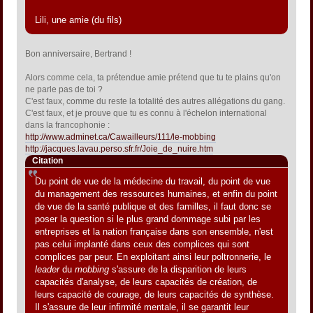
Lili, une amie (du fils)
Bon anniversaire, Bertrand !
Alors comme cela, ta prétendue amie prétend que tu te plains qu'on
ne parle pas de toi ?
C'est faux, comme du reste la totalité des autres allégations du gang.
C'est faux, et je prouve que tu es connu à l'échelon international
dans la francophonie :
http://www.adminet.ca/Cawailleurs/111/le-mobbing
http://jacques.lavau.perso.sfr.fr/Joie_de_nuire.htm
Citation
Du point de vue de la médecine du travail, du point de vue
du management des ressources humaines, et enfin du point
de vue de la santé publique et des familles, il faut donc se
poser la question si le plus grand dommage subi par les
entreprises et la nation française dans son ensemble, n'est
pas celui implanté dans ceux des complices qui sont
complices par peur. En exploitant ainsi leur poltronnerie, le
leader
du
mobbing
s'assure de la disparition de leurs
capacités d'analyse, de leurs capacités de création, de
leurs capacité de courage, de leurs capacités de synthèse.
Il s'assure de leur infirmité mentale, il se garantit leur