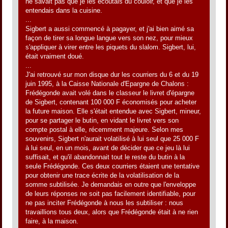
ne savait pas que je les écoutais du couloir, et que je les
entendais dans la cuisine.
...
Sigbert a aussi commencé à pagayer, et j'ai bien aimé sa
façon de tirer sa longue langue vers son nez, pour mieux
s'appliquer à virer entre les piquets du slalom. Sigbert, lui,
était vraiment doué.
...
J'ai retrouvé sur mon disque dur les courriers du 6 et du 19
juin 1995, à la Caisse Nationale d'Epargne de Chalons :
Frédégonde avait volé dans le classeur le livret d'épargne
de Sigbert, contenant 100 000 F économisés pour acheter
la future maison. Elle s'était entendue avec Sigbert, mineur,
pour se partager le butin, en vidant le livret vers son
compte postal à elle, récemment majeure. Selon mes
souvenirs, Sigbert n'aurait volatilisé à lui seul que 25 000 F
à lui seul, en un mois, avant de décider que ce jeu là lui
suffisait, et qu'il abandonnait tout le reste du butin à la
seule Frédégonde. Ces deux courriers étaient une tentative
pour obtenir une trace écrite de la volatilisation de la
somme subtilisée. Je demandais en outre que l'enveloppe
de leurs réponses ne soit pas facilement identifiable, pour
ne pas inciter Frédégonde à nous les subtiliser : nous
travaillions tous deux, alors que Frédégonde était à ne rien
faire, à la maison.