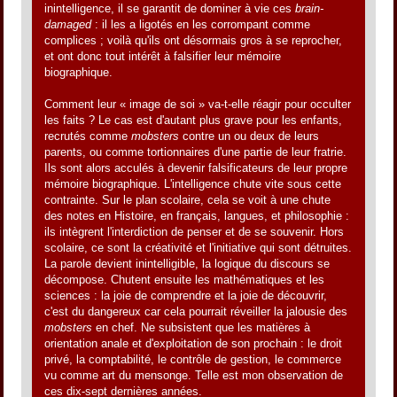
inintelligence, il se garantit de dominer à vie ces
brain-
damaged
: il les a ligotés en les corrompant comme
complices ; voilà qu'ils ont désormais gros à se reprocher,
et ont donc tout intérêt à falsifier leur mémoire
biographique.
Comment leur « image de soi » va-t-elle réagir pour occulter
les faits ? Le cas est d'autant plus grave pour les enfants,
recrutés comme
mobsters
contre un ou deux de leurs
parents, ou comme tortionnaires d'une partie de leur fratrie.
Ils sont alors acculés à devenir falsificateurs de leur propre
mémoire biographique. L'intelligence chute vite sous cette
contrainte. Sur le plan scolaire, cela se voit à une chute
des notes en Histoire, en français, langues, et philosophie :
ils intègrent l'interdiction de penser et de se souvenir. Hors
scolaire, ce sont la créativité et l'initiative qui sont détruites.
La parole devient inintelligible, la logique du discours se
décompose. Chutent ensuite les mathématiques et les
sciences : la joie de comprendre et la joie de découvrir,
c'est du dangereux car cela pourrait réveiller la jalousie des
mobsters
en chef. Ne subsistent que les matières à
orientation anale et d'exploitation de son prochain : le droit
privé, la comptabilité, le contrôle de gestion, le commerce
vu comme art du mensonge. Telle est mon observation de
ces dix-sept dernières années.