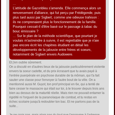
...
L'attitude de Gazonbleu s'amenda. Elle commença alors un
renversement d'alliance, qui fut perçu par Frédégonde, puis
plus tard aussi par Sigbert, comme une odieuse trahison :
ils ne comprenaient plus le fonctionnement de la famille.
Pourquoi cessait-il d'être basé sur le passage à tabac du
bouc émissaire ?
... Sur le plan de la méthode scientifique, que pourtant je
voulais m'astreindre à suivre, il est regrettable que je n'aie
pas encore écrit les chapitres étudiant en détail les
développements de la jalousie entre frères et soeurs,
notamment de Sigbert envers Audowere.
Et j'en oublie sûrement.
On a discuté en d'autres lieux de ta jalousie particulièrement violente
envers ta soeur cadette, et du prix écrasant que tu avais payé à
l'entrée puerpérale en psychose durable de ta môman, qui t'a fait
sauter une classe pour t'envoyer à l'autre bout de la ville. On a
mentionné aussi M. Guyot, ton prof principal en 6e, qui a tenté de
faire cesser le massacre qui était sur toi, à te trouver depuis trois ans
bien au dessus de ta maturité réelle. Mais rien ne pouvait entamer la
rigidité ni l'orgueil de la paranoïaque de combat, et tu restas en
échec scolaire jusqu'à redoubler ton bac. Et ne parlons pas de la
suite...
Je ne crois pas, mais alors pas du tout que l'anonyme à l'adresse