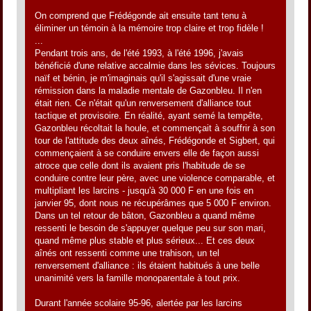
On comprend que Frédégonde ait ensuite tant tenu à
éliminer un témoin à la mémoire trop claire et trop fidèle !
...
Pendant trois ans, de l'été 1993, à l'été 1996, j'avais
bénéficié d'une relative accalmie dans les sévices. Toujours
naïf et bénin, je m'imaginais qu'il s'agissait d'une vraie
rémission dans la maladie mentale de Gazonbleu. Il n'en
était rien. Ce n'était qu'un renversement d'alliance tout
tactique et provisoire. En réalité, ayant semé la tempête,
Gazonbleu récoltait la houle, et commençait à souffrir à son
tour de l'attitude des deux aînés, Frédégonde et Sigbert, qui
commençaient à se conduire envers elle de façon aussi
atroce que celle dont ils avaient pris l'habitude de se
conduire contre leur père, avec une violence comparable, et
multipliant les larcins - jusqu'à 30 000 F en une fois en
janvier 95, dont nous ne récupérâmes que 5 000 F environ.
Dans un tel retour de bâton, Gazonbleu a quand même
ressenti le besoin de s'appuyer quelque peu sur son mari,
quand même plus stable et plus sérieux... Et ces deux
aînés ont ressenti comme une trahison, un tel
renversement d'alliance : ils étaient habitués à une belle
unanimité vers la famille monoparentale à tout prix.
Durant l'année scolaire 95-96, alertée par les larcins