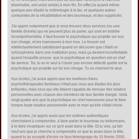
dissimulée, soit un(e) ami(e) à mon fils. En effet j'ai quand même
quelque peu étudié la victimologie à la fac, et quelques autres
contraintes de la réhabilitation et des bourreaux, et des suppliciés.
J'ai appris notamment que si vous trouvez deux services (ou une
famille divisée) qui ne peuvent plus se parler, qui sont en bisbille
incompréhensible, il faut trouver le psychotique qui projette sur eux
son clivage, et les manoeuvre à leur insu. Le trouver est
intellectuellement satisfaisant quand on découvre que c'était un
schizophrène dans une institution pour, mais ça devient inconfortable
quand l'enquête prouve que le psychotique en question est un chef
de service. Toi, tu es le seul à n'avoir pas encore détecté quelle est la
psychotique qui projette sur toi son clivage. Tu es vraiment le seul.
Aux écoles, j'ai aussi appris que les meilleurs futurs
psychothérapeutes familiaux n'était pas ceux aux études les plus
brillantes, mais ceux qui vite étaient capable de renouer des relation
personnelles avec chacun des membres de leur famille élargie. Voilà
vingt-quatre ans que la psychotique en chef manoeuvre pour te faire
rompre toute relation personnelle avec le mari qu'elle s'était choisi.
Aux écoles, j'ai appris aussi que les victimes authentiques
cherchaient à comprendre, à faire parler le bourreau ou tortionnaire,
à le faire s'expliquer sur ce qu'il avait dans la tête. Et tu vois, ça fait
neuf ans que je cherche à comprendre ce que tu avais dans la tête,
quand tu as accepté d'écrire ce faux témoignage du 10 février 2000,