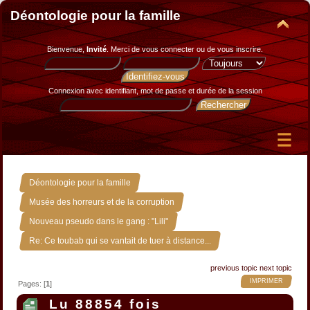
Déontologie pour la famille
Bienvenue,
Invité
. Merci de
vous connecter
ou de
vous inscrire
.
Connexion avec identifiant, mot de passe et durée de la session
»
Déontologie pour la famille
»
Musée des horreurs et de la corruption
»
Nouveau pseudo dans le gang : "Lili"
Re: Ce toubab qui se vantait de tuer à distance...
previous topic
next topic
IMPRIMER
Pages: [
1
]
Lu 88854 fois