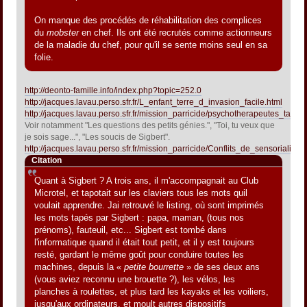
On manque des procédés de réhabilitation des complices
du
mobster
en chef. Ils ont été recrutés comme actionneurs
de la maladie du chef, pour qu'il se sente moins seul en sa
folie.
http://deonto-famille.info/index.php?topic=252.0
http://jacques.lavau.perso.sfr.fr/L_enfant_terre_d_invasion_facile.html
http://jacques.lavau.perso.sfr.fr/mission_parricide/psychotherapeutes_talen
Voir notamment "Les questions des petits génies.", "Toi, tu veux que
je sois sage...", "Les soucis de Sigbert".
http://jacques.lavau.perso.sfr.fr/mission_parricide/Conflits_de_sensorialites
Citation
Quant à Sigbert ? A trois ans, il m'accompagnait au Club
Microtel, et tapotait sur les claviers tous les mots quil
voulait apprendre. Jai retrouvé le listing, où sont imprimés
les mots tapés par Sigbert : papa, maman, (tous nos
prénoms), fauteuil, etc... Sigbert est tombé dans
l'informatique quand il était tout petit, et il y est toujours
resté, gardant le même goût pour conduire toutes les
machines, depuis la «
petite bourrette
» de ses deux ans
(vous aviez reconnu une brouette ?), les vélos, les
planches à roulettes, et plus tard les kayaks et les voiliers,
jusqu'aux ordinateurs, et moult autres dispositifs