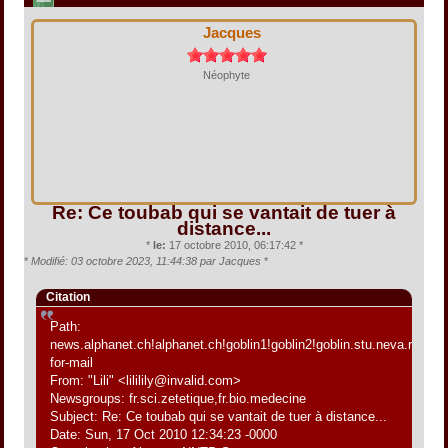
Jacques
Néophyte
Re: Ce toubab qui se vantait de tuer à
distance...
*
le:
17 octobre 2010, 06:17:42 *
*
Modifié: 03 octobre 2023, 11:44:38 par Jacques
*
Citation
Path:
news.alphanet.ch!alphanet.ch!goblin1!goblin2!goblin.stu.neva.ru!aioe
for-mail
From: "Lili" <lililily@invalid.com>
Newsgroups: fr.sci.zetetique,fr.bio.medecine
Subject: Re: Ce toubab qui se vantait de tuer à distance...
Date: Sun, 17 Oct 2010 12:34:23 -0000