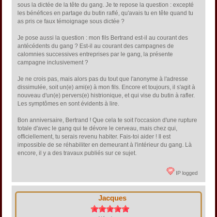
sous la dictée de la tête du gang. Je te repose la question : excepté
les bénéfices en partage du butin raflé, qu'avais tu en tête quand tu
as pris ce faux témoignage sous dictée ?
Je pose aussi la question : mon fils Bertrand est-il au courant des
antécédents du gang ? Est-il au courant des campagnes de
calomnies successives entreprises par le gang, la présente
campagne inclusivement ?
Je ne crois pas, mais alors pas du tout que l'anonyme à l'adresse
dissimulée, soit un(e) ami(e) à mon fils. Encore et toujours, il s'agit à
nouveau d'un(e) pervers(e) histrionique, et qui vise du butin à rafler.
Les symptômes en sont évidents à lire.
Bon anniversaire, Bertrand ! Que cela te soit l'occasion d'une rupture
totale d'avec le gang qui te dévore le cerveau, mais chez qui,
officiellement, tu serais revenu habiter. Fais-toi aider ! Il est
impossible de se réhabiliter en demeurant à l'intérieur du gang. Là
encore, il y a des travaux publiés sur ce sujet.
IP logged
Jacques