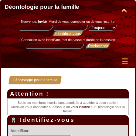
Déontologie pour la famille
Bienvenue,
Invité
. Merci de
vous connecter
ou de
vous inscrire
.
Connexion avec identifiant, mot de passe et durée de la session
Déontologie pour la famille
Attention !
Seuls les membres inscrits sont autorisés à accéder à cette section.
Merci de vous connecter ci-dessous ou
vous inscrire
sur Déontologie pour la
famille.
Identifiez-vous
Identifiant: