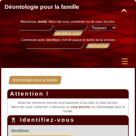
Déontologie pour la famille
Bienvenue,
Invité
. Merci de
vous connecter
ou de
vous inscrire
.
Connexion avec identifiant, mot de passe et durée de la session
Déontologie pour la famille
Attention !
Seuls les membres inscrits sont autorisés à accéder à cette section.
Merci de vous connecter ci-dessous ou
vous inscrire
sur Déontologie pour la
famille.
Identifiez-vous
Identifiant: