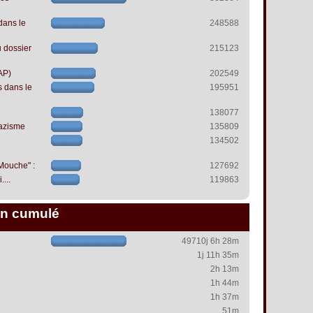
dans le
248588
 dossier
215123
AP)
202549
s dans le
195951
138077
azisme
135809
134502
 Mouche" :
127692
...
119863
n cumulé
49710j 6h 28m
1j 11h 35m
2h 13m
1h 44m
1h 37m
51m