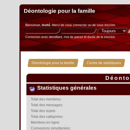
Déontologie pour la famille
Bienvenue,
Invité
. Merci de
vous connecter
ou de
vous inscrire
.
Connexion avec identifiant, mot de passe et durée de la session
»
Déontologie pour la famille
Centre de statistiques
Déontol
Statistiques générales
Total des membres:
Total des messages:
Total des sujets:
Total des catégories:
Membres en ligne:
Connexions simultanées: