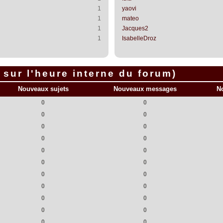
1
yaovi
1
mateo
1
Jacques2
1
IsabelleDroz
sur l'heure interne du forum)
Nouveaux sujets
Nouveaux messages
N
0
0
0
0
0
0
0
0
0
0
0
0
0
0
0
0
0
0
0
0
0
0