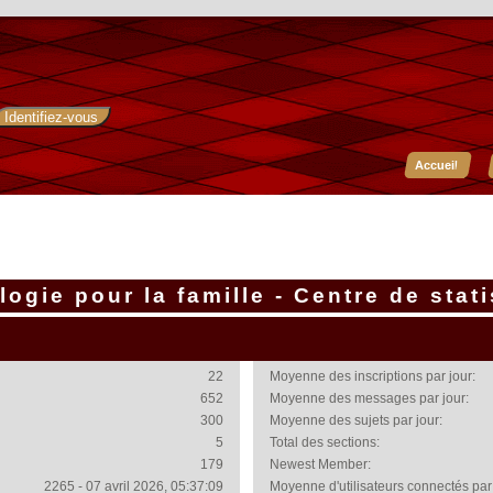
Accueil
ogie pour la famille - Centre de stat
22
Moyenne des inscriptions par jour:
652
Moyenne des messages par jour:
300
Moyenne des sujets par jour:
5
Total des sections:
179
Newest Member:
2265 - 07 avril 2026, 05:37:09
Moyenne d'utilisateurs connectés par 