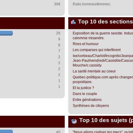
399
Ratio hommes/femmes:
Top 10 des sections
29
Exposition de la guerre sexiste. Indust
calomnie misandre.
9
Rires et humour
8
Les comparses qui interfèrent
7
Ixe/corbeau/Charlot/Incognito/Jean
2
Jean-Paul/vendredi/Cassidile/Cascus
2
Mouche/c.cassidy
2
La santé mentale au coeur
2
Quebec-politique.com après change
1
propriétaire.
1
Et la justice ?
Dans le couple
Entre générations
Synthèses de citoyens
Top 10 des sujets (
40
"Nous allons civiliser les mecs", qu'el