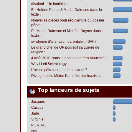
disaient... Un féminisier.
En Hélène Palma & Martin Dufresne dans le
texte :
Nouvelles pièces pour réouverture du dossier
pénal :
En Martin Dufresne et Michèle Dayras dans le
texte...
syndrome d'aliénation parentale... (SAP)
Le grand chef de QP poursuit sa guerre de
religion :
4 août 2010, sous le pseudo de "tsts Mouche" :
Why I Left Scientology :
L'aveu qu'ils sont un même cartel ?
Divulguons le Meine Kampf du féminazisme
Top lanceurs de sujets
Jacques
Cascus
Jade
Virginie
PIERRAL
Isla