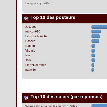
En ligne aujourd'hui:
Top 10 des posteurs
Jacques
rubicon630
La Rose blanche
Cascus
Naibed
Virginie
Isla
Jade
PierreDeFrance
nathy36
Top 10 des sujets (par réponses)
"Nous allons civiliser les mecs", qu'elles