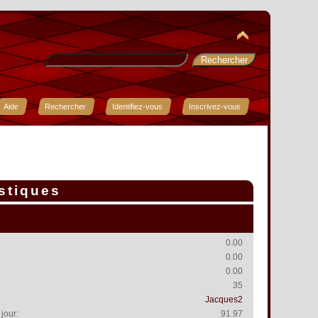
Aide
Rechercher
Identifiez-vous
Inscrivez-vous
istiques
0.00
0.00
0.00
35
Jacques2
jour:
91.97