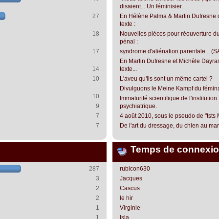
disaient... Un féminisier.
27
En Hélène Palma & Martin Dufresne 
texte :
18
Nouvelles pièces pour réouverture du
pénal :
17
syndrome d'aliénation parentale... (S
En Martin Dufresne et Michèle Dayra
14
texte...
10
L'aveu qu'ils sont un même cartel ?
Divulguons le Meine Kampf du fémin
10
Immaturité scientifique de l'institution
9
psychiatrique.
7
4 août 2010, sous le pseudo de "tsts
7
De l'art du dressage, du chien au mari.
Temps de connexio
287
rubicon630
3
Jacques
2
Cascus
2
le hir
1
Virginie
1
Isla