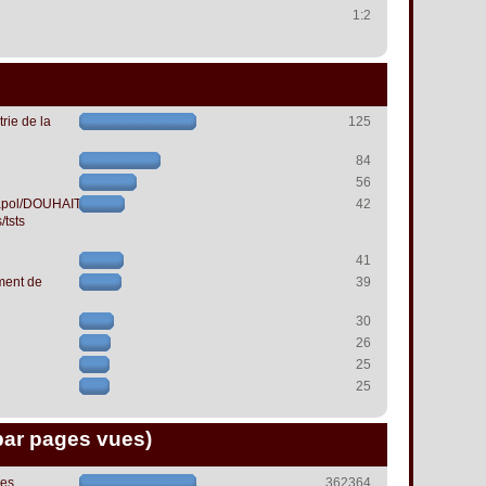
1:2
rie de la
125
84
56
papol/DOUHAIT
42
/tsts
41
ment de
39
30
26
25
25
par pages vues)
les
362364