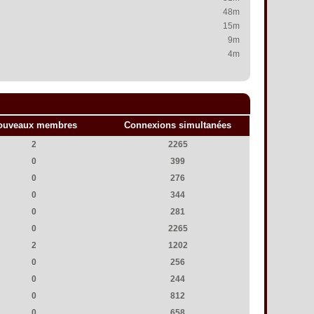
48m
15m
9m
4m
ouveaux membres
Connexions simultanées
2
2265
0
399
0
276
0
344
0
281
0
2265
2
1202
0
256
0
244
0
812
0
658