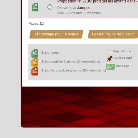
Proposition N° 2736: protéger les enfants dans l
Démarré par
Jacques
55016 Vues and 0 Réponses
Pages: [
1
]
»
Déontologie pour la famille
Les forums de discussion
Sujet bloqué
Sujet normal
Sujet épinglé
Sujet populaire (plus de 15 interventions)
Sondage
Sujet très populaire (plus de 25 interventions)