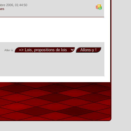
bre 2006, 01:44:50
ues
Aller à: