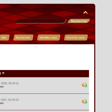
Aide
Rechercher
Identifiez-vous
Inscrivez-vous
t
r 2009, 06:03:11
ues
r 2007, 02:45:23
ues