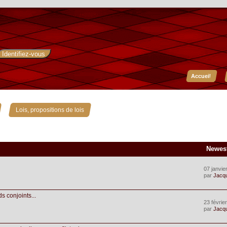
Accueil
»
Lois, propositions de lois
Newes
07 janvie
par
Jacq
s conjoints...
23 févrie
par
Jacq