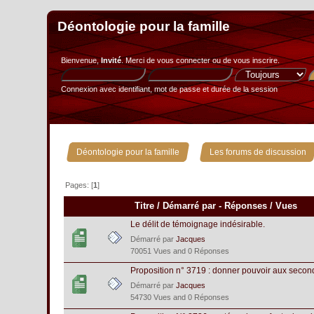
Déontologie pour la famille
Bienvenue,
Invité
. Merci de
vous connecter
ou de
vous inscrire
.
Connexion avec identifiant, mot de passe et durée de la session
»
Déontologie pour la famille
Les forums de discussion
Pages: [
1
]
Titre
/
Démarré par
-
Réponses
/
Vues
Le délit de témoignage indésirable.
Démarré par
Jacques
70051 Vues and 0 Réponses
Proposition n° 3719 : donner pouvoir aux second
Démarré par
Jacques
54730 Vues and 0 Réponses