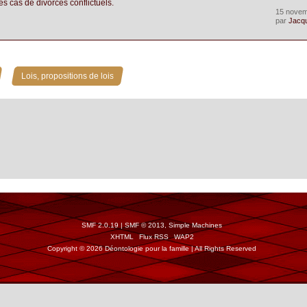
es cas de divorces conflictuels.
15 novem
par
Jacq
»
Lois, propositions de lois
SMF 2.0.19
|
SMF © 2013
,
Simple Machines
XHTML
Flux RSS
WAP2
Copyright © 2026 Déontologie pour la famille | All Rights Reserved