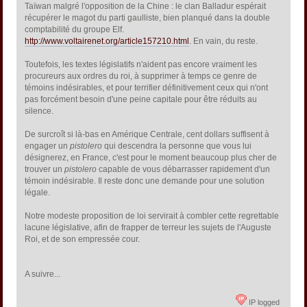
Taïwan malgré l'opposition de la Chine : le clan Balladur espérait
récupérer le magot du parti gaulliste, bien planqué dans la double
comptabilité du groupe Elf.
http://www.voltairenet.org/article157210.html
. En vain, du reste.
Toutefois, les textes législatifs n'aident pas encore vraiment les
procureurs aux ordres du roi, à supprimer à temps ce genre de
témoins indésirables, et pour terrifier définitivement ceux qui n'ont
pas forcément besoin d'une peine capitale pour être réduits au
silence.
De surcroît si là-bas en Amérique Centrale, cent dollars suffisent à
engager un
pistolero
qui descendra la personne que vous lui
désignerez, en France, c'est pour le moment beaucoup plus cher de
trouver un
pistolero
capable de vous débarrasser rapidement d'un
témoin indésirable. Il reste donc une demande pour une solution
légale.
Notre modeste proposition de loi servirait à combler cette regrettable
lacune législative, afin de frapper de terreur les sujets de l'Auguste
Roi, et de son empressée cour.
A suivre...
IP logged