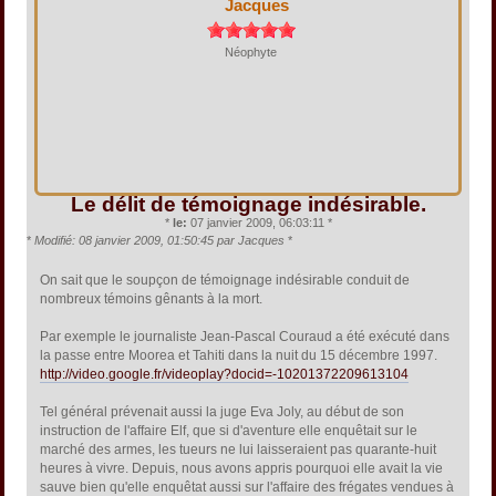
Jacques
Néophyte
Le délit de témoignage indésirable.
*
le:
07 janvier 2009, 06:03:11 *
*
Modifié: 08 janvier 2009, 01:50:45 par Jacques
*
On sait que le soupçon de témoignage indésirable conduit de
nombreux témoins gênants à la mort.
Par exemple le journaliste Jean-Pascal Couraud a été exécuté dans
la passe entre Moorea et Tahiti dans la nuit du 15 décembre 1997.
http://video.google.fr/videoplay?docid=-10201372209613104
Tel général prévenait aussi la juge Eva Joly, au début de son
instruction de l'affaire Elf, que si d'aventure elle enquêtait sur le
marché des armes, les tueurs ne lui laisseraient pas quarante-huit
heures à vivre. Depuis, nous avons appris pourquoi elle avait la vie
sauve bien qu'elle enquêtat aussi sur l'affaire des frégates vendues à