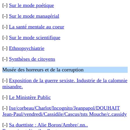
[-]
Sur le mode poétique
[-]
Sur le mode managérial
[-]
La santé mentale au coeur
[-]
Sur le mode scientifique
[-]
Ethnopsychiatrie
[-]
Synthèses de citoyens
Musée des horreurs et de la corruption
[-]
Exposition de la guerre sexiste. Industrie de la calomnie
misandre.
[-]
Le Ministère Public
[-]
Ixe/corbeau/Charlot/Incognito/Jeanpapol/DOUHAIT
Jean-Paul/vendredi/Cassidile/Cascus/tsts Mouche/c.cassidy
[-]
Sa duettiste : Alie Boron/Ambre/.nn..