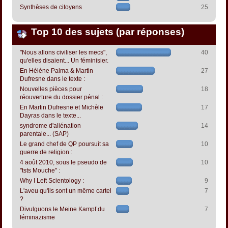
Synthèses de citoyens
25
Top 10 des sujets (par réponses)
"Nous allons civiliser les mecs",
40
qu'elles disaient... Un féminisier.
En Hélène Palma & Martin
27
Dufresne dans le texte :
Nouvelles pièces pour
18
réouverture du dossier pénal :
En Martin Dufresne et Michèle
17
Dayras dans le texte...
syndrome d'aliénation
14
parentale... (SAP)
Le grand chef de QP poursuit sa
10
guerre de religion :
4 août 2010, sous le pseudo de
10
"tsts Mouche" :
Why I Left Scientology :
9
L'aveu qu'ils sont un même cartel
7
?
Divulguons le Meine Kampf du
7
féminazisme