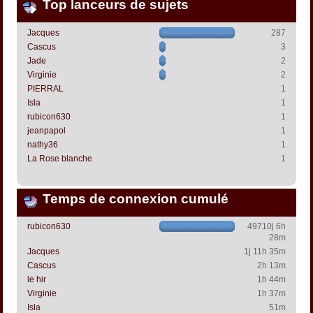
Top lanceurs de sujets
Jacques
287
Cascus
3
Jade
2
Virginie
2
PIERRAL
1
Isla
1
rubicon630
1
jeanpapol
1
nathy36
1
La Rose blanche
1
Temps de connexion cumulé
rubicon630
49710j 6h
28m
Jacques
1j 11h 35m
Cascus
2h 13m
le hir
1h 44m
Virginie
1h 37m
Isla
51m