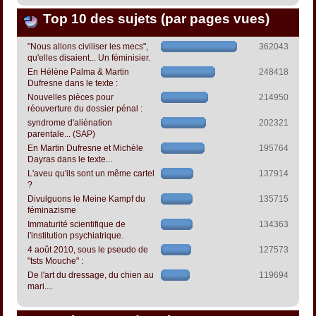
Top 10 des sujets (par pages vues)
"Nous allons civiliser les mecs",
362043
qu'elles disaient... Un féminisier.
En Hélène Palma & Martin
248418
Dufresne dans le texte :
Nouvelles pièces pour
214950
réouverture du dossier pénal :
syndrome d'aliénation
202321
parentale... (SAP)
En Martin Dufresne et Michèle
195764
Dayras dans le texte...
L'aveu qu'ils sont un même cartel
137914
?
Divulguons le Meine Kampf du
135715
féminazisme
Immaturité scientifique de
134363
l'institution psychiatrique.
4 août 2010, sous le pseudo de
127573
"tsts Mouche" :
De l'art du dressage, du chien au
119694
mari....