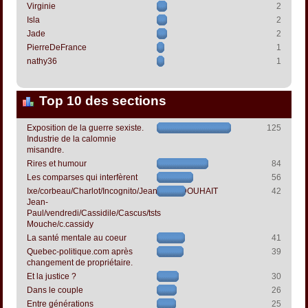
Virginie
2
Isla
2
Jade
2
PierreDeFrance
1
nathy36
1
Top 10 des sections
Exposition de la guerre sexiste.
125
Industrie de la calomnie
misandre.
Rires et humour
84
Les comparses qui interfèrent
56
Ixe/corbeau/Charlot/Incognito/Jeanpapol/DOUHAIT
42
Jean-
Paul/vendredi/Cassidile/Cascus/tsts
Mouche/c.cassidy
La santé mentale au coeur
41
Quebec-politique.com après
39
changement de propriétaire.
Et la justice ?
30
Dans le couple
26
Entre générations
25