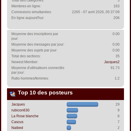
Total des catégories:
5
Membres en ligne:
163
Connexions simultanées:
2265 - 07 avril 2026, 05:37:09
En ligne aujourd'hui:
206
Moyenne des inscriptions par
0.00
jour:
Moyenne des messages par jour:
0.00
Moyenne des sujets par jour:
0.00
Total des sections:
35
Newest Member:
Jacques2
Moyenne d'utilisateurs connectés
91.73
par jour:
Ratio hommes/femmes:
1:2
Top 10 des posteurs
Jacques
29
rubicon630
9
La Rose blanche
8
Cascus
7
Naibed
2