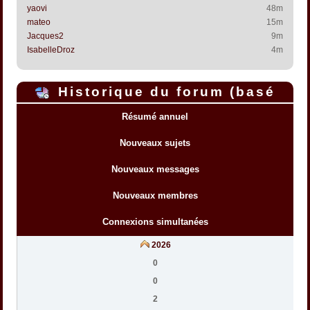
yaovi
48m
mateo
15m
Jacques2
9m
IsabelleDroz
4m
Historique du forum (basé
sur l'heure interne du forum)
Résumé annuel
Nouveaux sujets
Nouveaux messages
Nouveaux membres
Connexions simultanées
2026
0
0
2