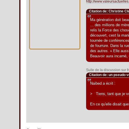
http://www.valeursactuelles
Citation de: Christine Cl
Ma génération doit beau
... des millions de mèr
relis la Force des chos
découvert, cest la man
tournée de conférences
de fourrure. Dans la rue
des autres. » Elle auss
Beauvoir aura incarné,
Suite de la discussion sur f
Citation de: un pseudo 
Naibed a écrit :
> Tiens, tant que je vo
En ce qu'elle disait qu