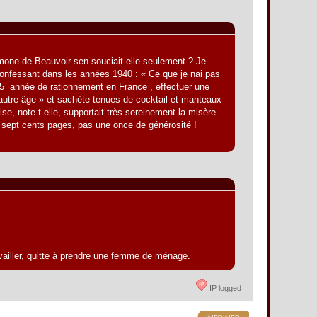
Simone de Beauvoir sen souciait-elle seulement ? Je
confessant dans les années 1940 : « Ce que je nai pas
5  année de rationnement en France , effectuer une
autre âge » et sachète tenues de cocktail et manteaux
ise, note-t-elle, supportait très sereinement la misère
En sept cents pages, pas une once de générosité !
availler, quitte à prendre une femme de ménage.
IP logged