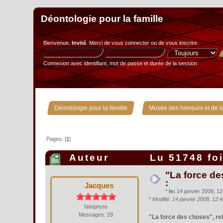
Déontologie pour la famille
Bienvenue,
Invité
. Merci de
vous connecter
ou de
vous inscrire
.
Connexion avec identifiant, mot de passe et durée de la session
»
Déontologie pour la famille
Musée des horreurs et de la
Pages: [
1
]
Auteur
Lu 51748 fo
"La force de
:
Jacques
*
le:
14 janvier 2008, 12
*
Modifié: 14 janvier 2008, 12
Néophyte
Messages: 29
"La force des choses", rel