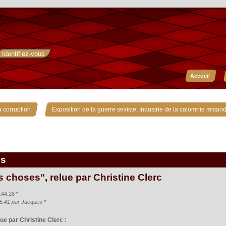
Accueil
»
 corruption
Exposition de la guerre sexiste. Industrie de la calomnie misand
is
s choses", relue par Christine Clerc
:44:28 *
:45:41 par Jacques
*
ue par Christine Clerc :