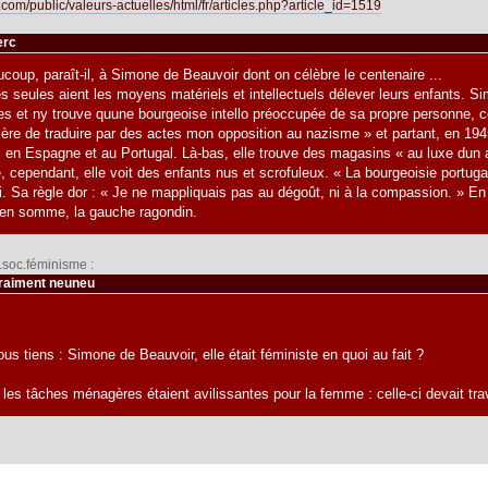
.com/public/valeurs-actuelles/html/fr/articles.php?article_id=1519
erc
coup, paraît-il, à Simone de Beauvoir dont on célèbre le centenaire ...
es seules aient les moyens matériels et intellectuels délever leurs enfants. 
es et ny trouve quune bourgeoise intello préoccupée de sa propre personne, 
ière de traduire par des actes mon opposition au nazisme » et partant, en 194
 en Espagne et au Portugal. Là-bas, elle trouve des magasins « au luxe dun 
, cependant, elle voit des enfants nus et scrofuleux. « La bourgeoisie portuga
i. Sa règle dor : « Je ne mappliquais pas au dégoût, ni à la compassion. » 
 en somme, la gauche ragondin.
r.soc.féminisme :
vraiment neuneu
us tiens : Simone de Beauvoir, elle était féministe en quoi au fait ?
e les tâches ménagères étaient avilissantes pour la femme : celle-ci devait tr