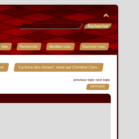
Aide
Rechercher
Identifiez-vous
Inscrivez-vous
»
re.
"La force des choses", relue par Christine Clerc :
previous topic
next topic
IMPRIMER