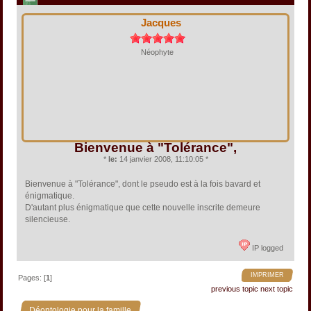
Jacques
Néophyte
Bienvenue à "Tolérance",
*
le:
14 janvier 2008, 11:10:05 *
Bienvenue à "Tolérance", dont le pseudo est à la fois bavard et
énigmatique.
D'autant plus énigmatique que cette nouvelle inscrite demeure
silencieuse.
IP logged
IMPRIMER
Pages: [
1
]
previous topic
next topic
»
Déontologie pour la famille