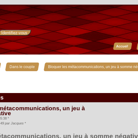
Accueil
»
»
Dans le couple
Bloquer les métacommunications, un jeu à somme né
is
 métacommunications, un jeu à
tive
5:38 *
0:49 par Jacques
*
étacommunications, un jeu à somme négati