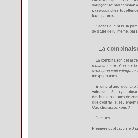
confusions que lon fait ent
soupçonnez pas combien vous
pas accomplies, tôt, attend
leurs parents.
Sachez que plus un parent 
se situer de lui même, par r
La combinaiso
La combinaison désastreus
métacommunication, sur la pa
avoir quun seul vainqueur, 
inexpugnables.
Et en pratique, que faire ?
votre tour... Si on y a ref
des humains doués de coeur
que c'est facile, seulement 
Que choisissez-vous ?
Jacques
Première publication le 3 