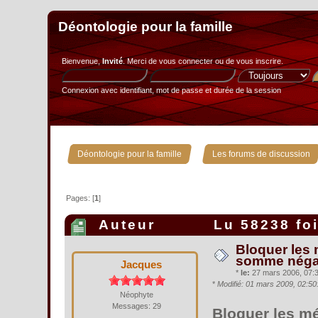
Déontologie pour la famille
Bienvenue,
Invité
. Merci de
vous connecter
ou de
vous inscrire
.
Connexion avec identifiant, mot de passe et durée de la session
»
Déontologie pour la famille
Les forums de discussion
Pages: [
1
]
Auteur
Lu 58238 fo
Bloquer les
somme néga
Jacques
*
le:
27 mars 2006, 07:3
*
Modifié: 01 mars 2009, 02:5
Néophyte
Messages: 29
Bloquer les m