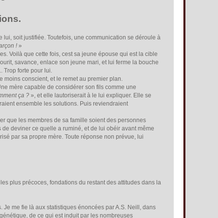
ions.
 lui, soit justifiée. Toutefois, une communication se déroule à
arçon !
»
 Voilà que cette fois, cest sa jeune épouse qui est la cible
urit, savance, enlace son jeune mari, et lui ferme la bouche
 Trop forte pour lui.
 moins conscient, et le remet au premier plan.
 Une mère capable de considérer son fils comme une
Comment ça ?
», et elle lautoriserait à le lui expliquer. Elle se
eraient ensemble les solutions. Puis reviendraient
rer que les membres de sa famille soient des personnes
 de deviner ce quelle a ruminé, et de lui obéir avant même
utorisé par sa propre mère. Toute réponse non prévue, lui
es plus précoces, fondations du restant des attitudes dans la
 Je me fie là aux statistiques énoncées par A.S. Neill, dans
génétique, de ce qui est induit par les nombreuses