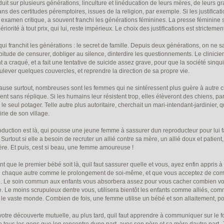
roduit sur plusieurs générations, linculture et linéducation de leurs mères, de leu
des certitudes péremptoires, issues de la religion, par exemple. Si les justificatio
 examen critique, a souvent franchi les générations féminines. La presse féminine se
iorité à tout prix, qui lui, reste impérieux. Le choix des justifications est stricteme
i franchit les générations : le secret de famille. Depuis deux générations, on ne sai
bitude de censurer, dobliger au silence, dinterdire les questionnements. Le clinic
 a craqué, et a fait une tentative de suicide assez grave, pour que la société sinquiè
oulever quelques couvercles, et reprendre la direction de sa propre vie.
e surtout, nombreuses sont les femmes qui ne sintéressent plus guère à autre chos
 sans réplique. Si les humains leur résistent trop, elles élèveront des chiens, pa
r le seul potager. Telle autre plus autoritaire, cherchait un mari-intendant-jardinier, 
irie de son village.
oduction est là, qui pousse une jeune femme à sassurer dun reproducteur pour lui 
 Surtout si elle a besoin de recruter un allié contre sa mère, un allié doux et patient,
re. Et puis, cest si beau, une femme amoureuse !
que le premier bébé soit là, quil faut sassurer quelle et vous, ayez enfin appris 
 non chaque autre comme le prolongement de soi-même, et que vous acceptez de commu
e. Le soin commun aux enfants vous absorbera assez pour vous cacher combien vou
e. Le moins scrupuleux dentre vous, utilisera bientôt les enfants comme alliés, com
le vaste monde. Combien de fois, une femme utilise un bébé et son allaitement, po
tre découverte mutuelle, au plus tard, quil faut apprendre à communiquer sur le fon