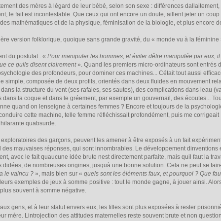
ement des mères à légard de leur bébé, selon son sexe : différences dallaitement,
ent, le fait est incontestable. Que ceux qui ont encore un doute, aillent jeter un coup
des mathématiques et de la physique, féminisation de la biologie, et plus encore d
 version folklorique, quoique sans grande gravité, du « monde vu à la féminine ».
nt du postulat : «
Pour manipuler les hommes, et éviter dêtre manipulée par eux, i
ue ce quils disent clairement
». Quand les premiers micro-ordinateurs sont entrés 
ychologie des profondeurs, pour dominer ces machines... Cétait tout aussi effica
simple, composée de deux profils, orientés dans deux fluides en mouvement relatif :
dans la structure du vent (ses rafales, ses sautes), des complications dans leau (v
s dans la coque et dans le gréement, par exemple un gouvernail, des écoutes... To
ne quand on lenseigne à certaines femmes ? Encore et toujours de la psychologie 
 conduire cette machine, telle femme réfléchissait profondément, puis me corrigeait 
 hilarante quabsurde.
 exploratoires des garçons, peuvent les amener à être exposés à un fait expériment
des mauvaises réponses, qui sont innombrables. Le développement dinventions et 
, avec le fait quaucune idée brute nest directement parfaite, mais quil faut la tra
didées, de nombreuses origines, jusquà une bonne solution. Cela ne peut se fair
a le vaincu ?
», mais bien sur «
quels sont les éléments faux, et pourquoi ? Que faut
illeurs exemples de jeux à somme positive : tout le monde gagne, à jouer ainsi. Alor
e plus souvent à somme négative.
ux gens, et à leur statut envers eux, les filles sont plus exposées à rester prisonni
leur mère. Lintrojection des attitudes maternelles reste souvent brute et non questi