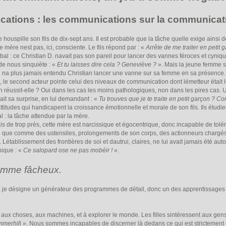
ions : les communications sur la communicat
spille son fils de dix-sept ans. Il est probable que la tâche quelle exige ainsi de
e mère nest pas, ici, consciente. Le fils répond par : «
Arrête de me traiter en petit g
 : ce Christian D. navait pas son pareil pour lancer des vannes féroces et cyniques.
de nous sinquiète : «
Et tu laisses dire cela ? Geneviève ?
». Mais la jeune femme so
On na plus jamais entendu Christian lancer une vanne sur sa femme en sa présence...
 second acteur pointe celui des niveaux de communication dont lémetteur était le
ussit-elle ? Oui dans les cas les moins pathologiques, non dans les pires cas.
ait sa surprise, en lui demandant : «
Tu trouves que je te traite en petit garçon ? 
attitudes qui handicapent la croissance émotionnelle et morale de son fils. Ils étudi
al : la tâche attendue par la mère.
 de trop près, cette mère est narcissique et égocentrique, donc incapable de tolé
lère que comme des ustensiles, prolongements de son corps, des actionneurs chargés
. Létablissement des frontières de soi et dautrui, claires, ne lui avait jamais été a
nique : «
Ce salopard ose ne pas mobéir !
».
mme fâcheux.
i, je désigne un générateur des programmes de détail, donc un des apprentissages l
ux choses, aux machines, et à explorer le monde. Les filles sintéressent aux gens.
mmerhil
l ». Nous sommes incapables de discerner là dedans ce qui est strictement 