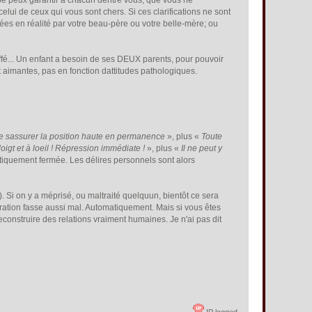
. Je peux garantir à chacun dentre vous, que vous ne
elui de ceux qui vous sont chers. Si ces clarifications ne sont
ées en réalité par votre beau-père ou votre belle-mère; ou
ffé... Un enfant a besoin de ses DEUX parents, pour pouvoir
et aimantes, pas en fonction dattitudes pathologiques.
de sassurer la position haute en permanence
», plus «
Toute
igt et à loeil ! Répression immédiate !
», plus «
Il ne peut y
étiquement fermée. Les délires personnels sont alors
 Si on y a méprisé, ou maltraité quelquun, bientôt ce sera
nération fasse aussi mal. Automatiquement. Mais si vous êtes
onstruire des relations vraiment humaines. Je n'ai pas dit
IP logged