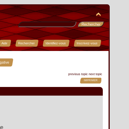
Aide
Rechercher
Identifiez-vous
Inscrivez-vous
gative
previous topic
next topic
IMPRIMER
ve