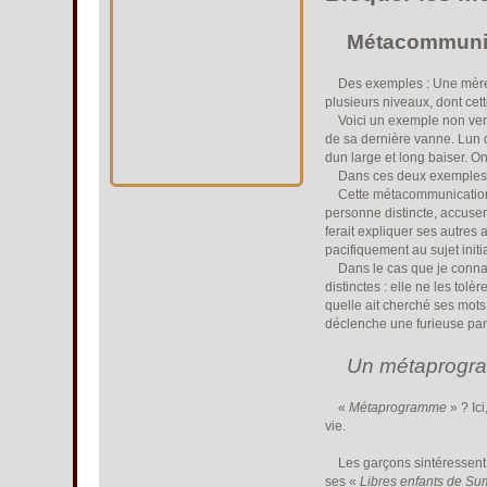
Métacommunicat
Des exemples : Une mère hou
plusieurs niveaux, dont cett
Voici un exemple non verbal
de sa dernière vanne. Lun 
dun large et long baiser. 
Dans ces deux exemples, le
Cette métacommunication ré
personne distincte, accuser
ferait expliquer ses autres 
pacifiquement au sujet initi
Dans le cas que je connais
distinctes : elle ne les to
quelle ait cherché ses mots
déclenche une furieuse pa
Un métaprogra
«
Métaprogramme
» ? Ic
vie.
Les garçons sintéressent a
ses «
Libres enfants de Su