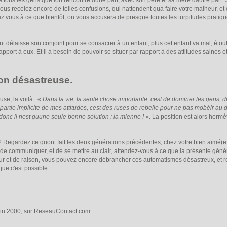
re tous les gens que lon rencontre dune part, avec son père et sa mère dautre part
 recelez encore de telles confusions, qui nattendent quà faire votre malheur, et c
ez vous à ce que bientôt, on vous accusera de presque toutes les turpitudes pratiqu
délaisse son conjoint pour se consacrer à un enfant, plus cet enfant va mal, étou
apport à eux. Et il a besoin de pouvoir se situer par rapport à des attitudes saines 
n désastreuse.
e, la voilà : «
Dans la vie, la seule chose importante, cest de dominer les gens, 
rtie implicite de mes attitudes, cest des ruses de rebelle pour ne pas mobéir au do
donc il nest quune seule bonne solution : la mienne !
». La position est alors herm
 Regardez ce quont fait les deux générations précédentes, chez votre bien aimé(e).
usé de communiquer, et de se mettre au clair, attendez-vous à ce que la présente gé
 et de raison, vous pouvez encore débrancher ces automatismes désastreux, et rec
que c'est possible.
juin 2000, sur ReseauContact.com