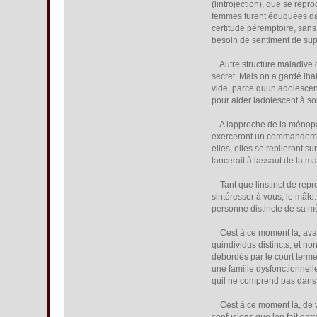
(lintrojection), que se rep
femmes furent éduquées dans 
certitude péremptoire, sans
besoin de sentiment de supér
Autre structure maladive qu
secret. Mais on a gardé lha
vide, parce quun adolescent
pour aider ladolescent à s
A lapproche de la ménopaus
exerceront un commandement
elles, elles se replieront su
lancerait à lassaut de la ma
Tant que linstinct de repr
sintéresser à vous, le mâle.
personne distincte de sa mè
Cest à ce moment là, avant 
quindividus distincts, et
débordés par le court term
une famille dysfonctionnell
quil ne comprend pas dans 
Cest à ce moment là, de vo