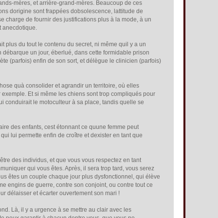
rs grands-mères, et arrière-grand-mères. Beaucoup de ces
ns dorigine sont frappées dobsolescence, lattitude de
 charge de fournir des justifications plus à la mode, à un
nt anecdotique.
t plus du tout le contenu du secret, ni même quil y a un
ien débarque un jour, éberlué, dans cette formidable prison
te (parfois) enfin de son sort, et délègue le clinicien (parfois)
e quà consolider et agrandir un territoire, où elles
r exemple. Et si même les chiens sont trop compliqués pour
qui conduirait le motoculteur à sa place, tandis quelle se
faire des enfants, cest étonnant ce quune femme peut
 qui lui permette enfin de croître et dexister en tant que
à être des individus, et que vous vous respectez en tant
niquer qui vous êtes. Après, il sera trop tard, vous serez
s êtes un couple chaque jour plus dysfonctionnel, qui élève
me engins de guerre, contre son conjoint, ou contre tout ce
ur délaisser et écarter ouvertement son mari !
d. Là, il y a urgence à se mettre au clair avec les