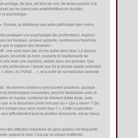
 de portage, de jeux, de tons de voix, de temps passés à la
 doeil sur les bancs des amphithéâtres de facultés :
e la psychologie.
 Ensuite, je détaillerai une autre pathologie bien moins
l faut pratiquer une psychologie des profondeurs, toujours
dans les bureaux, années septante, nombreuses furent les
ce que la logique des Shadoks !
 une voile dans lair, et une quille dans leau. Là dessus
agues, proximité du fond, courants et cisaillements de
ut cela reste une machine, simple dans son principe. Que
des profondeurs ! Quelle que fut la phrase quelle entendait
: «
Alors, AU FOND
... », et la suite de sa traduction animiste
al : les bonnes solutions sont souvent plusieurs, quoique
de technologies innovantes, peut les familiariser avec la
vailler en équipe, combiner tel élément didée brute, avec
e que si la discussion porte non pas sur «
Qui a raison ? Qui
-il corriger pour avoir moins faux ?
». Cette coopération
s que laffrontement pour la position dominante, est au mieux
ères des attitudes maladives de gens quelles ont fréquenté,
onnée, jusquà la mort. Cest par ce moyen inattendu