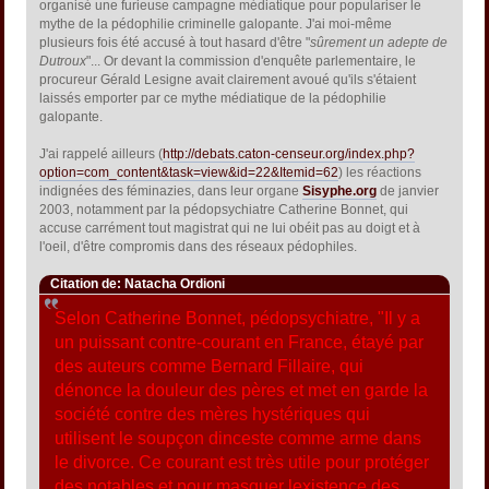
organisé une furieuse campagne médiatique pour populariser le
mythe de la pédophilie criminelle galopante. J'ai moi-même
plusieurs fois été accusé à tout hasard d'être "
sûrement un adepte de
Dutroux
"... Or devant la commission d'enquête parlementaire, le
procureur Gérald Lesigne avait clairement avoué qu'ils s'étaient
laissés emporter par ce mythe médiatique de la pédophilie
galopante.
J'ai rappelé ailleurs (
http://debats.caton-censeur.org/index.php?
option=com_content&task=view&id=22&Itemid=62
) les réactions
indignées des féminazies, dans leur organe
Sisyphe.org
de janvier
2003, notamment par la pédopsychiatre Catherine Bonnet, qui
accuse carrément tout magistrat qui ne lui obéit pas au doigt et à
l'oeil, d'être compromis dans des réseaux pédophiles.
Citation de: Natacha Ordioni
Selon Catherine Bonnet, pédopsychiatre, "Il y a
un puissant contre-courant en France, étayé par
des auteurs comme Bernard Fillaire, qui
dénonce la douleur des pères et met en garde la
société contre des mères hystériques qui
utilisent le soupçon dinceste comme arme dans
le divorce. Ce courant est très utile pour protéger
des notables et pour masquer lexistence des