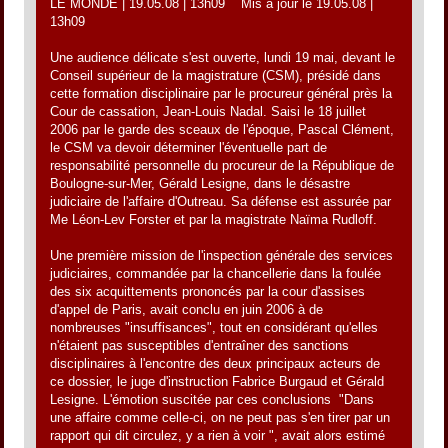
LE MONDE | 19.05.08 | 13h09  Mis à jour le 19.05.08 |
13h09
Une audience délicate s'est ouverte, lundi 19 mai, devant le
Conseil supérieur de la magistrature (CSM), présidé dans
cette formation disciplinaire par le procureur général près la
Cour de cassation, Jean-Louis Nadal. Saisi le 18 juillet
2006 par le garde des sceaux de l'époque, Pascal Clément,
le CSM va devoir déterminer l'éventuelle part de
responsabilité personnelle du procureur de la République de
Boulogne-sur-Mer, Gérald Lesigne, dans le désastre
judiciaire de l'affaire d'Outreau. Sa défense est assurée par
Me Léon-Lev Forster et par la magistrate Naïma Rudloff.
Une première mission de l'inspection générale des services
judiciaires, commandée par la chancellerie dans la foulée
des six acquittements prononcés par la cour d'assises
d'appel de Paris, avait conclu en juin 2006 à de
nombreuses "insuffisances", tout en considérant qu'elles
n'étaient pas susceptibles d'entraîner des sanctions
disciplinaires à l'encontre des deux principaux acteurs de
ce dossier, le juge d'instruction Fabrice Burgaud et Gérald
Lesigne. L'émotion suscitée par ces conclusions  "Dans
une affaire comme celle-ci, on ne peut pas s'en tirer par un
rapport qui dit circulez, y a rien à voir ", avait alors estimé