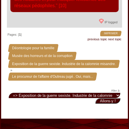
réseaux pédophiles." [10]
IP logged
IMPRIMER
Pages: [
1
]
previous topic
next topic
»
Déontologie pour la famille
»
Musée des horreurs et de la corruption
Exposition de la guerre sexiste. Industrie de la calomnie misandre.
»
Le procureur de l'affaire d'Outreau jugé.. Oui, mais...
Aller à: