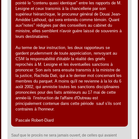
pointé le "contenu quasi identique" entre les rapports de M.
Lesigne et ceux transmis à la chancellerie par son
supérieur hiérarchique, le procureur général de Douai Jean-
Amédée Lathoud, qui sera entendu comme témoin. Quant
aux"notes" rédigées par des conseillers au cabinet du
ministre, elles semblent n'avoir guère laissé de souvenirs à
leurs destinataires.
Au terme de leur instruction, les deux rapporteurs se
gardent prudemment de toute appréciation, renvoyant au
CSM la responsabilité d'établir la réalité des griefs
reprochés à M. Lesigne et les éventuelles sanctions à
prononcer. Son avis sera ensuite transmis à la ministre de
la justice, Rachida Dati, qui a le dernier mot concernant les
membres du parquet. A moins qu'il ne revienne à la loi du 6
août 2002, qui amnistie toutes les sanctions disciplinaires
prononcées pour des faits antérieurs au 17 mai de cette
année-là  l'instruction de l'affaire d'Outreau est
principalement contenue dans cette période  sauf s'ils sont
contraires à l'honneur.
Pascale Robert-Diard
Sauf que le procès ne sera jamais ouvert, de celles qui avaient