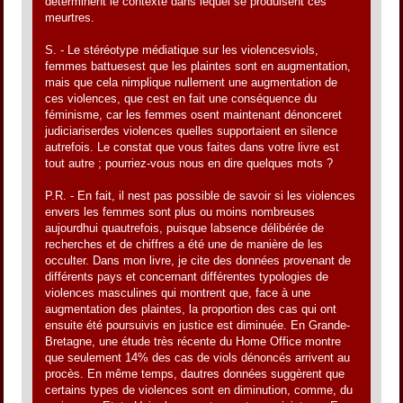
déterminent le contexte dans lequel se produisent ces
meurtres.
S. - Le stéréotype médiatique sur les violencesviols,
femmes battuesest que les plaintes sont en augmentation,
mais que cela nimplique nullement une augmentation de
ces violences, que cest en fait une conséquence du
féminisme, car les femmes osent maintenant dénonceret
judiciariserdes violences quelles supportaient en silence
autrefois. Le constat que vous faites dans votre livre est
tout autre ; pourriez-vous nous en dire quelques mots ?
P.R. - En fait, il nest pas possible de savoir si les violences
envers les femmes sont plus ou moins nombreuses
aujourdhui quautrefois, puisque labsence délibérée de
recherches et de chiffres a été une de manière de les
occulter. Dans mon livre, je cite des données provenant de
différents pays et concernant différentes typologies de
violences masculines qui montrent que, face à une
augmentation des plaintes, la proportion des cas qui ont
ensuite été poursuivis en justice est diminuée. En Grande-
Bretagne, une étude très récente du Home Office montre
que seulement 14% des cas de viols dénoncés arrivent au
procès. En même temps, dautres données suggèrent que
certains types de violences sont en diminution, comme, du