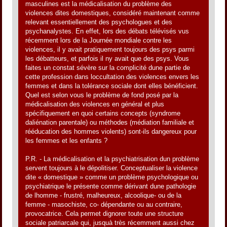
masculines est la médicalisation du problème des
violences dites domestiques, considéré maintenant comme
relevant essentiellement des psychologues et des
psychanalystes. En effet, lors des débats télévisés vus
récemment lors de la Journée mondiale contre les
violences, il y avait pratiquement toujours des psys parmi
les débatteurs, et parfois il ny avait que des psys. Vous
faites un constat sévère sur la complicité dune partie de
cette profession dans loccultation des violences envers les
femmes et dans la tolérance sociale dont elles bénéficient.
Quel est selon vous le problème de fond posé par la
médicalisation des violences en général et plus
spécifiquement en quoi certains concepts (syndrome
daliénation parentale) ou méthodes (médiation familiale et
rééducation des hommes violents) sont-ils dangereux pour
les femmes et les enfants ?
P.R. - La médicalisation et la psychiatrisation dun problème
servent toujours à le dépolitiser. Conceptualiser la violence
dite « domestique » comme un problème psychologique ou
psychiatrique le présente comme dérivant dune pathologie
de lhomme - frustré, malheureux, alcoolique- ou de la
femme - masochiste, co- dépendante ou au contraire,
provocatrice. Cela permet dignorer toute une structure
sociale patriarcale qui, jusquà très récemment aussi chez