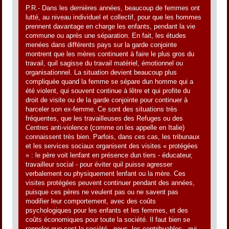
P.R.- Dans les dernières années, beaucoup de femmes ont
lutté, au niveau individuel et collectif, pour que les hommes
prennent davantage en charge les enfants, pendant la vie
commune ou après une séparation. En fait, les études
menées dans différents pays sur la garde conjointe
montrent que les mères continuent à faire le plus gros du
travail, quil sagisse du travail matériel, émotionnel ou
organisationnel. La situation devient beaucoup plus
compliquée quand la femme se sépare dun homme qui a
été violent, qui souvent continue à lêtre et qui profite du
droit de visite ou de la garde conjointe pour continuer à
harceler son ex-femme. Ce sont des situations très
fréquentes, que les travailleuses des Refuges ou des
Centres anti-violence (comme on les appelle en Italie)
connaissent très bien. Parfois, dans ces cas, les tribunaux
et les services sociaux organisent des visites « protégées
» : le père voit lenfant en présence dun tiers - éducateur,
travailleur social - pour éviter quil puisse agresser
verbalement ou physiquement lenfant ou la mère. Ces
visites protégées peuvent continuer pendant des années,
puisque ces pères ne veulent pas ou ne savent pas
modifier leur comportement, avec des coûts
psychologiques pour les enfants et les femmes, et des
coûts économiques pour toute la société. Il faut bien se
rappeler que cest la société - nous, les contribuables - qui