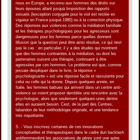
nous en Europe, a reconnu aux hommes des droits sur
leurs épouses allant jusquà limposition des rapports
sexuels (lexception conjugale pour le viol est restée en
vigueur en France jusquà 1980) ou à la correction physique.
Des réponses aux violences comme la médiation familiale
et les thérapies psychologiques pour les agresseurs sont
dangereuses pour les femmes parce quelles donnent
lillusion que la question peut être ainsi résolue, ce qui nest
pas le cas : en particulier, il y a des études qui montrent
que des femmes contraintes à la médiation, ou dont les
partenaires suivent une thérapie, continuent à être
agressées par ces hommes. Le problème est que, comme
jessaie dexpliquer dans le livre, la réponse «
psychologisante » est une réponse facile et rassurante pour
celui ou celle qui la donne. Depuis quelques année, en
Italie, les femmes battues qui arrivent dans un centre anti-
violence se voient proposer demblée une rencontre avec la
psychologue, alors que seulement quelques-unes dentre
elles en auraient besoin. Cest, de la part des Centres,
labandon de leur méthodologie originale, et une tendance
très inquiétante.
S. - Vous inscrivez certaines de ces innovations
conceptuelles et thérapeutiques dans le cadre dun backlash
antifemmesdont les associations de pères sont une autre