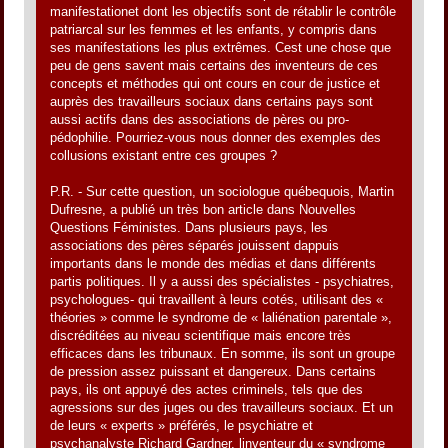
manifestationet dont les objectifs sont de rétablir le contrôle
patriarcal sur les femmes et les enfants, y compris dans
ses manifestations les plus extrêmes. Cest une chose que
peu de gens savent mais certains des inventeurs de ces
concepts et méthodes qui ont cours en cour de justice et
auprès des travailleurs sociaux dans certains pays sont
aussi actifs dans des associations de pères ou pro-
pédophilie. Pourriez-vous nous donner des exemples des
collusions existant entre ces groupes ?
P.R. - Sur cette question, un sociologue québequois, Martin
Dufresne, a publié un très bon article dans Nouvelles
Questions Féministes. Dans plusieurs pays, les
associations des pères séparés jouissent dappuis
importants dans le monde des médias et dans différents
partis politiques. Il y a aussi des spécialistes - psychiatres,
psychologues- qui travaillent à leurs cotés, utilisant des «
théories » comme le syndrome de « laliénation parentale »,
discréditées au niveau scientifique mais encore très
efficaces dans les tribunaux. En somme, ils sont un groupe
de pression assez puissant et dangereux. Dans certains
pays, ils ont appuyé des actes criminels, tels que des
agressions sur des juges ou des travailleurs sociaux. Et un
de leurs « experts » préférés, le psychiatre et
psychanalyste Richard Gardner, linventeur du « syndrome