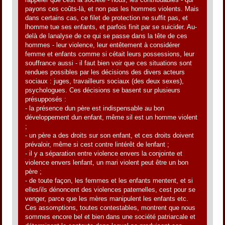
payons ces coûts-là, et non pas les hommes violents. Mais
dans certains cas, ce filet de protection ne suffit pas, et
lhomme tue ses enfants, et parfois finit par se suicider. Au-
delà de lanalyse de ce qui se passe dans la tête de ces
hommes - leur violence, leur entêtement à considérer
femme et enfants comme si cétait leurs possessions, leur
souffrance aussi - il faut bien voir que ces situations sont
rendues possibles par les décisions des divers acteurs
sociaux : juges, travailleurs sociaux (des deux sexes),
psychologues. Ces décisions se basent sur plusieurs
présupposés :
- la présence dun père est indispensable au bon
développement dun enfant, même sil est un homme violent
;
- un père a des droits sur son enfant, et ces droits doivent
prévaloir, même si cest contre lintérêt de lenfant ;
- il y a séparation entre violence envers la conjointe et
violence envers lenfant, un mari violent peut être un bon
père ;
- de toute façon, les femmes et les enfants mentent, et si
elles/ils dénoncent des violences paternelles, cest pour se
venger, parce que les mères manipulent les enfants etc.
Ces assomptions, toutes contestables, montrent que nous
sommes encore bel et bien dans une société patriarcale et