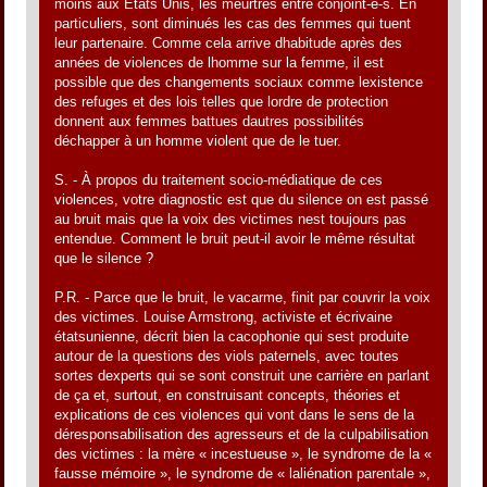
moins aux Etats Unis, les meurtres entre conjoint-e-s. En
particuliers, sont diminués les cas des femmes qui tuent
leur partenaire. Comme cela arrive dhabitude après des
années de violences de lhomme sur la femme, il est
possible que des changements sociaux comme lexistence
des refuges et des lois telles que lordre de protection
donnent aux femmes battues dautres possibilités
déchapper à un homme violent que de le tuer.
S. - À propos du traitement socio-médiatique de ces
violences, votre diagnostic est que du silence on est passé
au bruit mais que la voix des victimes nest toujours pas
entendue. Comment le bruit peut-il avoir le même résultat
que le silence ?
P.R. - Parce que le bruit, le vacarme, finit par couvrir la voix
des victimes. Louise Armstrong, activiste et écrivaine
étatsunienne, décrit bien la cacophonie qui sest produite
autour de la questions des viols paternels, avec toutes
sortes dexperts qui se sont construit une carrière en parlant
de ça et, surtout, en construisant concepts, théories et
explications de ces violences qui vont dans le sens de la
déresponsabilisation des agresseurs et de la culpabilisation
des victimes : la mère « incestueuse », le syndrome de la «
fausse mémoire », le syndrome de « laliénation parentale »,