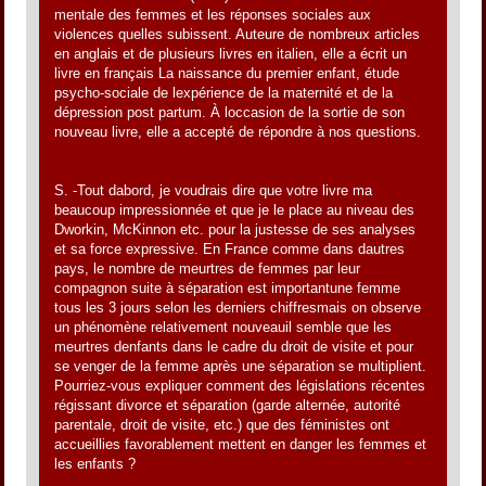
mentale des femmes et les réponses sociales aux
violences quelles subissent. Auteure de nombreux articles
en anglais et de plusieurs livres en italien, elle a écrit un
livre en français La naissance du premier enfant, étude
psycho-sociale de lexpérience de la maternité et de la
dépression post partum. À loccasion de la sortie de son
nouveau livre, elle a accepté de répondre à nos questions.
S. -Tout dabord, je voudrais dire que votre livre ma
beaucoup impressionnée et que je le place au niveau des
Dworkin, McKinnon etc. pour la justesse de ses analyses
et sa force expressive. En France comme dans dautres
pays, le nombre de meurtres de femmes par leur
compagnon suite à séparation est importantune femme
tous les 3 jours selon les derniers chiffresmais on observe
un phénomène relativement nouveauil semble que les
meurtres denfants dans le cadre du droit de visite et pour
se venger de la femme après une séparation se multiplient.
Pourriez-vous expliquer comment des législations récentes
régissant divorce et séparation (garde alternée, autorité
parentale, droit de visite, etc.) que des féministes ont
accueillies favorablement mettent en danger les femmes et
les enfants ?