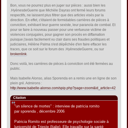
Bon, vous ne pourrez plus en juger sur pièces : aussi bien les
.HyènesdeGuerre que Michèle Dayras ont fermé leurs forums
respectifs, ne laissent plus filtrer que des articles visés par la
direction. En effet, c'étaient de formidables carrières de pièces à
conviction, exhibant leur guerre sexiste, leur paranoïa de combat. Et
pour se faire à nouveau passer pour une vertueuse victime de
violences conjugales, pour gagner son procès en diffamation
puisque j'avais facilement vu clair dans ses fraudes politiques et
judiciaires, Hélène Palma s'est dépêchée d'en faire effacer les
traces, que ce soit sur le forum des .HyènesdeGuerre, ou sur
brokenlink
.
Donc voilà, les carrières de pièces à conviction ont été fermées au
public.
Mais Isabelle Alonso, alias Sporenda en a remis une en ligne de son
plein gré. Admirons :
http://www.isabelle-alonso.com/spip.php?page=zoom&id_article=42
Citation
"un silence de mortes" : interview de patricia romito
par sporenda , décembre 2006
Patricia Romito est professeure de psychologie sociale à
luniversité de Trieste (Italie). Elle travaille sur la santé