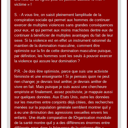
victime » !
S. - A vous lire, on saisit pleinement lamplitude de la
conspiration sociale qui permet aux hommes de continuer
exercer de multiples violences sans grandes conséquences
pour eux, et qui permet aux moins machistes dentre eux de
continuer à bénéficier de multiples avantages du fait de leur
sexe. Si la violence est en effet un instrument rationnel du
maintien de la domination masculine, comment être
optimiste sur la fin de cette domination masculine puisque,
par définition, les hommes sont les seuls à pouvoir exercer
la violence qui assure leur domination ?
P.R. -Je dois être optimiste, parce que suis une activiste
féministe et une enseignante ! Si je pensais quon ne peut
rien changer, je devrais tout arrêter, je devrais arrêter de
vivre en fait. Mais puisque je suis aussi une chercheure
empiriste et finalement, assez positiviste, je mappuie aussi
sur quelques données. Aux Etats Unis, outre les données
sur les meurtres entre conjoints déjà citées, des recherches
menées sur la population générale semblent montrer quil y
a eu une diminution des agressions sexuelles envers les
enfants. Une étude comparative de lOrganisation mondiale
de la santé montre quil y a des différences énormes entre
différents pays dans la fréquence de la violence dite «