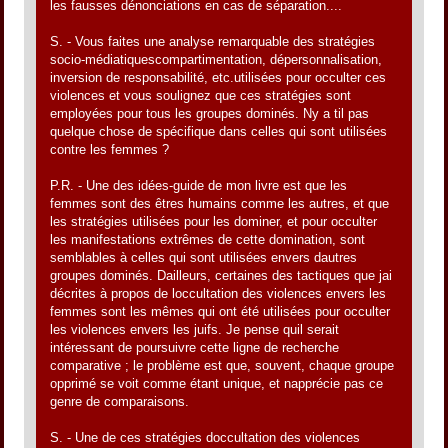
les fausses dénonciations en cas de séparation....
S. - Vous faites une analyse remarquable des stratégies
socio-médiatiquescompartimentation, dépersonnalisation,
inversion de responsabilité, etc.utilisées pour occulter ces
violences et vous soulignez que ces stratégies sont
employées pour tous les groupes dominés. Ny a til pas
quelque chose de spécifique dans celles qui sont utilisées
contre les femmes ?
P.R. - Une des idées-guide de mon livre est que les
femmes sont des êtres humains comme les autres, et que
les stratégies utilisées pour les dominer, et pour occulter
les manifestations extrêmes de cette domination, sont
semblables à celles qui sont utilisées envers dautres
groupes dominés. Dailleurs, certaines des tactiques que jai
décrites à propos de loccultation des violences envers les
femmes sont les mêmes qui ont été utilisées pour occulter
les violences envers les juifs. Je pense quil serait
intéressant de poursuivre cette ligne de recherche
comparative ; le problème est que, souvent, chaque groupe
opprimé se voit comme étant unique, et napprécie pas ce
genre de comparaisons.
S. - Une de ces stratégies doccultation des violences