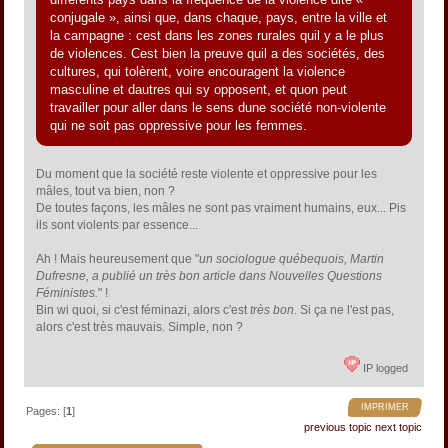
conjugale », ainsi que, dans chaque, pays, entre la ville et
la campagne : cest dans les zones rurales quil y a le plus
de violences. Cest bien la preuve quil a des sociétés, des
cultures, qui tolèrent, voire encouragent la violence
masculine et dautres qui sy opposent, et quon peut
travailler pour aller dans le sens dune société non-violente
qui ne soit pas oppressive pour les femmes.
Du moment que la société reste violente et oppressive pour les
mâles, tout va bien, non ?
De toutes façons, les mâles ne sont pas vraiment humains, eux... Pis
ils sont violents par essence...
Ah ! Mais heureusement que "
un sociologue québequois, Martin
Dufresne, a publié un très bon article dans Nouvelles Questions
Féministes.
" !
Bin wi quoi, si c'est féminazi, alors c'est
très bon
. Si ça ne l'est pas,
alors c'est très mauvais. Simple, non ?
IP logged
IMPRIMER
Pages: [
1
]
previous topic
next topic