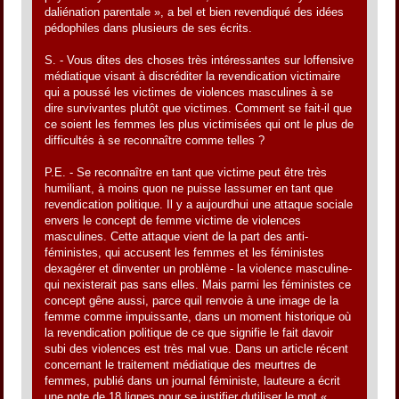
daliénation parentale », a bel et bien revendiqué des idées
pédophiles dans plusieurs de ses écrits.
S. - Vous dites des choses très intéressantes sur loffensive
médiatique visant à discréditer la revendication victimaire
qui a poussé les victimes de violences masculines à se
dire survivantes plutôt que victimes. Comment se fait-il que
ce soient les femmes les plus victimisées qui ont le plus de
difficultés à se reconnaître comme telles ?
P.E. - Se reconnaître en tant que victime peut être très
humiliant, à moins quon ne puisse lassumer en tant que
revendication politique. Il y a aujourdhui une attaque sociale
envers le concept de femme victime de violences
masculines. Cette attaque vient de la part des anti-
féministes, qui accusent les femmes et les féministes
dexagérer et dinventer un problème - la violence masculine-
qui nexisterait pas sans elles. Mais parmi les féministes ce
concept gêne aussi, parce quil renvoie à une image de la
femme comme impuissante, dans un moment historique où
la revendication politique de ce que signifie le fait davoir
subi des violences est très mal vue. Dans un article récent
concernant le traitement médiatique des meurtres de
femmes, publié dans un journal féministe, lauteure a écrit
une note de 18 lignes pour se justifier dutiliser le mot «