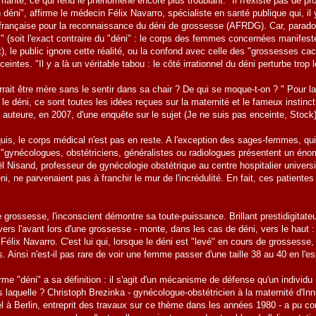
mante, ce qui rend le phénomène encore plus troublant. "Il n'existe pas de pr
 déni", affirme le médecin Félix Navarro, spécialiste en santé publique qui, il 
 française pour la reconnaissance du déni de grossesse (AFRDG). Car, parad
 (soit l'exact contraire du "déni" : le corps des femmes concernées manifes
t), le public ignore cette réalité, ou la confond avec celle des "grossesses 
ceintes. "Il y a là un véritable tabou : le côté irrationnel du déni perturbe trop
ait être mère sans le sentir dans sa chair ? De qui se moque-t-on ? " Pour la
 le déni, ce sont toutes les idées reçues sur la maternité et le fameux instinct
auteure, en 2007, d'une enquête sur le sujet (Je ne suis pas enceinte, Stock)
is, le corps médical n'est pas en reste. A l'exception des sages-femmes, qui,
 "gynécologues, obstétriciens, généralistes ou radiologues présentent un éno
aël Nisand, professeur de gynécologie obstétrique au centre hospitalier univ
ni, ne parvenaient pas à franchir le mur de l'incrédulité. En fait, ces patiente
 grossesse, l'inconscient démontre sa toute-puissance. Brillant prestidigitateur
rs l'avant lors d'une grossesse - monte, dans les cas de déni, vers le haut : 
Félix Navarro. C'est lui qui, lorsque le déni est "levé" en cours de grossess
és. Ainsi n'est-il pas rare de voir une femme passer d'une taille 38 au 40 en l'
me "déni" a sa définition : il s'agit d'un mécanisme de défense qu'un individu
s laquelle ? Christoph Brezinka - gynécologue-obstétricien à la maternité d'Inn
 à Berlin, entreprit des travaux sur ce thème dans les années 1980 - a pu con