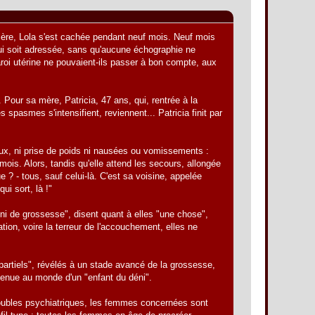
rnière, Lola s'est cachée pendant neuf mois. Neuf mois
ui soit adressée, sans qu'aucune échographie ne
paroi utérine ne pouvaient-ils passer à bon compte, aux
 Pour sa mère, Patricia, 47 ans, qui, rentrée à la
spasmes s'intensifient, reviennent... Patricia finit par
ureux, ni prise de poids ni nausées ou vomissements :
s. Alors, tandis qu'elle attend les secours, allongée
e ? - tous, sauf celui-là. C'est sa voisine, appelée
ui sort, là !"
de grossesse", disent quant à elles "une chose",
tion, voire la terreur de l'accouchement, elles ne
partiels", révélés à un stade avancé de la grossesse,
a venue au monde d'un "enfant du déni".
 troubles psychiatriques, les femmes concernées sont