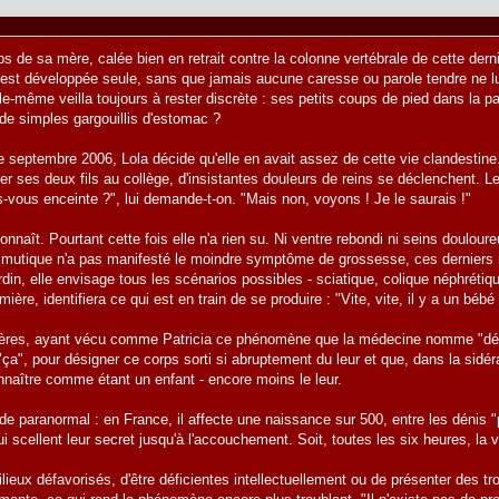
ps de sa mère, calée bien en retrait contre la colonne vertébrale de cette de
s'est développée seule, sans que jamais aucune caresse ou parole tendre ne l
Elle-même veilla toujours à rester discrète : ses petits coups de pied dans la 
de simples gargouillis d'estomac ?
e septembre 2006, Lola décide qu'elle en avait assez de cette vie clandestine.
r ses deux fils au collège, d'insistantes douleurs de reins se déclenchent. Les 
-vous enceinte ?", lui demande-t-on. "Mais non, voyons ! Je le saurais !"
connaît. Pourtant cette fois elle n'a rien su. Ni ventre rebondi ni seins doulo
mutique n'a pas manifesté le moindre symptôme de grossesse, ces derniers moi
rdin, elle envisage tous les scénarios possibles - sciatique, colique néphrétiqu
ière, identifiera ce qui est en train de se produire : "Vite, vite, il y a un bébé q
ères, ayant vécu comme Patricia ce phénomène que la médecine nomme "déni 
ça", pour désigner ce corps sorti si abruptement du leur et que, dans la sidéra
nnaître comme étant un enfant - encore moins le leur.
e paranormal : en France, il affecte une naissance sur 500, entre les dénis "
qui scellent leur secret jusqu'à l'accouchement. Soit, toutes les six heures, l
ilieux défavorisés, d'être déficientes intellectuellement ou de présenter des