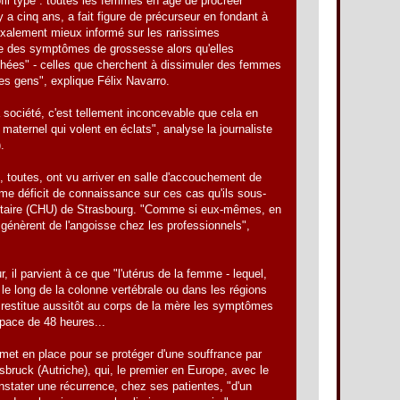
ofil type : toutes les femmes en âge de procréer
y a cinq ans, a fait figure de précurseur en fondant à
oxalement mieux informé sur les rarissimes
te des symptômes de grossesse alors qu'elles
cachées" - celles que cherchent à dissimuler des femmes
 les gens", explique Félix Navarro.
 société, c'est tellement inconcevable que cela en
 maternel qui volent en éclats", analyse la journaliste
.
 toutes, ont vu arriver en salle d'accouchement de
rme déficit de connaissance sur ces cas qu'ils sous-
ersitaire (CHU) de Strasbourg. "Comme si eux-mêmes, en
s génèrent de l'angoisse chez les professionnels",
, il parvient à ce que "l'utérus de la femme - lequel,
le long de la colonne vertébrale ou dans les régions
e, restitue aussitôt au corps de la mère les symptômes
espace de 48 heures...
 met en place pour se protéger d'une souffrance par
sbruck (Autriche), qui, le premier en Europe, avec le
stater une récurrence, chez ses patientes, "d'un