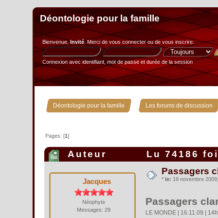
Déontologie pour la famille
Bienvenue,
Invité
. Merci de
vous connecter
ou de
vous inscrire
.
Connexion avec identifiant, mot de passe et durée de la session
»
Déontologie pour la famille
Les forums de discussion
Pages: [
1
]
Auteur
Lu 74186 fo
Passagers cl
*
le:
19 novembre 2009, 
Jacques
Passagers clan
Néophyte
Messages: 29
LE MONDE | 16.11.09 | 14h2