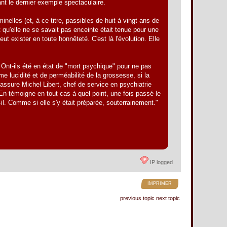
tant le dernier exemple spectaculaire.
inelles (et, à ce titre, passibles de huit à vingt ans de
t qu'elle ne se savait pas enceinte était tenue pour une
t exister en toute honnêteté. C'est là l'évolution. Elle
 Ont-ils été en état de "mort psychique" pour ne pas
me lucidité et de perméabilité de la grossesse, si la
ssure Michel Libert, chef de service en psychiatrie
"En témoigne en tout cas à quel point, une fois passé le
-il. Comme si elle s'y était préparée, souterrainement."
IP logged
IMPRIMER
previous topic
next topic