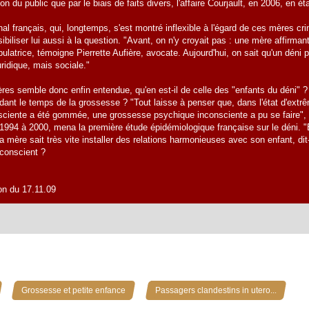
ion du public que par le biais de faits divers, l'affaire Courjault, en 2006, en é
nal français, qui, longtemps, s'est montré inflexible à l'égard de ces mères crim
ibiliser lui aussi à la question. "Avant, on n'y croyait pas : une mère affirman
atrice, témoigne Pierrette Aufière, avocate. Aujourd'hui, on sait qu'un déni peu
ridique, mais sociale."
res semble donc enfin entendue, qu'en est-il de celle des "enfants du déni" ?
ndant le temps de la grossesse ? "Tout laisse à penser que, dans l'état d'extrê
sciente a été gommée, une grossesse psychique inconsciente a pu se faire", a
 de 1994 à 2000, mena la première étude épidémiologique française sur le déni. 
a mère sait très vite installer des relations harmonieuses avec son enfant, dit
nconscient ?
ion du 17.11.09
»
»
Grossesse et petite enfance
Passagers clandestins in utero...