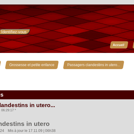
Accueil
»
»
Grossesse et petite enfance
Passagers clandestins in utero...
is
andestins in utero...
06:29:17 *
destins in utero
4  Mis à jour le 17.11.09 | 06h38