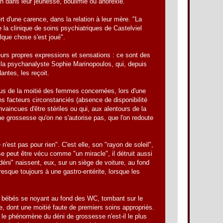
on dans leur jeunesse, boulimie ou anorexie."
t d'une carence, dans la relation à leur mère. "La
e la clinique de soins psychiatriques de Castelviel
elque chose s'est joué".
eurs propres expressions et sensations : ce sont des
te la psychanalyste Sophie Marinopoulos, qui, depuis
ntes, les reçoit.
plus de la moitié des femmes concernées, lors d'une
s facteurs circonstanciés (absence de disponibilité
vaincues d'être stériles ou qui, aux alentours de la
 grossesse qu'on ne s'autorise pas, que l'on redoute
ce n'est pas pour rien". C'est elle, son "rayon de soleil",
sse peut être vécu comme "un miracle", il détruit aussi
 déni" naissent, eux, sur un siège de voiture, au fond
resque toujours à une gastro-entérite, lorsque les
és : bébés se noyant au fond des WC, tombant sur le
, dont une moitié faute de premiers soins appropriés.
i le phénomène du déni de grossesse n'est-il le plus