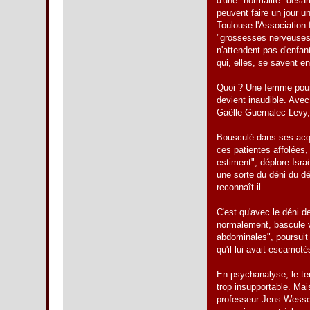
d'une "normalité" désar
peuvent faire un jour un
Toulouse l'Association
"grossesses nerveuses"
n'attendent pas d'enfan
qui, elles, se savent en
Quoi ? Une femme pourr
devient inaudible. Avec
Gaëlle Guernalec-Levy, 
Bousculé dans ses acqu
ces patientes affolées,
estiment", déplore Isr
une sorte du déni du dé
reconnaît-il.
C'est qu'avec le déni de
normalement, bascule ve
abdominales", poursuit 
qu'il lui avait escamot
En psychanalyse, le ter
trop insupportable. Mai
professeur Jens Wessel