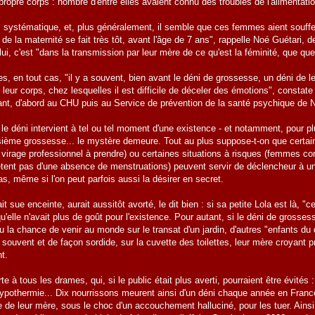
propre corps : nombre d'entre elles avaient connu des troubles de l'alimentati
s systématique, et, plus généralement, il semble que ces femmes aient souffer
de la maternité se fait très tôt, avant l'âge de 7 ans", rappelle Noé Guétari, d
ui, c'est "dans la transmission par leur mère de ce qu'est la féminité, que qu
, en tout cas, "il y a souvent, bien avant le déni de grossesse, un déni de l
 leur corps, chez lesquelles il est difficile de déceler des émotions", consta
ant, d'abord au CHU puis au Service de prévention de la santé psychique de Na
 le déni intervient à tel ou tel moment d'une existence - et notamment, pour 
sième grossesse... le mystère demeure. Tout au plus suppose-t-on que certain
 virage professionnel à prendre) ou certaines situations à risques (femmes con
tent pas d'une absence de menstruations) peuvent servir de déclencheur à une
s, même si l'on peut parfois aussi la désirer en secret.
tait sue enceinte, aurait aussitôt avorté, le dit bien : si sa petite Lola est là, "
qu'elle n'avait plus de goût pour l'existence. Pour autant, si le déni de grosse
eu la chance de venir au monde sur le transat d'un jardin, d'autres "enfants du
s souvent et de façon sordide, sur la cuvette des toilettes, leur mère croyant p
t.
rte à tous les drames, qui, si le public était plus averti, pourraient être évit
hypothermie... Dix nourrissons meurent ainsi d'un déni chaque année en France
cte de leur mère, sous le choc d'un accouchement halluciné, pour les tuer. Ains