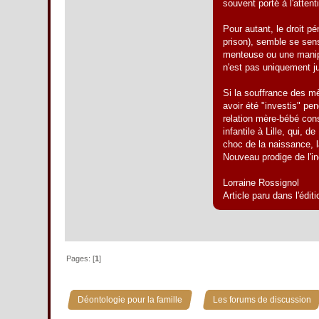
souvent porté à l'attent
Pour autant, le droit pé
prison), semble se sens
menteuse ou une manipul
n'est pas uniquement ju
Si la souffrance des mè
avoir été "investis" pe
relation mère-bébé con
infantile à Lille, qui,
choc de la naissance, l
Nouveau prodige de l'i
Lorraine Rossignol
Article paru dans l'édit
Pages: [
1
]
»
Déontologie pour la famille
Les forums de discussion