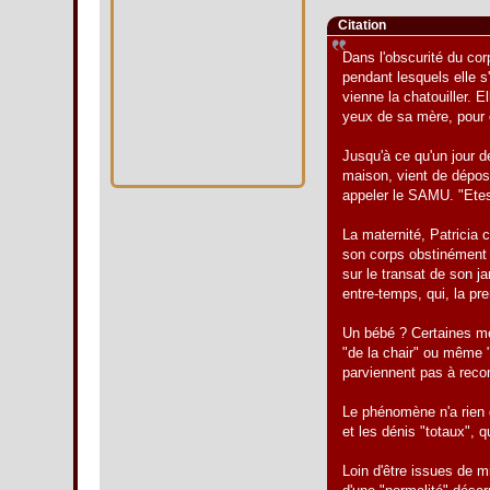
Citation
Dans l'obscurité du cor
pendant lesquels elle 
vienne la chatouiller. 
yeux de sa mère, pour 
Jusqu'à ce qu'un jour d
maison, vient de dépose
appeler le SAMU. "Etes
La maternité, Patricia 
son corps obstinément 
sur le transat de son ja
entre-temps, qui, la prem
Un bébé ? Certaines m
"de la chair" ou même "
parviennent pas à reco
Le phénomène n'a rien d
et les dénis "totaux", 
Loin d'être issues de m