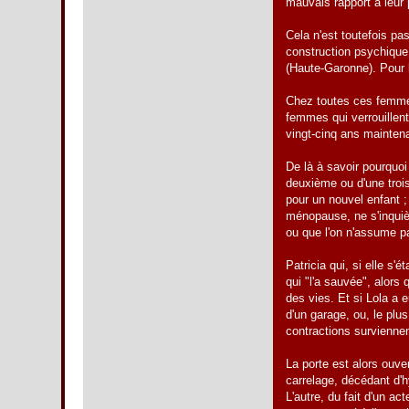
mauvais rapport à leur 
Cela n'est toutefois pa
construction psychique 
(Haute-Garonne). Pour l
Chez toutes ces femmes
femmes qui verrouillent
vingt-cinq ans mainten
De là à savoir pourquoi
deuxième ou d'une troi
pour un nouvel enfant ;
ménopause, ne s'inquiè
ou que l'on n'assume pa
Patricia qui, si elle s'é
qui "l'a sauvée", alors 
des vies. Et si Lola a 
d'un garage, ou, le plu
contractions surviennen
La porte est alors ouve
carrelage, décédant d'
L'autre, du fait d'un a