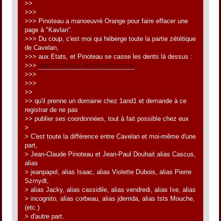
>>
>>>
>>> Pinoteau a manoeuvré Orange pour faire effacer une
page à "Kavlan".
>>> Du coup, c'est moi qui héberge toute la partie zététique
de Cavelan,
>>> aux Etats, et Pinoteau se casse les dents là dessus :
>>>
http://zetetique.deonto-ethics.org/
>>>
>>>
>>
>> qu'il prenne un domaine chez 1and1 et demande à ce
registrar de ne pas
>> publier ses coordonnées, tout à fait possible chez eux
>
> C'est toute la différence entre Cavelan et moi-même d'une
part,
> Jean-Claude Pinoteau et Jean-Paul Douhait alias Cascus,
alias
> jeanpapol, alias Isaac, alias Violette Dubois, alias Pierre
Szmydt,
> alias Jacky, alias cassidile, alias vendredi, alias Ixe, alias
> incognito, alias corbeau, alias jderrida, alias tsts Mouche,
(etc.)
> d'autre part.