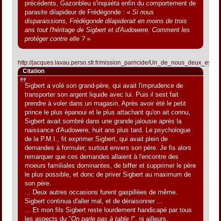
précédents, Gazonbleu s'inquiéta enfin du comportement de
parasite dilapideur de Frédégonde : «
Si nous
disparaissions, Frédégonde dilapiderait en moins de trois
ans tout l'héritage de Sigbert et d'Audowere. Comment les
protéger contre elle ?
»
http://jacques.lavau.perso.sfr.fr/mission_parricide/Un_de_nous_deux_est_f
Citation
Sigbert a volé son grand-père, qui avait l'imprudence de
transporter son argent liquide avec lui. Puis il sest fait
prendre à voler dans un magasin. Après avoir été le petit
prince le plus épanoui et le plus attachant qu'on ait connu,
Sigbert avait sombré dans une grande jalousie après la
naissance d'Audowere, huit ans plus tard. Le psychologue
de la P.M.I., fit exprimer Sigbert, qui avait plein de
demandes à formuler, surtout envers son père. Je fis alors
remarquer que ces demandes allaient à l'encontre des
moeurs familiales dominantes, de biffer et supprimer le père
le plus possible, et donc de priver Sigbert au maximum de
son père.
... Deux autres occasions furent gaspillées de même.
Sigbert continua d'aller mal, et de déraisonner ...
... Et mon fils Sigbert reste lourdement handicapé par tous
les aspects du "
On parle pas à table !
", ni ailleurs.