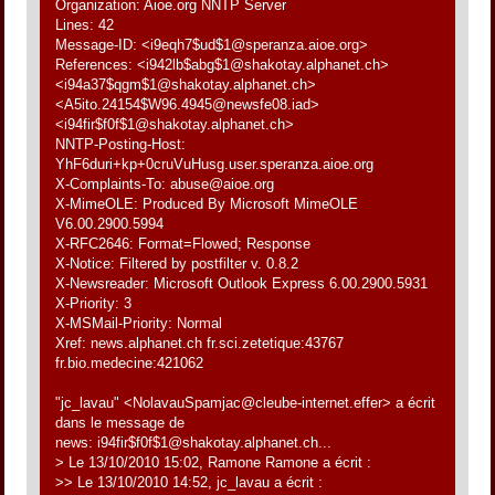
Organization: Aioe.org NNTP Server
Lines: 42
Message-ID: <i9eqh7$ud$1@speranza.aioe.org>
References: <i942lb$abg$1@shakotay.alphanet.ch>
<i94a37$qgm$1@shakotay.alphanet.ch>
<A5ito.24154$W96.4945@newsfe08.iad>
<i94fir$f0f$1@shakotay.alphanet.ch>
NNTP-Posting-Host:
YhF6duri+kp+0cruVuHusg.user.speranza.aioe.org
X-Complaints-To: abuse@aioe.org
X-MimeOLE: Produced By Microsoft MimeOLE
V6.00.2900.5994
X-RFC2646: Format=Flowed; Response
X-Notice: Filtered by postfilter v. 0.8.2
X-Newsreader: Microsoft Outlook Express 6.00.2900.5931
X-Priority: 3
X-MSMail-Priority: Normal
Xref: news.alphanet.ch fr.sci.zetetique:43767
fr.bio.medecine:421062
"jc_lavau" <NolavauSpamjac@cleube-internet.effer> a écrit
dans le message de
news: i94fir$f0f$1@shakotay.alphanet.ch...
> Le 13/10/2010 15:02, Ramone Ramone a écrit :
>> Le 13/10/2010 14:52, jc_lavau a écrit :