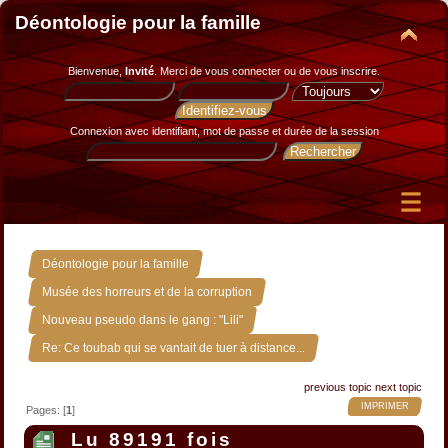
Déontologie pour la famille
Bienvenue,
Invité
. Merci de
vous connecter
ou de
vous inscrire
.
Connexion avec identifiant, mot de passe et durée de la session
»
Déontologie pour la famille
»
Musée des horreurs et de la corruption
»
Nouveau pseudo dans le gang : "Lili"
Re: Ce toubab qui se vantait de tuer à distance...
previous topic
next topic
IMPRIMER
Pages: [
1
]
Lu 89191 fois