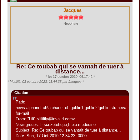
Jacques
Néophyte
Re: Ce toubab qui se vantait de tuer à
distance...
*
le:
17 octobre 2010, 06:17:42 *
*
Modifié: 03 octobre 2023, 11:44:38 par Jacques
*
Citation
Path:
news.alphanet.ch!alphanet.ch!goblin1!goblin2!goblin.stu.neva.ru!aioe
for-mail
From: "Lili" <lililily@invalid.com>
Newsgroups: fr.sci.zetetique,fr.bio.medecine
Subject: Re: Ce toubab qui se vantait de tuer à distance...
Date: Sun, 17 Oct 2010 12:34:23 -0000