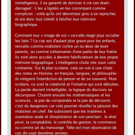
inintelligence, il se garantit de dominer à vie ces
brain-
damaged
: il les a ligotés en les corrompant comme
complices ; voilà qu'ils ont désormais gros à se reprocher,
et ont donc tout intérêt à falsifier leur mémoire
biographique.
Comment leur « image de soi » va-t-elle réagir pour occulter
les faits ? Le cas est d'autant plus grave pour les enfants,
recrutés comme
mobsters
contre un ou deux de leurs
parents, ou comme tortionnaires d'une partie de leur fratrie.
Ils sont alors acculés à devenir falsificateurs de leur propre
mémoire biographique. L'intelligence chute vite sous cette
contrainte. Sur le plan scolaire, cela se voit à une chute
des notes en Histoire, en français, langues, et philosophie :
ils intègrent l'interdiction de penser et de se souvenir. Hors
scolaire, ce sont la créativité et l'initiative qui sont détruites.
La parole devient inintelligible, la logique du discours se
décompose. Chutent ensuite les mathématiques et les
sciences : la joie de comprendre et la joie de découvrir,
c'est du dangereux car cela pourrait réveiller la jalousie des
mobsters
en chef. Ne subsistent que les matières à
orientation anale et d'exploitation de son prochain : le droit
privé, la comptabilité, le contrôle de gestion, le commerce
vu comme art du mensonge. Telle est mon observation de
ces dix-sept dernières années.