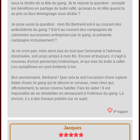
sous la dictée de la tête du gang. Je te repose la question : excepté
les bénéfices en partage du butin raflé, qu'avais tu en tête quand tu
as pris ce faux témoignage sous dictée ?
Je pose aussi la question : mon fils Bertrand est-il au courant des
antécédents du gang ? Est-il au courant des campagnes de
calomnies successives entreprises par le gang, la présente
campagne inclusivement ?
Je ne crois pas, mais alors pas du tout que l'anonyme à l'adresse
dissimulée, soit un(e) ami(e) à mon fils. Encore et toujours, il s'agit à
nouveau d'un(e) pervers(e) histrionique, et qui vise du butin à rafler.
Les symptômes en sont évidents à lire.
Bon anniversaire, Bertrand ! Que cela te soit l'occasion d'une rupture
totale d'avec le gang qui te dévore le cerveau, mais chez qui,
officiellement, tu serais revenu habiter. Fais-toi aider ! Il est
impossible de se réhabiliter en demeurant à l'intérieur du gang. Là
encore, il y a des travaux publiés sur ce sujet.
IP logged
Jacques