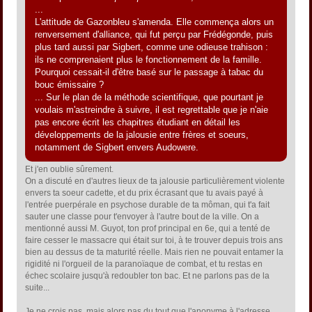
...
L'attitude de Gazonbleu s'amenda. Elle commença alors un
renversement d'alliance, qui fut perçu par Frédégonde, puis
plus tard aussi par Sigbert, comme une odieuse trahison :
ils ne comprenaient plus le fonctionnement de la famille.
Pourquoi cessait-il d'être basé sur le passage à tabac du
bouc émissaire ?
... Sur le plan de la méthode scientifique, que pourtant je
voulais m'astreindre à suivre, il est regrettable que je n'aie
pas encore écrit les chapitres étudiant en détail les
développements de la jalousie entre frères et soeurs,
notamment de Sigbert envers Audowere.
Et j'en oublie sûrement.
On a discuté en d'autres lieux de ta jalousie particulièrement violente
envers ta soeur cadette, et du prix écrasant que tu avais payé à
l'entrée puerpérale en psychose durable de ta môman, qui t'a fait
sauter une classe pour t'envoyer à l'autre bout de la ville. On a
mentionné aussi M. Guyot, ton prof principal en 6e, qui a tenté de
faire cesser le massacre qui était sur toi, à te trouver depuis trois ans
bien au dessus de ta maturité réelle. Mais rien ne pouvait entamer la
rigidité ni l'orgueil de la paranoïaque de combat, et tu restas en
échec scolaire jusqu'à redoubler ton bac. Et ne parlons pas de la
suite...
Je ne crois pas, mais alors pas du tout que l'anonyme à l'adresse