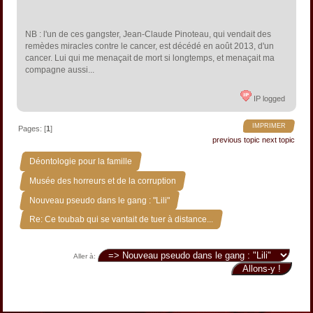
NB : l'un de ces gangster, Jean-Claude Pinoteau, qui vendait des
remèdes miracles contre le cancer, est décédé en août 2013, d'un
cancer. Lui qui me menaçait de mort si longtemps, et menaçait ma
compagne aussi...
IP logged
IMPRIMER
Pages: [
1
]
previous topic
next topic
»
Déontologie pour la famille
»
Musée des horreurs et de la corruption
»
Nouveau pseudo dans le gang : "Lili"
Re: Ce toubab qui se vantait de tuer à distance...
Aller à: