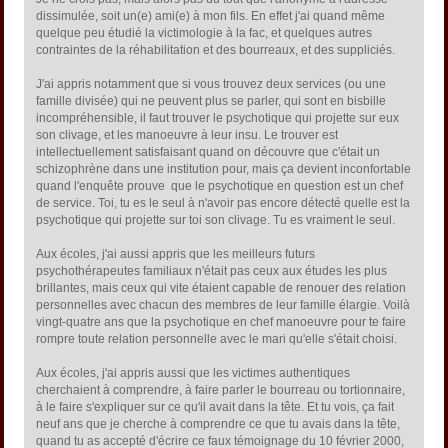
dissimulée, soit un(e) ami(e) à mon fils. En effet j'ai quand même
quelque peu étudié la victimologie à la fac, et quelques autres
contraintes de la réhabilitation et des bourreaux, et des suppliciés.
J'ai appris notamment que si vous trouvez deux services (ou une
famille divisée) qui ne peuvent plus se parler, qui sont en bisbille
incompréhensible, il faut trouver le psychotique qui projette sur eux
son clivage, et les manoeuvre à leur insu. Le trouver est
intellectuellement satisfaisant quand on découvre que c'était un
schizophrène dans une institution pour, mais ça devient inconfortable
quand l'enquête prouve que le psychotique en question est un chef
de service. Toi, tu es le seul à n'avoir pas encore détecté quelle est la
psychotique qui projette sur toi son clivage. Tu es vraiment le seul.
Aux écoles, j'ai aussi appris que les meilleurs futurs
psychothérapeutes familiaux n'était pas ceux aux études les plus
brillantes, mais ceux qui vite étaient capable de renouer des relation
personnelles avec chacun des membres de leur famille élargie. Voilà
vingt-quatre ans que la psychotique en chef manoeuvre pour te faire
rompre toute relation personnelle avec le mari qu'elle s'était choisi.
Aux écoles, j'ai appris aussi que les victimes authentiques
cherchaient à comprendre, à faire parler le bourreau ou tortionnaire,
à le faire s'expliquer sur ce qu'il avait dans la tête. Et tu vois, ça fait
neuf ans que je cherche à comprendre ce que tu avais dans la tête,
quand tu as accepté d'écrire ce faux témoignage du 10 février 2000,