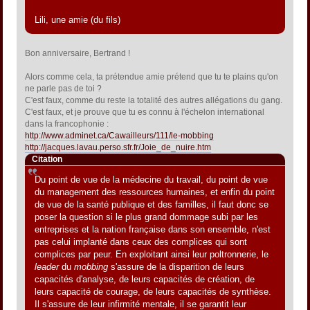
Lili, une amie (du fils)
Bon anniversaire, Bertrand !
Alors comme cela, ta prétendue amie prétend que tu te plains qu'on
ne parle pas de toi ?
C'est faux, comme du reste la totalité des autres allégations du gang.
C'est faux, et je prouve que tu es connu à l'échelon international
dans la francophonie :
http://www.adminet.ca/Cawailleurs/111/le-mobbing
http://jacques.lavau.perso.sfr.fr/Joie_de_nuire.htm
Citation
Du point de vue de la médecine du travail, du point de vue
du management des ressources humaines, et enfin du point
de vue de la santé publique et des familles, il faut donc se
poser la question si le plus grand dommage subi par les
entreprises et la nation française dans son ensemble, n'est
pas celui implanté dans ceux des complices qui sont
complices par peur. En exploitant ainsi leur poltronnerie, le
leader
du
mobbing
s'assure de la disparition de leurs
capacités d'analyse, de leurs capacités de création, de
leurs capacité de courage, de leurs capacités de synthèse.
Il s'assure de leur infirmité mentale, il se garantit leur