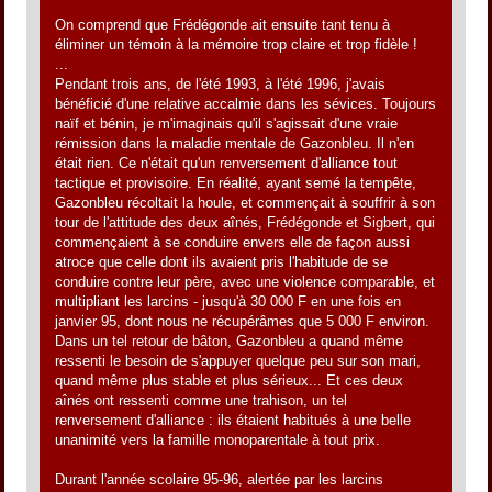
On comprend que Frédégonde ait ensuite tant tenu à
éliminer un témoin à la mémoire trop claire et trop fidèle !
...
Pendant trois ans, de l'été 1993, à l'été 1996, j'avais
bénéficié d'une relative accalmie dans les sévices. Toujours
naïf et bénin, je m'imaginais qu'il s'agissait d'une vraie
rémission dans la maladie mentale de Gazonbleu. Il n'en
était rien. Ce n'était qu'un renversement d'alliance tout
tactique et provisoire. En réalité, ayant semé la tempête,
Gazonbleu récoltait la houle, et commençait à souffrir à son
tour de l'attitude des deux aînés, Frédégonde et Sigbert, qui
commençaient à se conduire envers elle de façon aussi
atroce que celle dont ils avaient pris l'habitude de se
conduire contre leur père, avec une violence comparable, et
multipliant les larcins - jusqu'à 30 000 F en une fois en
janvier 95, dont nous ne récupérâmes que 5 000 F environ.
Dans un tel retour de bâton, Gazonbleu a quand même
ressenti le besoin de s'appuyer quelque peu sur son mari,
quand même plus stable et plus sérieux... Et ces deux
aînés ont ressenti comme une trahison, un tel
renversement d'alliance : ils étaient habitués à une belle
unanimité vers la famille monoparentale à tout prix.
Durant l'année scolaire 95-96, alertée par les larcins