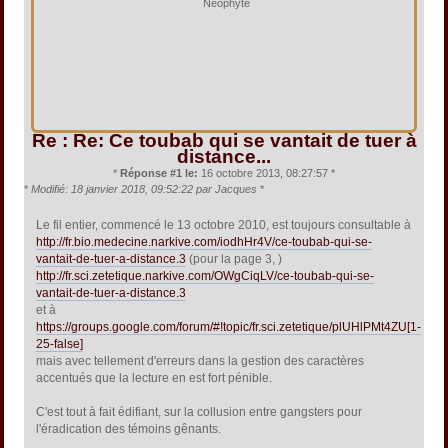
Néophyte
Re : Re: Ce toubab qui se vantait de tuer à
distance...
*
Réponse #1 le:
16 octobre 2013, 08:27:57 *
*
Modifié: 18 janvier 2018, 09:52:22 par Jacques
*
Le fil entier, commencé le 13 octobre 2010, est toujours consultable à
http://fr.bio.medecine.narkive.com/iodhHr4V/ce-toubab-qui-se-
vantait-de-tuer-a-distance.3
(pour la page 3, )
http://fr.sci.zetetique.narkive.com/OWgCiqLV/ce-toubab-qui-se-
vantait-de-tuer-a-distance.3
et à
https://groups.google.com/forum/#!topic/fr.sci.zetetique/plUHlPMt4ZU[1-
25-false]
mais avec tellement d'erreurs dans la gestion des caractères
accentués que la lecture en est fort pénible.
C'est tout à fait édifiant, sur la collusion entre gangsters pour
l'éradication des témoins gênants.