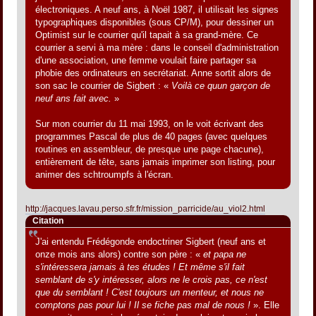
électroniques. A neuf ans, à Noël 1987, il utilisait les signes
typographiques disponibles (sous CP/M), pour dessiner un
Optimist sur le courrier qu'il tapait à sa grand-mère. Ce
courrier a servi à ma mère : dans le conseil d'administration
d'une association, une femme voulait faire partager sa
phobie des ordinateurs en secrétariat. Anne sortit alors de
son sac le courrier de Sigbert : «
Voilà ce quun garçon de
neuf ans fait avec.
»
Sur mon courrier du 11 mai 1993, on le voit écrivant des
programmes Pascal de plus de 40 pages (avec quelques
routines en assembleur, de presque une page chacune),
entièrement de tête, sans jamais imprimer son listing, pour
animer des schtroumpfs à l'écran.
http://jacques.lavau.perso.sfr.fr/mission_parricide/au_viol2.html
Citation
J'ai entendu Frédégonde endoctriner Sigbert (neuf ans et
onze mois ans alors) contre son père : «
et papa ne
s'intéressera jamais à tes études ! Et même s'il fait
semblant de s'y intéresser, alors ne le crois pas, ce n'est
que du semblant ! C'est toujours un menteur, et nous ne
comptons pas pour lui ! Il se fiche pas mal de nous !
». Elle