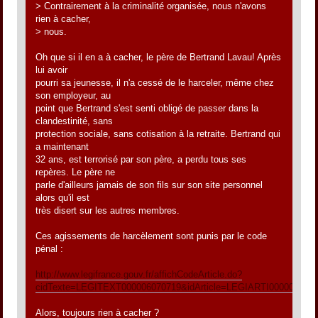
> Contrairement à la criminalité organisée, nous n'avons
rien à cacher,
> nous.
Oh que si il en a à cacher, le père de Bertrand Lavau! Après
lui avoir
pourri sa jeunesse, il n'a cessé de le harceler, même chez
son employeur, au
point que Bertrand s'est senti obligé de passer dans la
clandestinité, sans
protection sociale, sans cotisation à la retraite. Bertrand qui
a maintenant
32 ans, est terrorisé par son père, a perdu tous ses
repères. Le père ne
parle d'ailleurs jamais de son fils sur son site personnel
alors qu'il est
très disert sur les autres membres.
Ces agissements de harcèlement sont punis par le code
pénal :
http://www.legifrance.gouv.fr/affichCodeArticle.do?
cidTexte=LEGITEXT000006070719&idArticle=LEGIARTI000006417
Alors, toujours rien à cacher ?