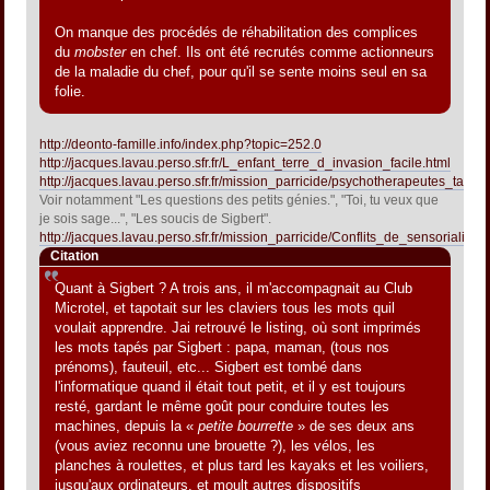
On manque des procédés de réhabilitation des complices
du
mobster
en chef. Ils ont été recrutés comme actionneurs
de la maladie du chef, pour qu'il se sente moins seul en sa
folie.
http://deonto-famille.info/index.php?topic=252.0
http://jacques.lavau.perso.sfr.fr/L_enfant_terre_d_invasion_facile.html
http://jacques.lavau.perso.sfr.fr/mission_parricide/psychotherapeutes_talen
Voir notamment "Les questions des petits génies.", "Toi, tu veux que
je sois sage...", "Les soucis de Sigbert".
http://jacques.lavau.perso.sfr.fr/mission_parricide/Conflits_de_sensorialites
Citation
Quant à Sigbert ? A trois ans, il m'accompagnait au Club
Microtel, et tapotait sur les claviers tous les mots quil
voulait apprendre. Jai retrouvé le listing, où sont imprimés
les mots tapés par Sigbert : papa, maman, (tous nos
prénoms), fauteuil, etc... Sigbert est tombé dans
l'informatique quand il était tout petit, et il y est toujours
resté, gardant le même goût pour conduire toutes les
machines, depuis la «
petite bourrette
» de ses deux ans
(vous aviez reconnu une brouette ?), les vélos, les
planches à roulettes, et plus tard les kayaks et les voiliers,
jusqu'aux ordinateurs, et moult autres dispositifs