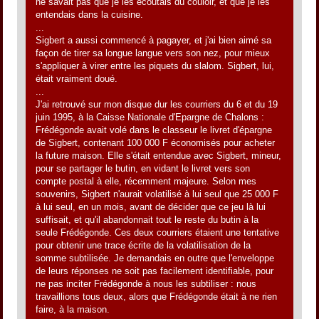
ne savait pas que je les écoutais du couloir, et que je les
entendais dans la cuisine.
...
Sigbert a aussi commencé à pagayer, et j'ai bien aimé sa
façon de tirer sa longue langue vers son nez, pour mieux
s'appliquer à virer entre les piquets du slalom. Sigbert, lui,
était vraiment doué.
...
J'ai retrouvé sur mon disque dur les courriers du 6 et du 19
juin 1995, à la Caisse Nationale d'Epargne de Chalons :
Frédégonde avait volé dans le classeur le livret d'épargne
de Sigbert, contenant 100 000 F économisés pour acheter
la future maison. Elle s'était entendue avec Sigbert, mineur,
pour se partager le butin, en vidant le livret vers son
compte postal à elle, récemment majeure. Selon mes
souvenirs, Sigbert n'aurait volatilisé à lui seul que 25 000 F
à lui seul, en un mois, avant de décider que ce jeu là lui
suffisait, et qu'il abandonnait tout le reste du butin à la
seule Frédégonde. Ces deux courriers étaient une tentative
pour obtenir une trace écrite de la volatilisation de la
somme subtilisée. Je demandais en outre que l'enveloppe
de leurs réponses ne soit pas facilement identifiable, pour
ne pas inciter Frédégonde à nous les subtiliser : nous
travaillions tous deux, alors que Frédégonde était à ne rien
faire, à la maison.